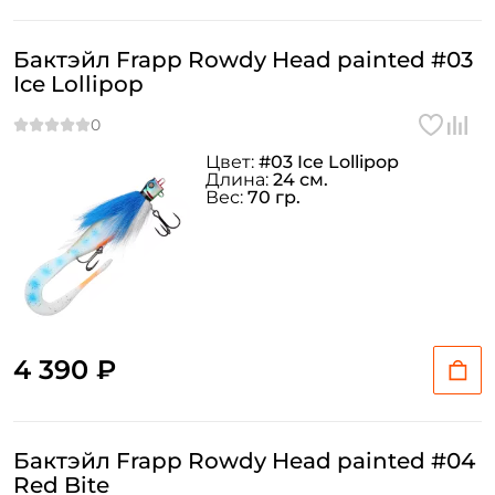
Бактэйл Frapp Rowdy Head painted #03
Ice Lollipop
ФИО: *
Email: *
Цвет:
#03 Ice Lollipop
Длина:
24 см.
Вес:
70 гр.
Номер телефона: *
Придумайте пароль: *
Повторите пароль: *
4 390 ₽
Заполняя данную форму вы соглашаетесь на обработку
персональных данных
Создать аккаунт
Бактэйл Frapp Rowdy Head painted #04
Red Bite