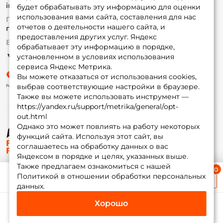
info@foxfishing.ru
Оплата
будет обрабатывать эту информацию для оценки
Fox-bonus
использования вами сайта, составления для нас
По вопросам с заказом
Гуру
отчетов о деятельности нашего сайта, и
г. Москва,
ул. Плеханова д.7
предоставления других услуг. Яндекс
Ежедневно 10:00 до 20:00
обрабатывает эту информацию в порядке,
Партнерская программа
установленном в условиях использования
сервиса Яндекс Метрика.
Вы можете отказаться от использования cookies,
выбрав соответствующие настройки в браузере.
Также вы можете использовать инструмент —
https://yandex.ru/support/metrika/general/opt-
out.html
Однако это может повлиять на работу некоторых
функций сайта. Используя этот сайт, вы
© ФоксФишинг, 2009-2026
соглашаетесь на обработку данных о вас
Яндексом в порядке и целях, указанных выше.
Также предлагаем ознакомиться с нашей
Ближайшая доставка
Политикой в отношении обработки персональных
≈ 1 дн.
данных.
Хорошо
Каталог
Избранное
Корзина
Инфо
Мой Fox