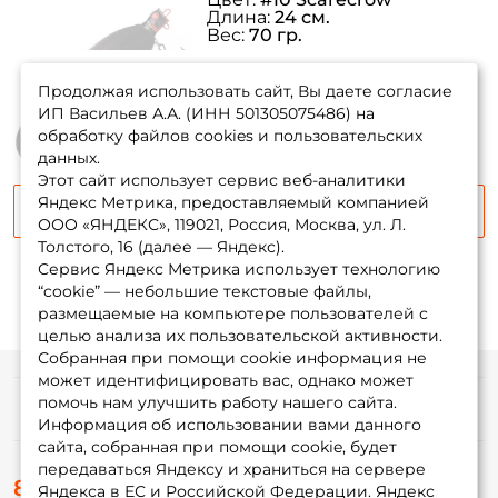
Длина:
24 см.
Вес:
70 гр.
товара нет в
наличии
Продолжая использовать сайт, Вы даете согласие
ИП Васильев А.А. (ИНН 501305075486) на
обработку файлов cookies и пользовательских
данных.
Этот сайт использует сервис веб-аналитики
Яндекс Метрика, предоставляемый компанией
Сообщить о поступлении
ООО «ЯНДЕКС», 119021, Россия, Москва, ул. Л.
Толстого, 16 (далее — Яндекс).
Сервис Яндекс Метрика использует технологию
“cookie” — небольшие текстовые файлы,
размещаемые на компьютере пользователей с
целью анализа их пользовательской активности.
Собранная при помощи cookie информация не
может идентифицировать вас, однако может
помочь нам улучшить работу нашего сайта.
Информация
Информация об использовании вами данного
сайта, собранная при помощи cookie, будет
передаваться Яндексу и храниться на сервере
О магазине
8 (495) 532-77-88
Доставка
Яндекса в ЕС и Российской Федерации. Яндекс