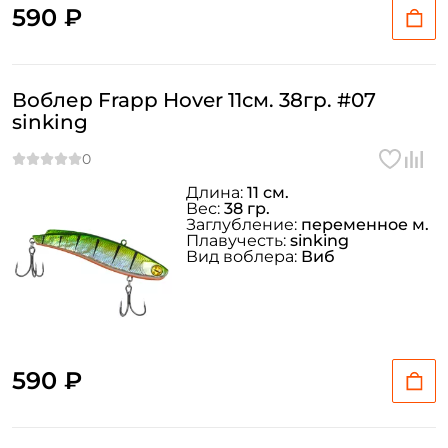
590 ₽
Воблер Frapp Hover 11см. 38гр. #07
sinking
Длина:
11 см.
Вес:
38 гр.
Заглубление:
переменное м.
Плавучесть:
sinking
Вид воблера:
Виб
590 ₽