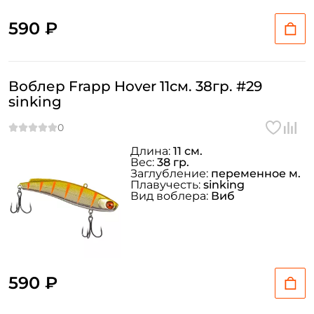
590 ₽
Воблер Frapp Hover 11см. 38гр. #29
sinking
Длина:
11 см.
Вес:
38 гр.
Заглубление:
переменное м.
Плавучесть:
sinking
Вид воблера:
Виб
590 ₽