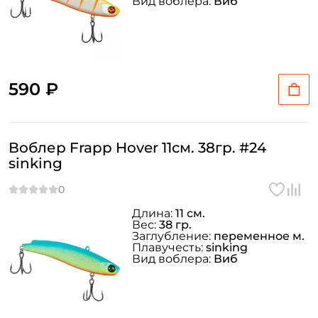
Вид воблера:
Виб
590 ₽
Воблер Frapp Hover 11см. 38гр. #24
sinking
Длина:
11 см.
Вес:
38 гр.
Заглубление:
переменное м.
Плавучесть:
sinking
Вид воблера:
Виб