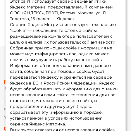
Этот сайт использует сервис веб-аналитики
Яндекс Метрика, предоставляемый компанией
ООО «ЯНДЕКС», 119021, Россия, Москва, ул. Л.
1
2
3
4
...
14
Толстого, 16 (далее — Яндекс).
Сервис Яндекс Метрика использует технологию
“cookie” — небольшие текстовые файлы,
размещаемые на компьютере пользователей с
целью анализа их пользовательской активности.
Собранная при помощи cookie информация не
может идентифицировать вас, однако может
помочь нам улучшить работу нашего сайта.
Информация
Информация об использовании вами данного
сайта, собранная при помощи cookie, будет
передаваться Яндексу и храниться на сервере
О магазине
8 (495) 532-77-88
Доставка
Яндекса в ЕС и Российской Федерации. Яндекс
info@foxfishing.ru
Оплата
будет обрабатывать эту информацию для оценки
Fox-bonus
использования вами сайта, составления для нас
По вопросам с заказом
Гуру
отчетов о деятельности нашего сайта, и
г. Москва,
ул. Плеханова д.7
предоставления других услуг. Яндекс
Ежедневно 10:00 до 20:00
обрабатывает эту информацию в порядке,
Партнерская программа
установленном в условиях использования
сервиса Яндекс Метрика.
Вы можете отказаться от использования cookies,