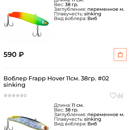
Вес:
38 гр.
Заглубление:
переменное м.
Плавучесть:
sinking
Email: *
Вид воблера:
Виб
Номер телефона: *
Придумайте пароль: *
590 ₽
Повторите пароль: *
Воблер Frapp Hover 11см. 38гр. #02
Заполняя данную форму вы соглашаетесь на обработку
sinking
персональных данных
Создать аккаунт
Длина:
11 см.
Вес:
38 гр.
Заглубление:
переменное м.
У меня уже есть аккаунт
Плавучесть:
sinking
Вид воблера:
Виб