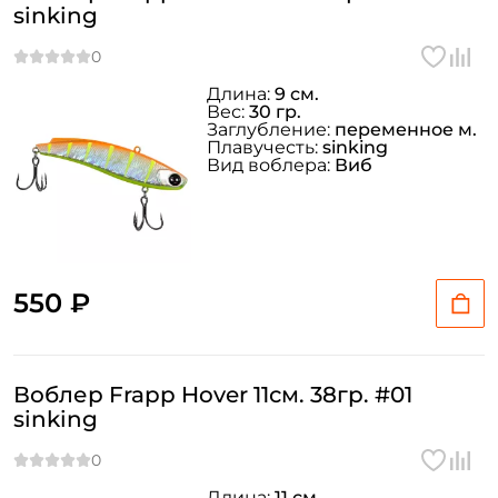
sinking
Длина:
9 см.
Вес:
30 гр.
Заглубление:
переменное м.
Плавучесть:
sinking
Вид воблера:
Виб
550 ₽
Воблер Frapp Hover 11см. 38гр. #01
Создать аккаунт
sinking
ФИО: *
Длина:
11 см.