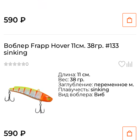
590 ₽
Воблер Frapp Hover 11см. 38гр. #133
sinking
Длина:
11 см.
Вес:
38 гр.
Заглубление:
переменное м.
Плавучесть:
sinking
Вид воблера:
Виб
590 ₽