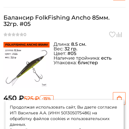
Балансир FolkFishing Ancho 85мм.
32гр. #05
Длина:
8.5 см.
Вес:
32 гр.
Цвет:
#05
Наличие тройника:
есть
Упаковка:
блистер
450 ₽
525 ₽
-15%
Продолжая использовать сайт, Вы даете согласие
ИП Васильев А.А. (ИНН 501305075486) на
обработку файлов cookies и пользовательских
данных.
Показать еще