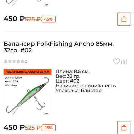
450 ₽
525 ₽
-15%
Балансир FolkFishing Ancho 85мм.
32гр. #02
Длина:
8.5 см.
Вес:
32 гр.
Цвет:
#02
Наличие тройника:
есть
Упаковка:
блистер
450 ₽
525 ₽
-15%