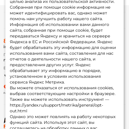
целью анализа их пользовательской активности.
Собранная при помощи cookie информация не
может идентифицировать вас, однако может
помочь нам улучшить работу нашего сайта.
Информация
Информация об использовании вами данного
сайта, собранная при помощи cookie, будет
передаваться Яндексу и храниться на сервере
О магазине
8 (495) 532-77-88
Доставка
Яндекса в ЕС и Российской Федерации. Яндекс
info@foxfishing.ru
Оплата
будет обрабатывать эту информацию для оценки
Fox-bonus
использования вами сайта, составления для нас
По вопросам с заказом
Гуру
отчетов о деятельности нашего сайта, и
г. Москва,
ул. Плеханова д.7
предоставления других услуг. Яндекс
Ежедневно 10:00 до 20:00
обрабатывает эту информацию в порядке,
Партнерская программа
установленном в условиях использования
сервиса Яндекс Метрика.
Вы можете отказаться от использования cookies,
выбрав соответствующие настройки в браузере.
Также вы можете использовать инструмент —
https://yandex.ru/support/metrika/general/opt-
out.html
Однако это может повлиять на работу некоторых
функций сайта. Используя этот сайт, вы
© ФоксФишинг, 2009-2026
соглашаетесь на обработку данных о вас