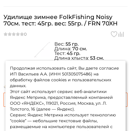
Удилище зимнее FolkFishing Noisy
70см. тест: 45гр. вес: 55гр. / FRN 70XH
Вес:
55 гр.
Длина:
70 см.
Тест:
45 гр.
Длина хлыста:
53 см.
товара нет в
Материал хлыста:
карбон
наличии
Продолжая использовать сайт, Вы даете согласие
ИП Васильев А.А. (ИНН 501305075486) на
обработку файлов cookies и пользовательских
данных.
Этот сайт использует сервис веб-аналитики
Яндекс Метрика, предоставляемый компанией
Сообщить о поступлении
ООО «ЯНДЕКС», 119021, Россия, Москва, ул. Л.
Толстого, 16 (далее — Яндекс).
Сервис Яндекс Метрика использует технологию
“cookie” — небольшие текстовые файлы,
размещаемые на компьютере пользователей с