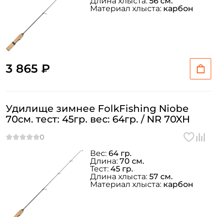
Длина хлыста:
56 см.
Материал хлыста:
карбон
Создать аккаунт
У меня уже есть аккаунт
3 865 ₽
Удилище зимнее FolkFishing Niobe
70см. тест: 45гр. вес: 64гр. / NR 70XH
Вес:
64 гр.
Длина:
70 см.
Тест:
45 гр.
Длина хлыста:
57 см.
Материал хлыста:
карбон