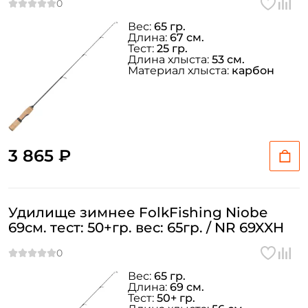
Вес:
65 гр.
Длина:
67 см.
Создать аккаунт
Тест:
25 гр.
Длина хлыста:
53 см.
Материал хлыста:
карбон
ФИО: *
Email: *
3 865 ₽
Номер телефона: *
Удилище зимнее FolkFishing Niobe
69см. тест: 50+гр. вес: 65гр. / NR 69XXH
Придумайте пароль: *
Повторите пароль: *
Вес:
65 гр.
Длина:
69 см.
Заполняя данную форму вы соглашаетесь на обработку
Тест:
50+ гр.
персональных данных