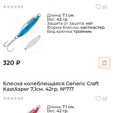
ФИО: *
Длина:
7.1 см.
Вес:
42 гр.
Защита от зацепа:
нет
Email: *
Форма блесны:
кастмастер
Вид крючка:
тройник
Номер телефона: *
Придумайте пароль: *
320 ₽
Повторите пароль: *
Заполняя данную форму вы соглашаетесь на обработку
Блесна колеблющаяся Generic Craft
персональных данных
KastAsper 7,1см. 42гр. №717
Создать аккаунт
Длина:
7.1 см.
Вес:
42 гр.
У меня уже есть аккаунт