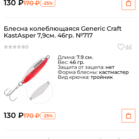
130 ₽
170 ₽
-25%
Блесна колеблющаяся Generic Craft
KastAsper 7,9см. 46гр. №717
Длина:
7.9 см.
Вес:
46 гр.
Защита от зацепа:
нет
Форма блесны:
кастмастер
Вид крючка:
тройник
130 ₽
170 ₽
-25%