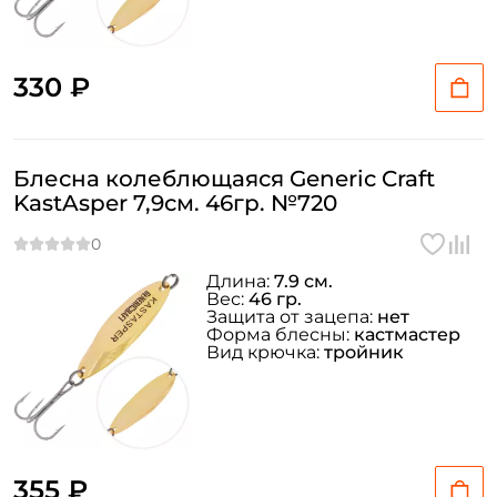
330 ₽
Блесна колеблющаяся Generic Craft
KastAsper 7,9см. 46гр. №720
Длина:
7.9 см.
Вес:
46 гр.
Защита от зацепа:
нет
Форма блесны:
кастмастер
Вид крючка:
тройник
355 ₽