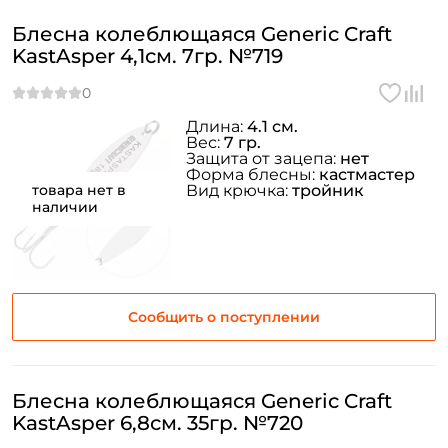
Блесна колеблющаяся Generic Craft
KastAsper 4,1см. 7гр. №719
Длина:
4.1 см.
Вес:
7 гр.
Защита от зацепа:
нет
Форма блесны:
кастмастер
товара нет в
Вид крючка:
тройник
наличии
Сообщить о поступлении
Блесна колеблющаяся Generic Craft
KastAsper 6,8см. 35гр. №720