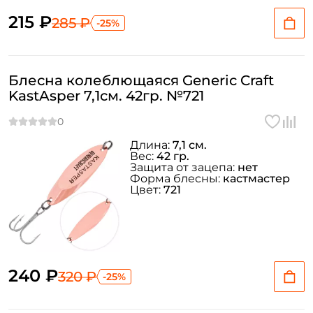
215 ₽
285 ₽
-25%
Блесна колеблющаяся Generic Craft
KastAsper 7,1см. 42гр. №721
Длина:
7,1 см.
Вес:
42 гр.
Защита от зацепа:
нет
Форма блесны:
кастмастер
Цвет:
721
240 ₽
320 ₽
-25%