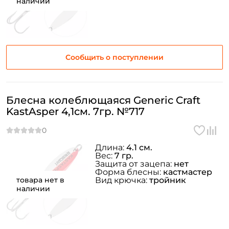
наличии
Сообщить о поступлении
Блесна колеблющаяся Generic Craft
KastAsper 4,1см. 7гр. №717
Длина:
4.1 см.
Вес:
7 гр.
Защита от зацепа:
нет
Форма блесны:
кастмастер
товара нет в
Вид крючка:
тройник
наличии