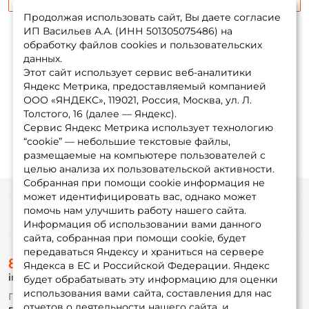
Продолжая использовать сайт, Вы даете согласие
ИП Васильев А.А. (ИНН 501305075486) на
обработку файлов cookies и пользовательских
данных.
Показать еще
Этот сайт использует сервис веб-аналитики
Яндекс Метрика, предоставляемый компанией
ООО «ЯНДЕКС», 119021, Россия, Москва, ул. Л.
1
2
3
4
Толстого, 16 (далее — Яндекс).
Сервис Яндекс Метрика использует технологию
“cookie” — небольшие текстовые файлы,
размещаемые на компьютере пользователей с
целью анализа их пользовательской активности.
Собранная при помощи cookie информация не
может идентифицировать вас, однако может
помочь нам улучшить работу нашего сайта.
Информация
Информация об использовании вами данного
сайта, собранная при помощи cookie, будет
передаваться Яндексу и храниться на сервере
О магазине
8 (495) 532-77-88
Доставка
Яндекса в ЕС и Российской Федерации. Яндекс
info@foxfishing.ru
Оплата
будет обрабатывать эту информацию для оценки
Fox-bonus
использования вами сайта, составления для нас
По вопросам с заказом
Гуру
отчетов о деятельности нашего сайта, и