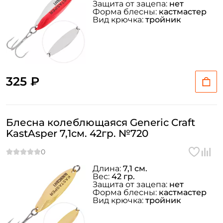
Защита от зацепа:
нет
Форма блесны:
кастмастер
Вид крючка:
тройник
325 ₽
Блесна колеблющаяся Generic Craft
KastAsper 7,1см. 42гр. №720
Длина:
7,1 см.
Вес:
42 гр.
Защита от зацепа:
нет
Форма блесны:
кастмастер
Вид крючка:
тройник