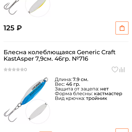
125 ₽
Блесна колеблющаяся Generic Craft
KastAsper 7,9см. 46гр. №716
Длина:
7.9 см.
Вес:
46 гр.
Защита от зацепа:
нет
Форма блесны:
кастмастер
Вид крючка:
тройник