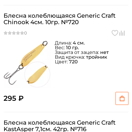
Блесна колеблющаяся Generic Craft
Chinook 4см. 10гр. №720
Длина:
4 см.
Вес:
10 гр.
Защита от зацепа:
нет
Вид крючка:
тройник
Цвет:
720
295 ₽
Создать аккаунт
Блесна колеблющаяся Generic Craft
KastAsper 7,1см. 42гр. №716