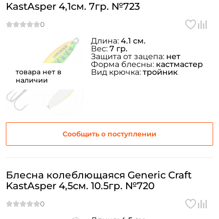
KastAsper 4,1см. 7гр. №723
Длина:
4.1 см.
Вес:
7 гр.
Защита от зацепа:
нет
Форма блесны:
кастмастер
товара нет в
Вид крючка:
тройник
наличии
Сообщить о поступлении
Блесна колеблющаяся Generic Craft
KastAsper 4,5см. 10.5гр. №720