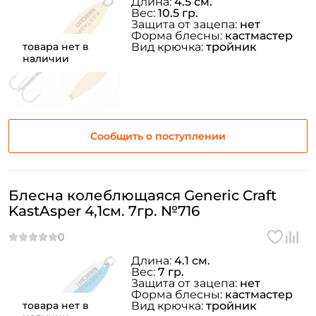
Длина:
4.5 см.
Вес:
10.5 гр.
Защита от зацепа:
нет
Форма блесны:
кастмастер
товара нет в
Вид крючка:
тройник
наличии
Сообщить о поступлении
Блесна колеблющаяся Generic Craft
KastAsper 4,1см. 7гр. №716
Длина:
4.1 см.
Вес:
7 гр.
Защита от зацепа:
нет
Форма блесны:
кастмастер
товара нет в
Вид крючка:
тройник