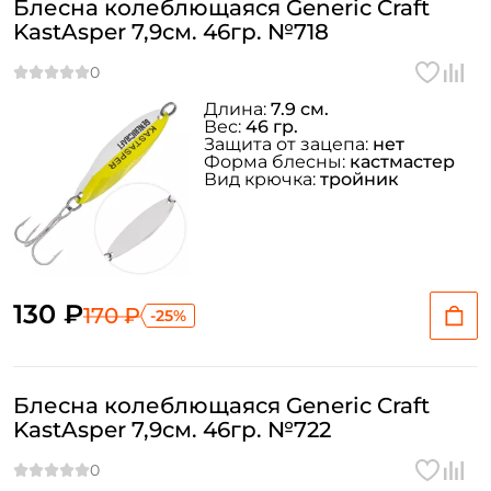
Блесна колеблющаяся Generic Craft
KastAsper 7,9см. 46гр. №718
Длина:
7.9 см.
Вес:
46 гр.
Защита от зацепа:
нет
Форма блесны:
кастмастер
Вид крючка:
тройник
130 ₽
170 ₽
-25%
Блесна колеблющаяся Generic Craft
KastAsper 7,9см. 46гр. №722