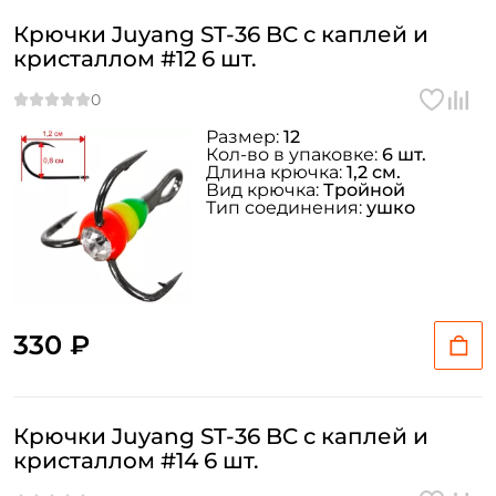
Крючки Juyang ST-36 BC c каплей и
Придумайте пароль: *
кристаллом #12 6 шт.
Повторите пароль: *
Размер:
12
Кол-во в упаковке:
6 шт.
Заполняя данную форму вы соглашаетесь на обработку
Длина крючка:
1,2 см.
персональных данных
Вид крючка:
Тройной
Тип соединения:
ушко
Создать аккаунт
У меня уже есть аккаунт
330 ₽
Крючки Juyang ST-36 BC c каплей и
кристаллом #14 6 шт.