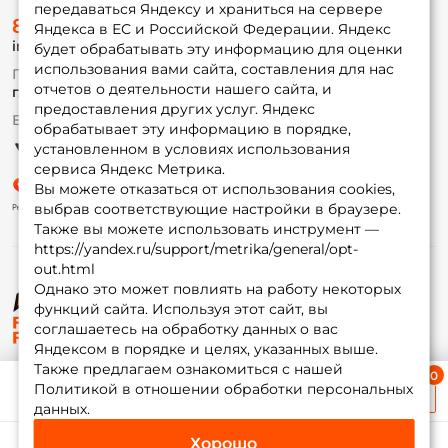
передаваться Яндексу и храниться на сервере
О магазине
8 (495) 532-77-88
Доставка
Яндекса в ЕС и Российской Федерации. Яндекс
info@foxfishing.ru
Оплата
будет обрабатывать эту информацию для оценки
Fox-bonus
использования вами сайта, составления для нас
По вопросам с заказом
Гуру
отчетов о деятельности нашего сайта, и
г. Москва,
ул. Плеханова д.7
предоставления других услуг. Яндекс
Ежедневно 10:00 до 20:00
обрабатывает эту информацию в порядке,
Партнерская программа
установленном в условиях использования
сервиса Яндекс Метрика.
Вы можете отказаться от использования cookies,
выбрав соответствующие настройки в браузере.
Также вы можете использовать инструмент —
https://yandex.ru/support/metrika/general/opt-
out.html
Однако это может повлиять на работу некоторых
функций сайта. Используя этот сайт, вы
© ФоксФишинг, 2009-2026
соглашаетесь на обработку данных о вас
Яндексом в порядке и целях, указанных выше.
Также предлагаем ознакомиться с нашей
Ближайшая доставка
Политикой в отношении обработки персональных
≈ 1 дн.
данных.
Хорошо