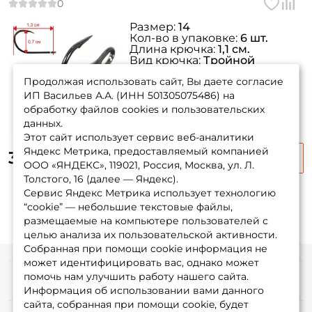
Размер:
14
Кол-во в упаковке:
6 шт.
Длина крючка:
1,1 см.
Вид крючка:
Тройной
Тип соединения:
ушко
Продолжая использовать сайт, Вы даете согласие
ИП Васильев А.А. (ИНН 501305075486) на
обработку файлов cookies и пользовательских
данных.
Этот сайт использует сервис веб-аналитики
Яндекс Метрика, предоставляемый компанией
350 ₽
ООО «ЯНДЕКС», 119021, Россия, Москва, ул. Л.
Толстого, 16 (далее — Яндекс).
Сервис Яндекс Метрика использует технологию
“cookie” — небольшие текстовые файлы,
размещаемые на компьютере пользователей с
целью анализа их пользовательской активности.
Собранная при помощи cookie информация не
может идентифицировать вас, однако может
помочь нам улучшить работу нашего сайта.
Информация
Информация об использовании вами данного
сайта, собранная при помощи cookie, будет