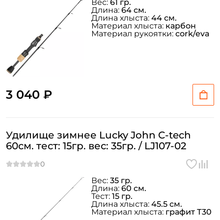
Вес:
61 гр.
Длина:
64 см.
Длина хлыста:
44 см.
Материал хлыста:
карбон
Материал рукоятки:
cork/eva
3 040 ₽
Создать аккаунт
Удилище зимнее Lucky John C-tech
ФИО: *
60см. тест: 15гр. вес: 35гр. / LJ107-02
Email: *
Вес:
35 гр.
Длина:
60 см.
Тест:
15 гр.
Номер телефона: *
Длина хлыста:
45.5 см.
Материал хлыста:
графит Т30