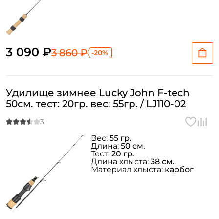
Придумайте пароль: *
Повторите пароль: *
3 090 ₽
3 860 ₽
-20%
Заполняя данную форму вы соглашаетесь на обработку
персональных данных
Создать аккаунт
Удилище зимнее Lucky John F-tech
50см. тест: 20гр. вес: 55гр. / LJ110-02
У меня уже есть аккаунт
Вес:
55 гр.
Длина:
50 см.
Тест:
20 гр.
Длина хлыста:
38 см.
Материал хлыста:
карбог