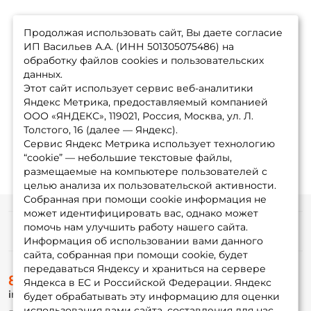
Продолжая использовать сайт, Вы даете согласие
ИП Васильев А.А. (ИНН 501305075486) на
обработку файлов cookies и пользовательских
данных.
Этот сайт использует сервис веб-аналитики
Яндекс Метрика, предоставляемый компанией
ООО «ЯНДЕКС», 119021, Россия, Москва, ул. Л.
Толстого, 16 (далее — Яндекс).
Сервис Яндекс Метрика использует технологию
“cookie” — небольшие текстовые файлы,
размещаемые на компьютере пользователей с
целью анализа их пользовательской активности.
Собранная при помощи cookie информация не
может идентифицировать вас, однако может
помочь нам улучшить работу нашего сайта.
Информация
Информация об использовании вами данного
сайта, собранная при помощи cookie, будет
передаваться Яндексу и храниться на сервере
О магазине
8 (495) 532-77-88
Доставка
Яндекса в ЕС и Российской Федерации. Яндекс
info@foxfishing.ru
Оплата
будет обрабатывать эту информацию для оценки
Fox-bonus
использования вами сайта, составления для нас