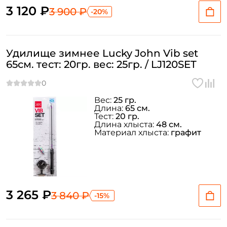
3 120 ₽
3 900 ₽
-20%
Удилище зимнее Lucky John Vib set
65см. тест: 20гр. вес: 25гр. / LJ120SET
Вес:
25 гр.
Длина:
65 см.
Тест:
20 гр.
Длина хлыста:
48 см.
Материал хлыста:
графит
3 265 ₽
3 840 ₽
-15%