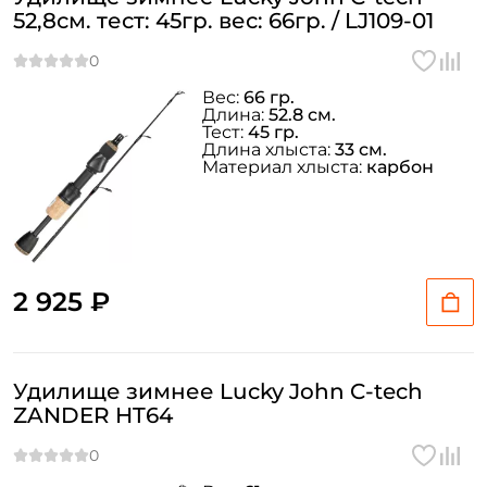
52,8см. тест: 45гр. вес: 66гр. / LJ109-01
Вес:
66 гр.
Длина:
52.8 см.
Тест:
45 гр.
Длина хлыста:
33 см.
Материал хлыста:
карбон
2 925 ₽
Удилище зимнее Lucky John C-tech
ZANDER HT64