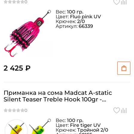
Вес:
100 гр.
Цвет:
Fluo pink UV
Крючек:
2/0
Артикул:
66339
2 425 ₽
Приманка на сома Madcat A-static
Silent Teaser Treble Hook 100gr -
FIRETIGER UV
Вес:
100 гр.
Цвет:
Fire tiger UV
Крючек:
Тройной 2/0