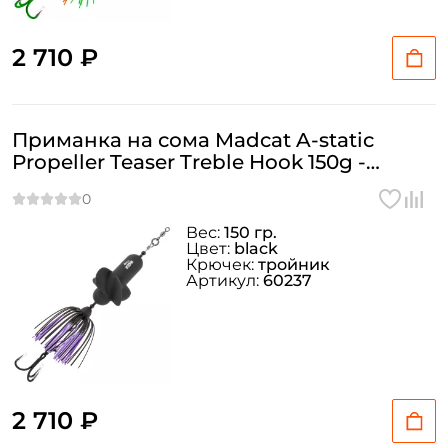
2 710 ₽
Приманка на сома Madcat A-static
Propeller Teaser Treble Hook 150g -
BLACK
Вес:
150 гр.
Цвет:
black
Крючек:
тройник
Артикул:
60237
2 710 ₽