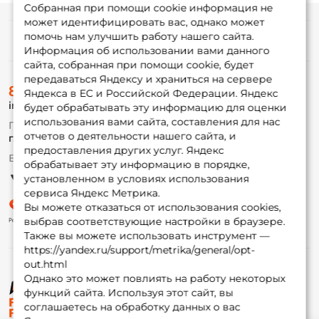
Собранная при помощи cookie информация не
может идентифицировать вас, однако может
помочь нам улучшить работу нашего сайта.
Информация
Информация об использовании вами данного
сайта, собранная при помощи cookie, будет
передаваться Яндексу и храниться на сервере
О магазине
8 (495) 532-77-88
Доставка
Яндекса в ЕС и Российской Федерации. Яндекс
info@foxfishing.ru
Оплата
будет обрабатывать эту информацию для оценки
Fox-bonus
использования вами сайта, составления для нас
По вопросам с заказом
Гуру
отчетов о деятельности нашего сайта, и
г. Москва,
ул. Плеханова д.7
предоставления других услуг. Яндекс
Ежедневно 10:00 до 20:00
обрабатывает эту информацию в порядке,
Партнерская программа
установленном в условиях использования
сервиса Яндекс Метрика.
Вы можете отказаться от использования cookies,
выбрав соответствующие настройки в браузере.
Также вы можете использовать инструмент —
https://yandex.ru/support/metrika/general/opt-
out.html
Однако это может повлиять на работу некоторых
функций сайта. Используя этот сайт, вы
© ФоксФишинг, 2009-2026
соглашаетесь на обработку данных о вас