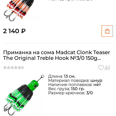
2 140 ₽
Приманка на сома Madcat Clonk Teaser
The Original Treble Hook №3/0 150g
Green
Создать аккаунт
Длина:
13 см.
Материал поводка:
шнур
Наличие поплавков:
нет
Вес груза:
150 гр.
Размер крючков:
3/0
ФИО: *
Email: *