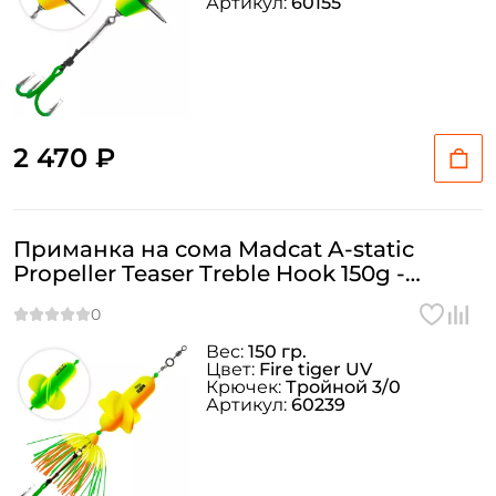
Артикул:
60155
2 470 ₽
Приманка на сома Madcat A-static
Propeller Teaser Treble Hook 150g -
FIRETIGER UV
Вес:
150 гр.
Цвет:
Fire tiger UV
Крючек:
Тройной 3/0
Артикул:
60239