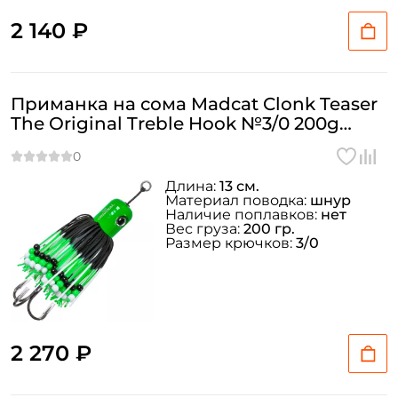
2 140 ₽
Номер телефона: *
Придумайте пароль: *
Приманка на сома Madcat Clonk Teaser
The Original Treble Hook №3/0 200g
Повторите пароль: *
Green
Заполняя данную форму вы соглашаетесь на обработку
Длина:
13 см.
персональных данных
Материал поводка:
шнур
Наличие поплавков:
нет
Создать аккаунт
Вес груза:
200 гр.
Размер крючков:
3/0
У меня уже есть аккаунт
2 270 ₽