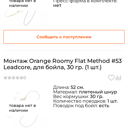
Повторите пароль: *
товара нет в
Пресс-форма в комплекте:
нет
наличии
Заполняя данную форму вы соглашаетесь на обработку
персональных данных
Создать аккаунт
Сообщить о поступлении
У меня уже есть аккаунт
Монтаж Orange Roomy Flat Method #53
Leadcore, для бойла, 30 гр. (1 шт.)
Длина:
52 см.
Материал:
плетеный шнур
Вес кормушки:
30 гр.
Количество поводков:
1 шт.
товара нет в
Поводок под бойл:
есть
наличии