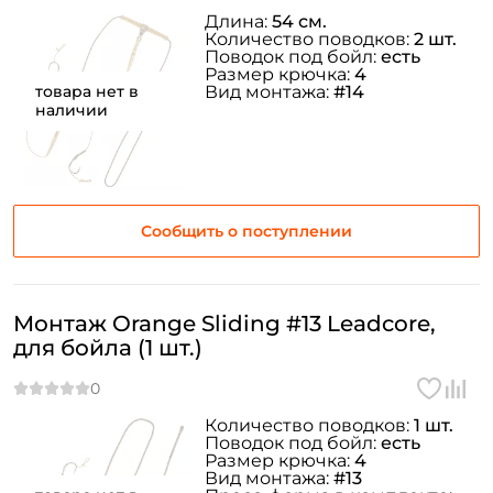
Длина:
54 см.
Количество поводков:
2 шт.
Поводок под бойл:
есть
Размер крючка:
4
товара нет в
Вид монтажа:
#14
наличии
Создать аккаунт
ФИО: *
Сообщить о поступлении
Email: *
Монтаж Orange Sliding #13 Leadcore,
для бойла (1 шт.)
Номер телефона: *
Количество поводков:
1 шт.
Придумайте пароль: *
Поводок под бойл:
есть
Размер крючка:
4
Вид монтажа:
#13