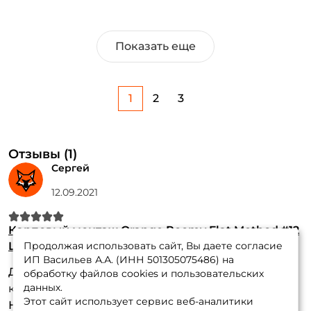
Показать еще
1
2
3
Отзывы (1)
Сергей
12.09.2021
Карповый монтаж Orange Roomy Flat Method #12
Leadcore, усиленная, для бойла
Продолжая использовать сайт, Вы даете согласие
ИП Васильев А.А. (ИНН 501305075486) на
Достоинства:
Качество, удобство
обработку файлов cookies и пользовательских
данных.
крепления,надежность.
Этот сайт использует сервис веб-аналитики
Недостатки:
пока не нашел