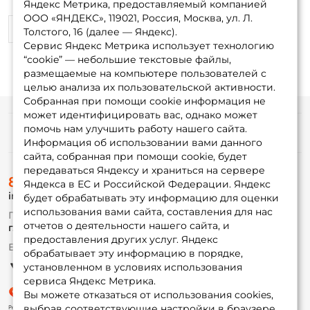
Яндекс Метрика, предоставляемый компанией
ООО «ЯНДЕКС», 119021, Россия, Москва, ул. Л.
0
0
Толстого, 16 (далее — Яндекс).
Сервис Яндекс Метрика использует технологию
“cookie” — небольшие текстовые файлы,
размещаемые на компьютере пользователей с
целью анализа их пользовательской активности.
Собранная при помощи cookie информация не
может идентифицировать вас, однако может
помочь нам улучшить работу нашего сайта.
Информация
Информация об использовании вами данного
сайта, собранная при помощи cookie, будет
передаваться Яндексу и храниться на сервере
О магазине
8 (495) 532-77-88
Доставка
Яндекса в ЕС и Российской Федерации. Яндекс
info@foxfishing.ru
Оплата
будет обрабатывать эту информацию для оценки
Fox-bonus
использования вами сайта, составления для нас
По вопросам с заказом
Гуру
отчетов о деятельности нашего сайта, и
г. Москва,
ул. Плеханова д.7
предоставления других услуг. Яндекс
Ежедневно 10:00 до 20:00
обрабатывает эту информацию в порядке,
Партнерская программа
установленном в условиях использования
сервиса Яндекс Метрика.
Вы можете отказаться от использования cookies,
выбрав соответствующие настройки в браузере.