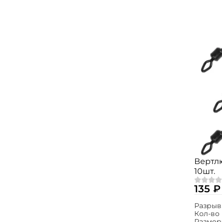
Вертлю
10шт.
135 ₽
Разрыв
Кол-во 
Размер