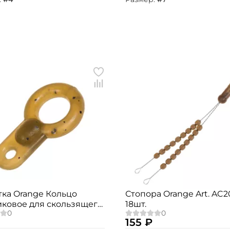
Номер телефона: *
Придумайте пароль: *
Повторите пароль: *
Заполняя данную форму вы соглашаетесь на
обработку
персональных данных
Создать аккаунт
У меня уже есть аккаунт
тка Orange Кольцо
Стопора Orange Art. AC
иковое для скользящего
18шт.
а AC2045 (10 шт.)
155 ₽