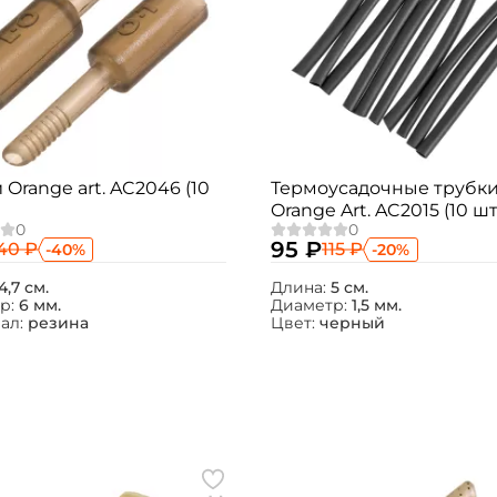
 Orange art. AC2046 (10
Термоусадочные трубк
Orange Art. AC2015 (10 шт
95 ₽
40 ₽
115 ₽
-40%
-20%
4,7 см.
Длина:
5 см.
р:
6 мм.
Диаметр:
1,5 мм.
ал:
резина
Цвет:
черный