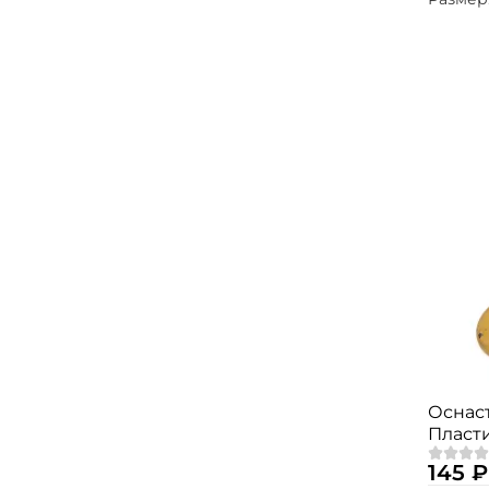
Оснас
Пласт
монтаж
145 ₽