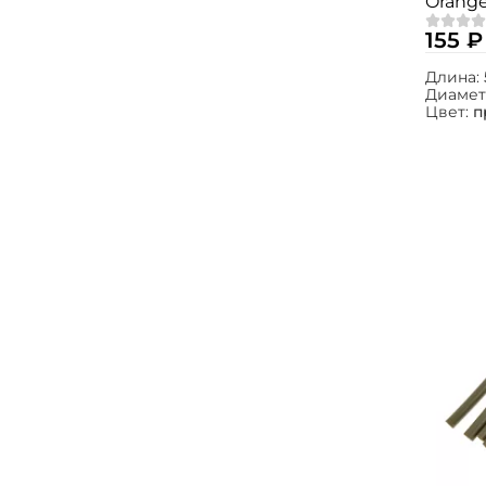
Orange 
155 ₽
Длина:
Диамет
Цвет:
п