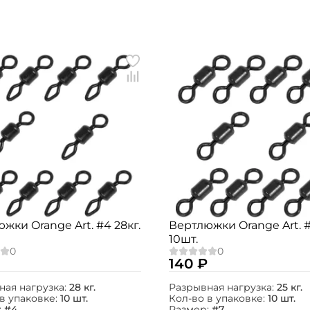
Создать аккаунт
жки Orange Art. #4 28кг.
Вертлюжки Orange Art. #
10шт.
ФИО: *
140 ₽
Email: *
ная нагрузка:
28 кг.
Разрывная нагрузка:
25 кг.
в упаковке:
10 шт.
Кол-во в упаковке:
10 шт.
:
#4
Размер:
#7