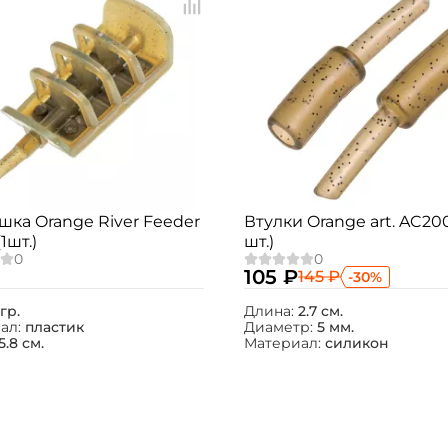
ка Orange River Feeder
Втулки Orange art. AC200
(1шт.)
шт.)
105 ₽
145 ₽
-30%
гр.
Длина:
2.7 см.
ал:
пластик
Диаметр:
5 мм.
5.8 см.
Материал:
силикон