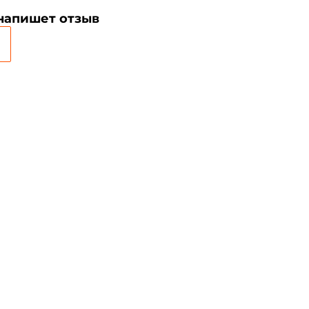
Создать аккаунт
 напишет отзыв
ФИО: *
Email: *
Номер телефона: *
Придумайте пароль: *
Повторите пароль: *
Заполняя данную форму вы соглашаетесь на
обработку
персональных данных
Создать аккаунт
У меня уже есть аккаунт