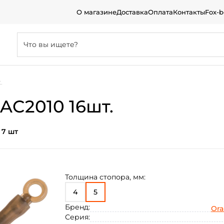
О магазине
Доставка
Оплата
Контакты
Fox-
.
 AC2010 16шт.
:
7 шт
Толщина стопора, мм:
4
5
Бренд:
Or
Серия: