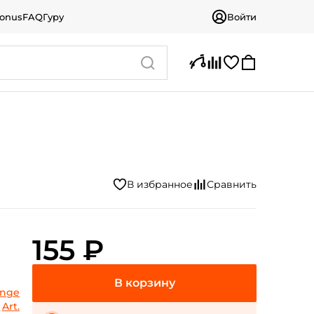
bonus
FAQ
Гуру
Войти
155 ₽
ange
Art.