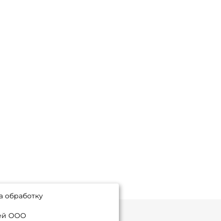
а обработку
ией ООО