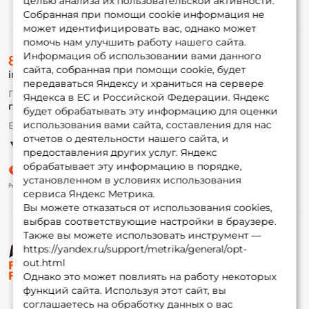
целью анализа их пользовательской активности.
Информация
Собранная при помощи cookie информация не
может идентифицировать вас, однако может
помочь нам улучшить работу нашего сайта.
О магазине
Информация об использовании вами данного
8 (495) 532-77-88
Доставка
сайта, собранная при помощи cookie, будет
info@foxfishing.ru
Оплата
передаваться Яндексу и храниться на сервере
Fox-bonus
По вопросам с заказом
Яндекса в ЕС и Российской Федерации. Яндекс
Гуру
г. Москва,
ул. Плеханова д.7
будет обрабатывать эту информацию для оценки
использования вами сайта, составления для нас
Ежедневно 10:00 до 20:00
Партнерская программа
отчетов о деятельности нашего сайта, и
предоставления других услуг. Яндекс
обрабатывает эту информацию в порядке,
установленном в условиях использования
сервиса Яндекс Метрика.
Вы можете отказаться от использования cookies,
выбрав соответствующие настройки в браузере.
Также вы можете использовать инструмент —
https://yandex.ru/support/metrika/general/opt-
© ФоксФишинг, 2009-2026
out.html
Однако это может повлиять на работу некоторых
функций сайта. Используя этот сайт, вы
соглашаетесь на обработку данных о вас