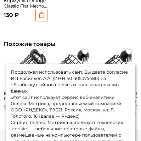
Кормушка Orange
Classic Flat Method
30 гр. (1шт.)
130 ₽
Похожие товары
Продолжая использовать сайт, Вы даете согласие
ИП Васильев А.А. (ИНН 501305075486) на
обработку файлов cookies и пользовательских
данных.
Кормушка Rig
Кормушка Rig
Кормушка Rig
К
Этот сайт использует сервис веб-аналитики
Пуля Колодец С
Пуля Классика С
Пуля Классика С
"h
Яндекс Метрика, предоставляемый компанией
МЯГКИМ
ЖЕСТКИМ
ЖЕСТКИМ
О
150 ₽
135 ₽
135 ₽
1
ОТВОДОМ
ОТВОДОМ МАЛАЯ
ОТВОДОМ
(1
ООО «ЯНДЕКС», 119021, Россия, Москва, ул. Л.
БОЛЬШАЯ 45 гр
20 гр (1шт.)
БОЛЬШАЯ 50 гр
Толстого, 16 (далее — Яндекс).
(1шт.)
(1шт.)
Сервис Яндекс Метрика использует технологию
“cookie” — небольшие текстовые файлы,
размещаемые на компьютере пользователей с