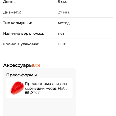
Длина:
5 см.
Диаметр:
27 мм.
Тип кормушки:
метод
Наличие вертлюжка:
нет
Кол-во в упаковке:
1 шт.
Аксессуары
Все
Создать аккаунт
Пресс-формы
Пресс-форма для флэт
кормушки Vegas Flat
85 ₽
Mould medium
110 ₽
ФИО: *
Email: *