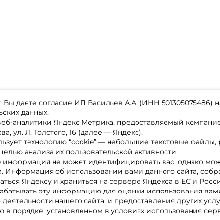
 Вы даете согласие ИП Васильев А.А. (ИНН 501305075486) н
ьских данных.
 веб-аналитики Яндекс Метрика, предоставляемый компан
а, ул. Л. Толстого, 16 (далее — Яндекс).
ьзует технологию “cookie” — небольшие текстовые файлы,
магазине
Каталог товаров
целью анализа их пользовательской активности.
ставка
Акции
лата
Новинки
e информация не может идентифицировать вас, однако мож
x-bonus
Бренды
а. Информация об использовании вами данного сайта, собр
ру
Партнерская программа
нтакты
аться Яндексу и храниться на сервере Яндекса в ЕС и Росс
литика обработки ПД
абатывать эту информацию для оценки использования вами
о деятельности нашего сайта, и предоставления других услу
 в порядке, установленном в условиях использования сер