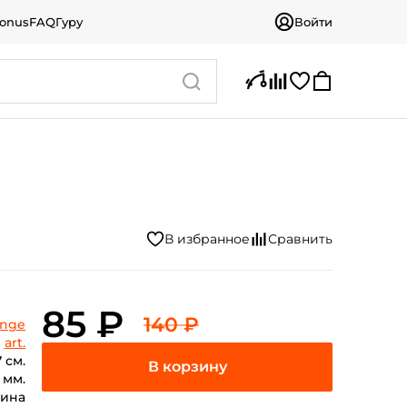
bonus
FAQ
Гуру
Войти
85 ₽
140 ₽
ange
art.
7 см.
 мм.
зина