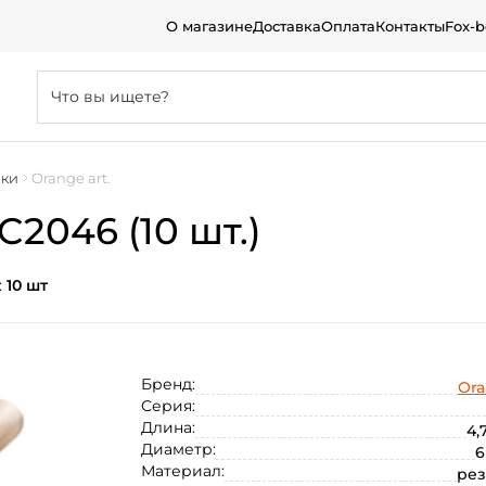
О магазине
Доставка
Оплата
Контакты
Fox-
лки
Orange art.
C2046 (10 шт.)
:
10 шт
Бренд:
Or
Серия:
Длина:
4,
Диаметр:
6
Материал:
ре