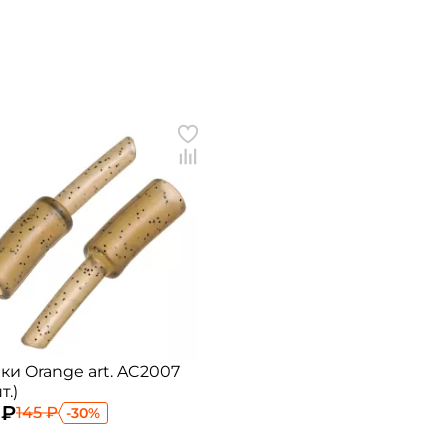
ки Orange art. AC2007
т.)
 ₽
145 ₽
-30%