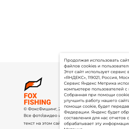
Продолжая использовать сайт,
файлов cookies и пользовател
Этот сайт использует сервис
«ЯНДЕКС», 119021, Россия, Москв
Сервис Яндекс Метрика испол
О 
компьютере пользователей с 
До
Оп
Собранная при помощи cooki
Fo
улучшить работу нашего сайт
Гу
Ко
помощи cookie, будет передав
© ФоксФишинг, 2009-2026
По
Федерации. Яндекс будет обр
Все фото\видео изображения и
составления для нас отчетов 
текст на этом сайте защищены
обрабатывает эту информацию