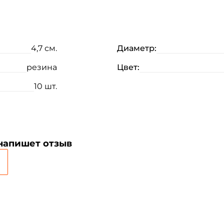
4,7 см.
Диаметр:
резина
Цвет:
10 шт.
 напишет отзыв
Создать аккаунт
ФИО: *