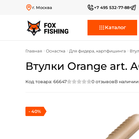
г. Москва
+7 495 532-77-88
Каталог
Главная
Оснастка
Для фидера, карпфишинга
Вту
Втулки Orange art. A
Код товара:
66647
0
отзывов
В наличии
- 40%