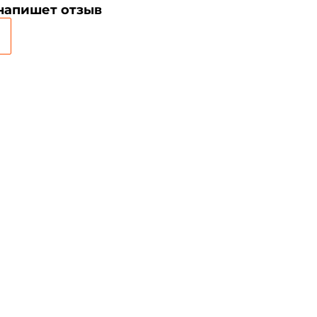
 напишет отзыв
Создать аккаунт
ФИО: *
Email: *
Номер телефона: *
Придумайте пароль: *
Повторите пароль: *
Заполняя данную форму вы соглашаетесь на
обработку
персональных данных
Создать аккаунт
У меня уже есть аккаунт