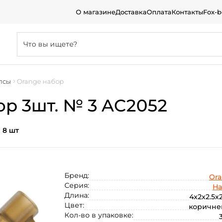
О магазине
Доставка
Оплата
Контакты
Fox-
псы
Orange набор
р 3шт. № 3 AC2052
:
8 шт
Бренд:
Or
Серия:
На
Длина:
4х2х2.5х2
Цвет:
коричне
Кол-во в упаковке: