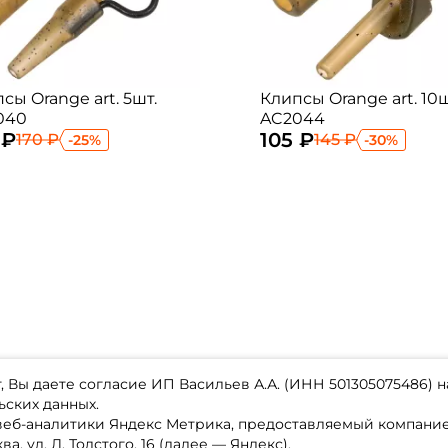
сы Orange art. 5шт.
Клипсы Orange art. 10ш
040
AC2044
 ₽
105 ₽
170 ₽
145 ₽
-25%
-30%
 Вы даете согласие ИП Васильев А.А. (ИНН 501305075486) н
ьских данных.
 веб-аналитики Яндекс Метрика, предоставляемый компан
а, ул. Л. Толстого, 16 (далее — Яндекс).