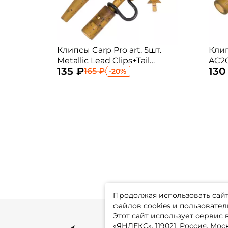
Клипсы Carp Pro art. 5шт.
Клип
Metallic Lead Clips+Tail
AC2
135 ₽
130
Rubbers Camo
165 ₽
-20%
Продолжая использовать сайт,
файлов cookies и пользовател
Этот сайт использует сервис
«ЯНДЕКС», 119021, Россия, Москв