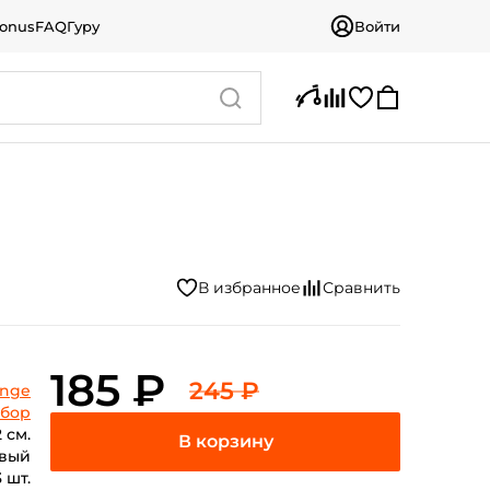
bonus
FAQ
Гуру
Войти
185 ₽
245 ₽
ange
бор
 см.
вый
3 шт.