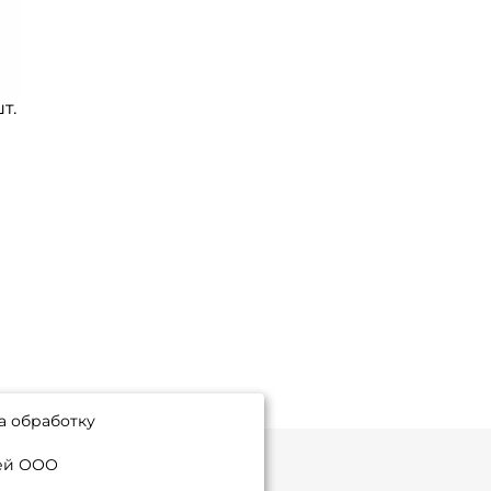
т.
а обработку
ией ООО