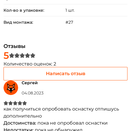
Кол-во в упаковке:
1 шт.
Номер телефона: *
Вид монтажа:
#27
Придумайте пароль: *
Отзывы
Повторите пароль: *
5
Заполняя данную форму вы соглашаетесь на обработку
Количество оценок: 2
персональных данных
Написать отзыв
Создать аккаунт
Сергей
04.08.2023
У меня уже есть аккаунт
как получиться опробовать оснастку отпишусь
дополнительно
Достоинства:
пока не опробовал оснастки
Недостатки:
пока не обнаружил