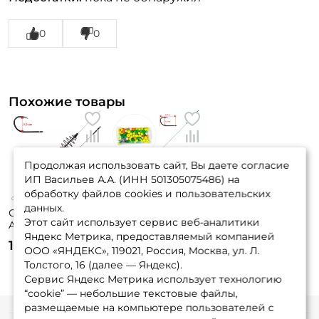
0
0
Похожие товары
Продолжая использовать сайт, Вы даете согласие
ИП Васильев А.А. (ИНН 501305075486) на
обработку файлов cookies и пользовательских
данных.
Оснастка Три Кита
Оснастка Три Кита
Этот сайт использует сервис веб-аналитики
Art. 20гр. 1кр. №6
Art. Убийца
Яндекс Метрика, предоставляемый компанией
толстолоба
115 ₽
285 ₽
ООО «ЯНДЕКС», 119021, Россия, Москва, ул. Л.
Толстого, 16 (далее — Яндекс).
Сервис Яндекс Метрика использует технологию
“cookie” — небольшие текстовые файлы,
размещаемые на компьютере пользователей с