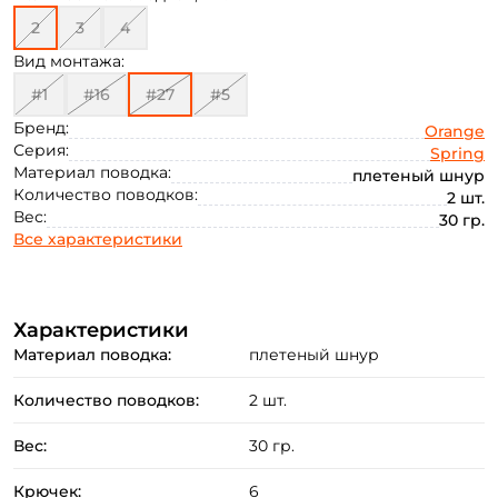
2
3
4
Вид монтажа:
#1
#16
#27
#5
Бренд:
Orange
Серия:
Spring
Материал поводка:
плетеный шнур
Количество поводков:
2 шт.
Вес:
30 гр.
Все характеристики
Создать аккаунт
Характеристики
Материал поводка:
плетеный шнур
Количество поводков:
2 шт.
ФИО: *
Вес:
30 гр.
Email: *
Крючек:
6