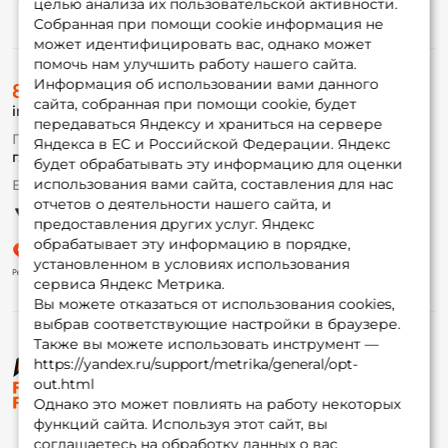
целью анализа их пользовательской активности.
Информация
Собранная при помощи cookie информация не
может идентифицировать вас, однако может
помочь нам улучшить работу нашего сайта.
О магазине
Информация об использовании вами данного
8 (495) 532-77-88
Доставка
сайта, собранная при помощи cookie, будет
info@foxfishing.ru
Оплата
передаваться Яндексу и храниться на сервере
Fox-bonus
По вопросам с заказом
Яндекса в ЕС и Российской Федерации. Яндекс
Гуру
г. Москва,
ул. Плеханова д.7
будет обрабатывать эту информацию для оценки
использования вами сайта, составления для нас
Ежедневно 10:00 до 20:00
Партнерская программа
отчетов о деятельности нашего сайта, и
предоставления других услуг. Яндекс
обрабатывает эту информацию в порядке,
установленном в условиях использования
сервиса Яндекс Метрика.
Вы можете отказаться от использования cookies,
выбрав соответствующие настройки в браузере.
Также вы можете использовать инструмент —
https://yandex.ru/support/metrika/general/opt-
© ФоксФишинг, 2009-2026
out.html
Однако это может повлиять на работу некоторых
функций сайта. Используя этот сайт, вы
соглашаетесь на обработку данных о вас