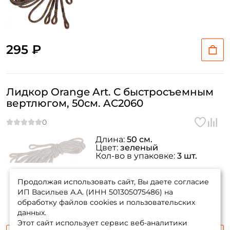
295 ₽
Создать аккаунт
Лидкор Orange Art. С быстросъемным
вертлюгом, 50см. AC2060
ФИО: *
Email: *
Длина:
50 см.
Цвет:
зеленый
Кол-во в упаковке:
3 шт.
Номер телефона: *
товара нет в
наличии
Продолжая использовать сайт, Вы даете согласие
ИП Васильев А.А. (ИНН 501305075486) на
Придумайте пароль: *
обработку файлов cookies и пользовательских
данных.
Этот сайт использует сервис веб-аналитики