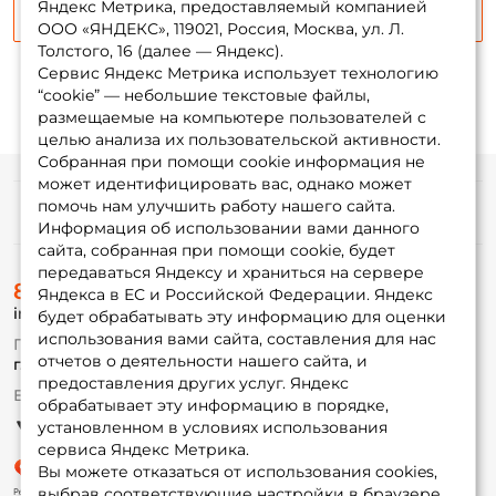
Повторите пароль: *
Яндекс Метрика, предоставляемый компанией
Сообщить о поступлении
ООО «ЯНДЕКС», 119021, Россия, Москва, ул. Л.
Заполняя данную форму вы соглашаетесь на обработку
Толстого, 16 (далее — Яндекс).
персональных данных
Сервис Яндекс Метрика использует технологию
“cookie” — небольшие текстовые файлы,
Создать аккаунт
размещаемые на компьютере пользователей с
целью анализа их пользовательской активности.
Собранная при помощи cookie информация не
У меня уже есть аккаунт
может идентифицировать вас, однако может
помочь нам улучшить работу нашего сайта.
Информация
Информация об использовании вами данного
сайта, собранная при помощи cookie, будет
передаваться Яндексу и храниться на сервере
О магазине
8 (495) 532-77-88
Доставка
Яндекса в ЕС и Российской Федерации. Яндекс
info@foxfishing.ru
Оплата
будет обрабатывать эту информацию для оценки
Fox-bonus
использования вами сайта, составления для нас
По вопросам с заказом
Гуру
отчетов о деятельности нашего сайта, и
г. Москва,
ул. Плеханова д.7
предоставления других услуг. Яндекс
Ежедневно 10:00 до 20:00
обрабатывает эту информацию в порядке,
Партнерская программа
установленном в условиях использования
сервиса Яндекс Метрика.
Вы можете отказаться от использования cookies,
выбрав соответствующие настройки в браузере.