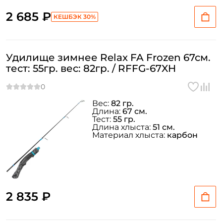
2 685 ₽
КЕШБЭК 30%
Удилище зимнее Relax FA Frozen 67см.
тест: 55гр. вес: 82гр. / RFFG-67XH
Вес:
82 гр.
Длина:
67 см.
Тест:
55 гр.
Длина хлыста:
51 см.
Материал хлыста:
карбон
2 835 ₽