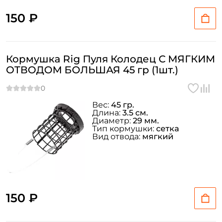
150 ₽
Кормушка Rig Пуля Колодец С МЯГКИМ
ОТВОДОМ БОЛЬШАЯ 45 гр (1шт.)
Вес:
45 гр.
Длина:
3.5 см.
Диаметр:
29 мм.
Тип кормушки:
сетка
Вид отвода:
мягкий
150 ₽