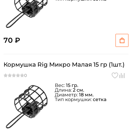
70 ₽
Кормушка Rig Микро Малая 15 гр (1шт.)
Вес:
15 гр.
Длина:
2 см.
Диаметр:
18 мм.
Тип кормушки:
сетка