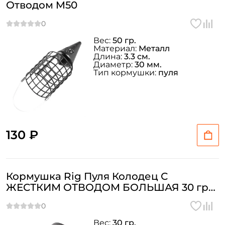
Отводом M50
Вес:
50 гр.
Материал:
Металл
Длина:
3.3 см.
Диаметр:
30 мм.
Тип кормушки:
пуля
130 ₽
Кормушка Rig Пуля Колодец С
ЖЕСТКИМ ОТВОДОМ БОЛЬШАЯ 30 гр
(1шт.)
Вес:
30 гр.