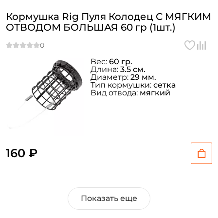
Кормушка Rig Пуля Колодец С МЯГКИМ
ОТВОДОМ БОЛЬШАЯ 60 гр (1шт.)
Вес:
60 гр.
Длина:
3.5 см.
Диаметр:
29 мм.
Тип кормушки:
сетка
Вид отвода:
мягкий
160 ₽
Показать еще