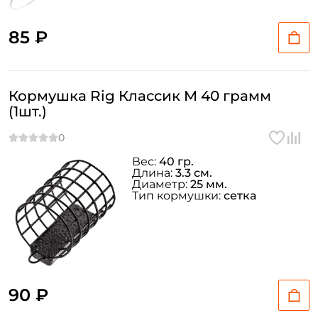
85 ₽
Кормушка Rig Классик M 40 грамм
(1шт.)
Вес:
40 гр.
Длина:
3.3 см.
Диаметр:
25 мм.
Тип кормушки:
сетка
90 ₽