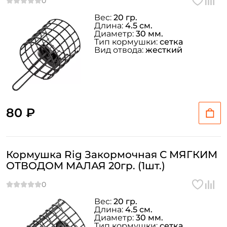
Вес:
20 гр.
Длина:
4.5 см.
Диаметр:
30 мм.
Тип кормушки:
сетка
Вид отвода:
жесткий
80 ₽
Кормушка Rig Закормочная С МЯГКИМ
ОТВОДОМ МАЛАЯ 20гр. (1шт.)
Вес:
20 гр.
Длина:
4.5 см.
Диаметр:
30 мм.
Тип кормушки:
сетка