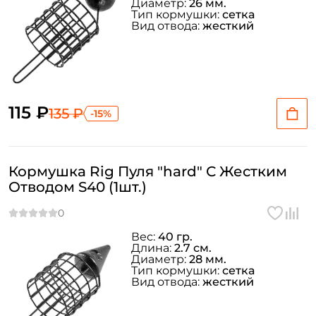
Диаметр:
26 мм.
Тип кормушки:
сетка
Вид отвода:
жесткий
115 ₽
135 ₽
-15%
Создать аккаунт
Кормушка Rig Пуля "hard" С Жестким
ФИО: *
Отводом S40 (1шт.)
Email: *
Вес:
40 гр.
Длина:
2.7 см.
Диаметр:
28 мм.
Номер телефона: *
Тип кормушки:
сетка
Вид отвода:
жесткий
Придумайте пароль: *