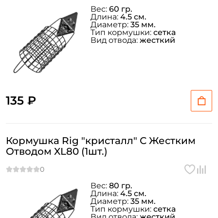
Вес:
60 гр.
Длина:
4.5 см.
Диаметр:
35 мм.
Тип кормушки:
сетка
Вид отвода:
жесткий
135 ₽
Кормушка Rig "кристалл" С Жестким
Отводом XL80 (1шт.)
Вес:
80 гр.
Длина:
4.5 см.
Диаметр:
35 мм.
Тип кормушки:
сетка
Вид отвода:
жесткий