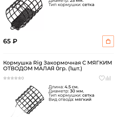
Диаметр:
25 мм.
Тип кормушки:
сетка
65 ₽
Кормушка Rig Закормочная С МЯГКИМ
ОТВОДОМ МАЛАЯ 0гр. (1шт.)
Длина:
4.5 см.
Диаметр:
30 мм.
Тип кормушки:
сетка
Вид отвода:
мягкий