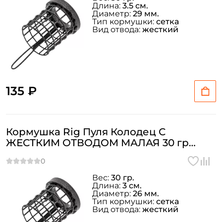
Длина:
3.5 см.
Диаметр:
29 мм.
Тип кормушки:
сетка
Вид отвода:
жесткий
135 ₽
Кормушка Rig Пуля Колодец С
ЖЕСТКИМ ОТВОДОМ МАЛАЯ 30 гр
(1шт.)
Вес:
30 гр.
Длина:
3 см.
Диаметр:
26 мм.
Тип кормушки:
сетка
Вид отвода:
жесткий