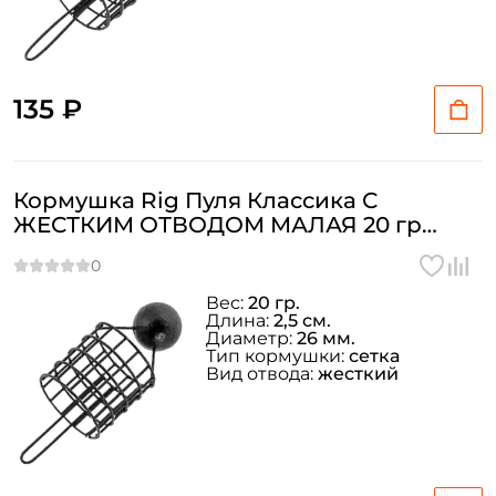
135 ₽
Кормушка Rig Пуля Классика С
ЖЕСТКИМ ОТВОДОМ МАЛАЯ 20 гр
(1шт.)
Вес:
20 гр.
Длина:
2,5 см.
Диаметр:
26 мм.
Тип кормушки:
сетка
Вид отвода:
жесткий