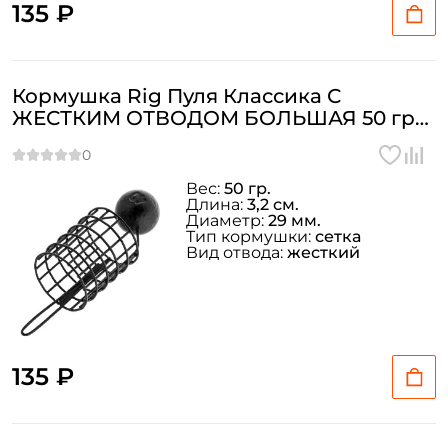
135 ₽
Кормушка Rig Пуля Классика С
ЖЕСТКИМ ОТВОДОМ БОЛЬШАЯ 50 гр
(1шт.)
Вес:
50 гр.
Длина:
3,2 см.
Диаметр:
29 мм.
Тип кормушки:
сетка
Вид отвода:
жесткий
135 ₽