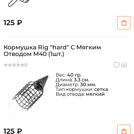
Повторите пароль: *
125 ₽
Заполняя данную форму вы соглашаетесь на обработку
персональных данных
Создать аккаунт
Кормушка Rig "hard" С Мягким
Отводом M40 (1шт.)
У меня уже есть аккаунт
Вес:
40 гр.
Длина:
3.3 см.
Диаметр:
30 мм.
Тип кормушки:
сетка
Вид отвода:
мягкий
125 ₽