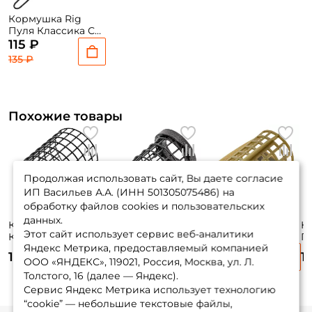
Кормушка Rig
Пуля Классика С
ЖЕСТКИМ
115 ₽
ОТВОДОМ МАЛАЯ
135 ₽
30 гр (1шт.)
Похожие товары
Продолжая использовать сайт, Вы даете согласие
ИП Васильев А.А. (ИНН 501305075486) на
обработку файлов cookies и пользовательских
данных.
Кормушка Rig
Кормушка Rig
Кормушка Vegas
К
Этот сайт использует сервис веб-аналитики
Классик Xxl 60
Пуля Колодец С
River Плюс 80гр.
Пу
Яндекс Метрика, предоставляемый компанией
грамм (1шт.)
ЖЕСТКИМ
4,5/3,3см. 1шт.
Ж
130 ₽
135 ₽
140 ₽
1
ОТВОДОМ
S4
ООО «ЯНДЕКС», 119021, Россия, Москва, ул. Л.
БОЛЬШАЯ 30 гр
Толстого, 16 (далее — Яндекс).
(1шт.)
Сервис Яндекс Метрика использует технологию
“cookie” — небольшие текстовые файлы,