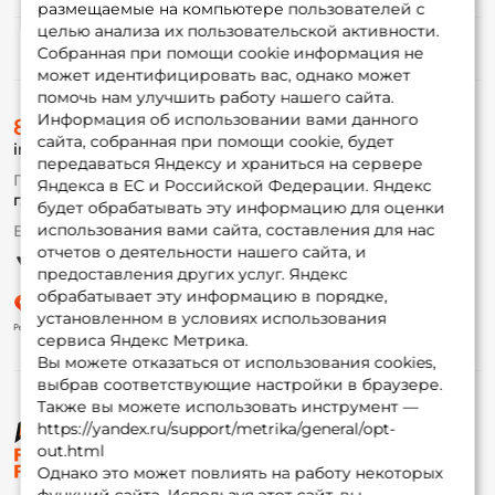
размещаемые на компьютере пользователей с
целью анализа их пользовательской активности.
Информация
Собранная при помощи cookie информация не
может идентифицировать вас, однако может
помочь нам улучшить работу нашего сайта.
О магазине
Информация об использовании вами данного
8 (495) 532-77-88
Доставка
сайта, собранная при помощи cookie, будет
info@foxfishing.ru
Оплата
передаваться Яндексу и храниться на сервере
Fox-bonus
По вопросам с заказом
Яндекса в ЕС и Российской Федерации. Яндекс
Гуру
г. Москва,
ул. Плеханова д.7
будет обрабатывать эту информацию для оценки
использования вами сайта, составления для нас
Ежедневно 10:00 до 20:00
Партнерская программа
отчетов о деятельности нашего сайта, и
предоставления других услуг. Яндекс
обрабатывает эту информацию в порядке,
установленном в условиях использования
сервиса Яндекс Метрика.
Вы можете отказаться от использования cookies,
выбрав соответствующие настройки в браузере.
Также вы можете использовать инструмент —
https://yandex.ru/support/metrika/general/opt-
© ФоксФишинг, 2009-2026
out.html
Однако это может повлиять на работу некоторых