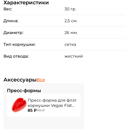
Характеристики
Вес:
30 гр.
Длина:
2,5 см.
Диаметр:
26 мм.
Тип кормушки:
сетка
Вид отвода:
жесткий
Аксессуары
Все
Создать аккаунт
Пресс-формы
Пресс-форма для флэт
кормушки Vegas Flat
85 ₽
ФИО: *
Mould medium
110 ₽
Email: *