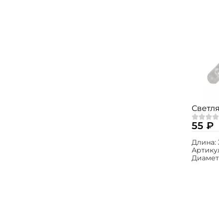
Светля
55 ₽
Длина:
Артику
Диамет