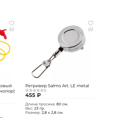
иковый
Ретривер Salmo Art. LE metal
иколор)
455 ₽
Длина тросика:
80 см.
Вес:
23 гр.
Размер:
2,8 х 2,8 см.
ик