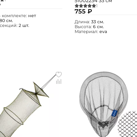
51002234 33 см
₽
755 ₽
в комплекте:
нет
80 см.
Длина:
33 см.
 секций:
2 шт.
Высота:
6 см.
Материал:
eva