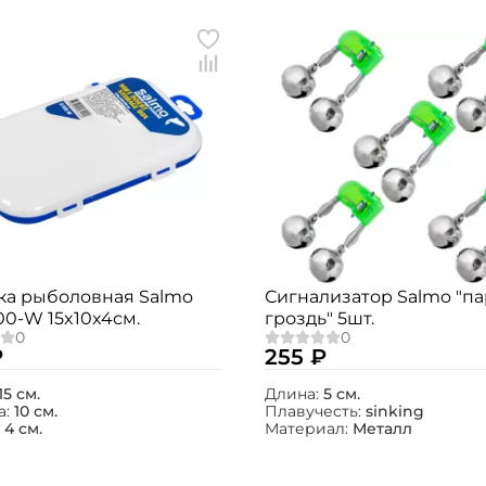
ка рыболовная Salmo
Сигнализатор Salmo "па
00-W 15x10x4см.
гроздь" 5шт.
₽
255 ₽
15 см.
Длина:
5 см.
а:
10 см.
Плавучесть:
sinking
:
4 см.
Материал:
Металл