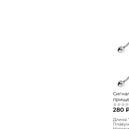
Сигнал
прище
280 
Длина:
Плавуч
Матери