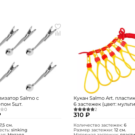
Создать аккаунт
изатор Salmo с
Кукан Salmo Art. пласт
пом 5шт.
6 застежек (цвет: мульт
ФИО: *
₽
310 ₽
Email: *
7,5 см.
Количество застежек:
6
есть:
sinking
Размер застежки:
12 см.
ал:
Металл
Материал застежки:
пласт