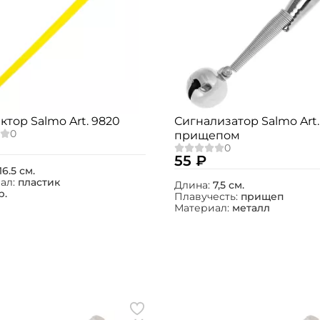
ктор Salmo Art. 9820
Сигнализатор Salmo Art.
прищепом
55 ₽
16.5 см.
ал:
пластик
Длина:
7,5 см.
р.
Плавучесть:
прищеп
Материал:
металл