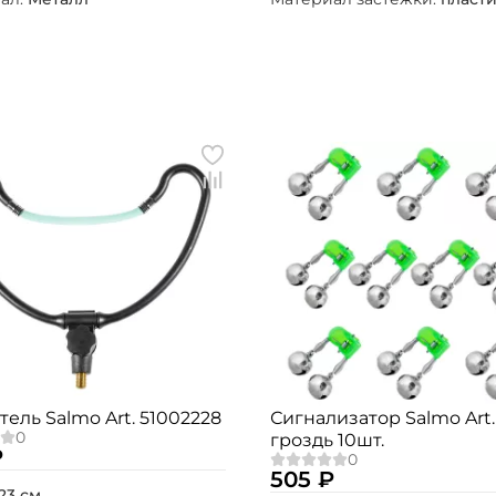
Номер телефона: *
Придумайте пароль: *
Повторите пароль: *
Заполняя данную форму вы соглашаетесь на
обработку
персональных данных
Создать аккаунт
У меня уже есть аккаунт
ель Salmo Art. 51002228
Сигнализатор Salmo Art.
гроздь 10шт.
₽
505 ₽
23 см.