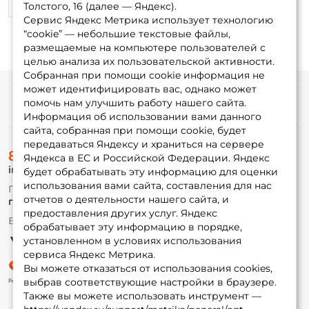
0
0
Толстого, 16 (далее — Яндекс).
Сервис Яндекс Метрика использует технологию
“cookie” — небольшие текстовые файлы,
размещаемые на компьютере пользователей с
целью анализа их пользовательской активности.
Собранная при помощи cookie информация не
может идентифицировать вас, однако может
помочь нам улучшить работу нашего сайта.
Информация
Информация об использовании вами данного
сайта, собранная при помощи cookie, будет
передаваться Яндексу и храниться на сервере
О магазине
8 (495) 532-77-88
Доставка
Яндекса в ЕС и Российской Федерации. Яндекс
info@foxfishing.ru
Оплата
будет обрабатывать эту информацию для оценки
Fox-bonus
использования вами сайта, составления для нас
По вопросам с заказом
Гуру
отчетов о деятельности нашего сайта, и
г. Москва,
ул. Плеханова д.7
предоставления других услуг. Яндекс
Ежедневно 10:00 до 20:00
обрабатывает эту информацию в порядке,
Партнерская программа
установленном в условиях использования
сервиса Яндекс Метрика.
Вы можете отказаться от использования cookies,
выбрав соответствующие настройки в браузере.
Также вы можете использовать инструмент —