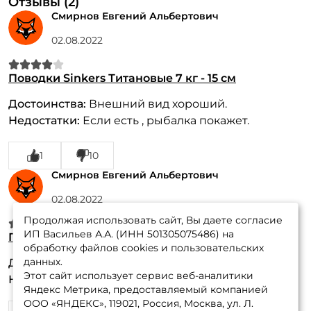
Отзывы (2)
Смирнов Евгений Альбертович
02.08.2022
Поводки Sinkers Титановые 7 кг - 15 см
Достоинства:
Внешний вид хороший.
Недостатки:
Если есть , рыбалка покажет.
1
10
Смирнов Евгений Альбертович
02.08.2022
Продолжая использовать сайт, Вы даете согласие
ИП Васильев А.А. (ИНН 501305075486) на
Поводки Sinkers Титановые 5 кг - 15 см
обработку файлов cookies и пользовательских
данных.
Достоинства:
Внешний вид хороший.
Этот сайт использует сервис веб-аналитики
Недостатки:
Если есть, рыбалка покажет.
Яндекс Метрика, предоставляемый компанией
ООО «ЯНДЕКС», 119021, Россия, Москва, ул. Л.