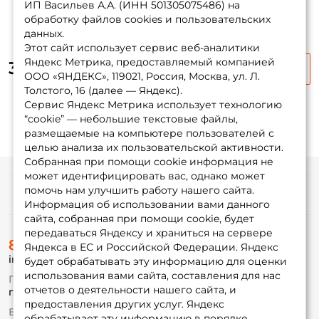
ИП Васильев А.А. (ИНН 501305075486) на
ФИО: *
обработку файлов cookies и пользовательских
данных.
Этот сайт использует сервис веб-аналитики
Email: *
Яндекс Метрика, предоставляемый компанией
3 755 ₽
4 690 ₽
-20%
ООО «ЯНДЕКС», 119021, Россия, Москва, ул. Л.
Толстого, 16 (далее — Яндекс).
Номер телефона: *
Сервис Яндекс Метрика использует технологию
“cookie” — небольшие текстовые файлы,
размещаемые на компьютере пользователей с
Придумайте пароль: *
целью анализа их пользовательской активности.
Собранная при помощи cookie информация не
может идентифицировать вас, однако может
Повторите пароль: *
помочь нам улучшить работу нашего сайта.
Информация
Информация об использовании вами данного
Заполняя данную форму вы соглашаетесь на обработку
сайта, собранная при помощи cookie, будет
персональных данных
передаваться Яндексу и храниться на сервере
О магазине
8 (495) 532-77-88
Доставка
Яндекса в ЕС и Российской Федерации. Яндекс
Создать аккаунт
info@foxfishing.ru
Оплата
будет обрабатывать эту информацию для оценки
Fox-bonus
использования вами сайта, составления для нас
По вопросам с заказом
Гуру
отчетов о деятельности нашего сайта, и
г. Москва,
ул. Плеханова д.7
предоставления других услуг. Яндекс
У меня уже есть аккаунт
Ежедневно 10:00 до 20:00
обрабатывает эту информацию в порядке,