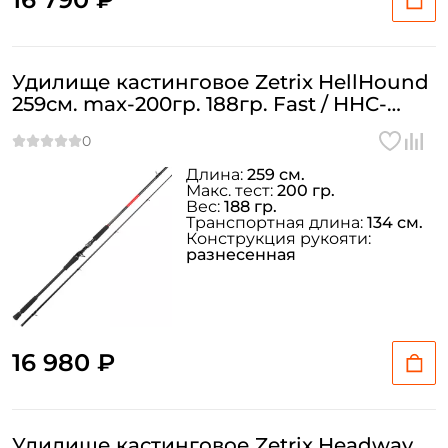
Удилище кастинговое Zetrix HellHound
259см. max-200гр. 188гр. Fast / HHC-
862SBE
Длина:
259 см.
Макс. тест:
200 гр.
Вес:
188 гр.
Транспортная длина:
134 см.
Конструкция рукояти:
разнесенная
16 980 ₽
Удилище кастинговое Zetrix Headway