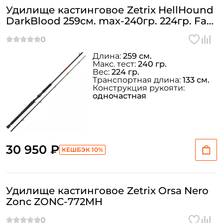
Удилище кастинговое Zetrix HellHound
DarkBlood 259см. max-240гр. 224гр. Fast
/ HHDC-862BPT
Длина:
259 см.
Макс. тест:
240 гр.
Вес:
224 гр.
Транспортная длина:
133 см.
Конструкция рукояти:
одночастная
30 950 ₽
КЕШБЭК 10%
Удилище кастинговое Zetrix Orsa Nero
Zonc ZONC-772MH