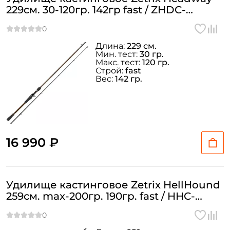
229см. 30-120гр. 142гр fast / ZHDC-
762XXH
Длина:
229 см.
Мин. тест:
30 гр.
Макс. тест:
120 гр.
Строй:
fast
Вес:
142 гр.
16 990 ₽
Удилище кастинговое Zetrix HellHound
259см. max-200гр. 190гр. fast / HHC-
862SBESG