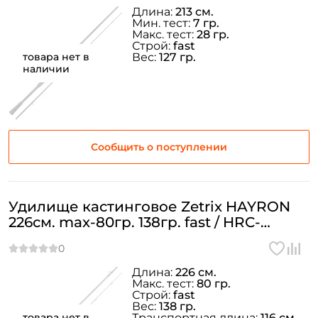
Длина:
213 см.
Мин. тест:
7 гр.
Макс. тест:
28 гр.
Строй:
fast
товара нет в
Вес:
127 гр.
наличии
Сообщить о поступлении
Удилище кастинговое Zetrix HAYRON
226см. max-80гр. 138гр. fast / HRC-
742HHLSE
Длина:
226 см.
Макс. тест:
80 гр.
Строй:
fast
Вес:
138 гр.
товара нет в
Транспортная длина:
116 см.