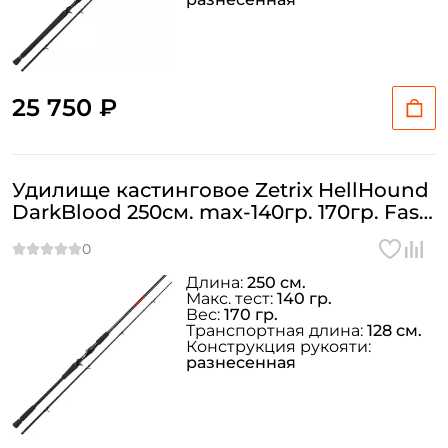
25 750 ₽
Удилище кастинговое Zetrix HellHound
DarkBlood 250см. max-140гр. 170гр. Fast
/ HHDC-822SBE
Длина:
250 см.
Макс. тест:
140 гр.
Вес:
170 гр.
Транспортная длина:
128 см.
Конструкция рукояти:
разнесенная