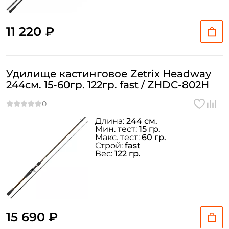
11 220 ₽
Удилище кастинговое Zetrix Headway
244см. 15-60гр. 122гр. fast / ZHDC-802H
Длина:
244 см.
Мин. тест:
15 гр.
Макс. тест:
60 гр.
Строй:
fast
Вес:
122 гр.
15 690 ₽