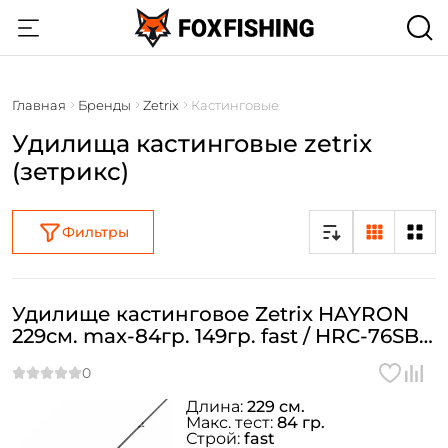
Главная
Бренды
Zetrix
Кастинговые
Удилища кастинговые zetrix
(зетрикс)
Фильтры
Удилище кастинговое Zetrix HAYRON
229см. max-84гр. 149гр. fast / HRC-76SBE
2nd Gen
Длина:
229 см.
Макс. тест:
84 гр.
Строй:
fast