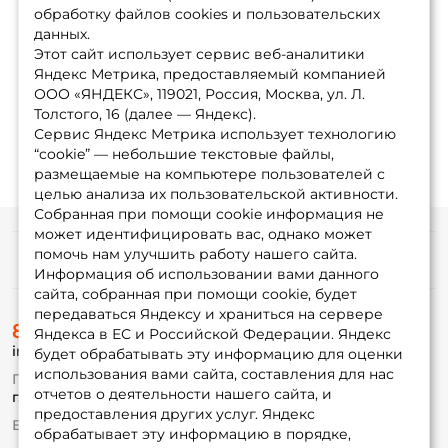
обработку файлов cookies и пользовательских
данных.
Этот сайт использует сервис веб-аналитики
Яндекс Метрика, предоставляемый компанией
ООО «ЯНДЕКС», 119021, Россия, Москва, ул. Л.
Толстого, 16 (далее — Яндекс).
Сервис Яндекс Метрика использует технологию
“cookie” — небольшие текстовые файлы,
размещаемые на компьютере пользователей с
целью анализа их пользовательской активности.
Собранная при помощи cookie информация не
может идентифицировать вас, однако может
помочь нам улучшить работу нашего сайта.
Информация
Информация об использовании вами данного
сайта, собранная при помощи cookie, будет
передаваться Яндексу и храниться на сервере
О магазине
8 (495) 532-77-88
Доставка
Яндекса в ЕС и Российской Федерации. Яндекс
info@foxfishing.ru
Оплата
будет обрабатывать эту информацию для оценки
Fox-bonus
использования вами сайта, составления для нас
По вопросам с заказом
Гуру
отчетов о деятельности нашего сайта, и
г. Москва,
ул. Плеханова д.7
предоставления других услуг. Яндекс
Ежедневно 10:00 до 20:00
обрабатывает эту информацию в порядке,
Партнерская программа