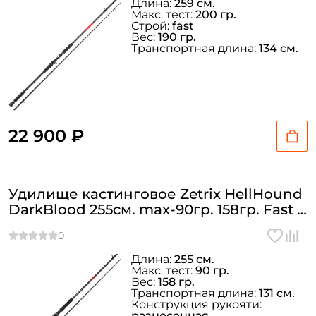
Длина:
259 см.
Макс. тест:
200 гр.
Строй:
fast
Вес:
190 гр.
Транспортная длина:
134 см.
22 900 ₽
Удилище кастинговое Zetrix HellHound
DarkBlood 255см. max-90гр. 158гр. Fast /
HHDC-842XH
Длина:
255 см.
Макс. тест:
90 гр.
Вес:
158 гр.
Транспортная длина:
131 см.
Конструкция рукояти:
разнесенная