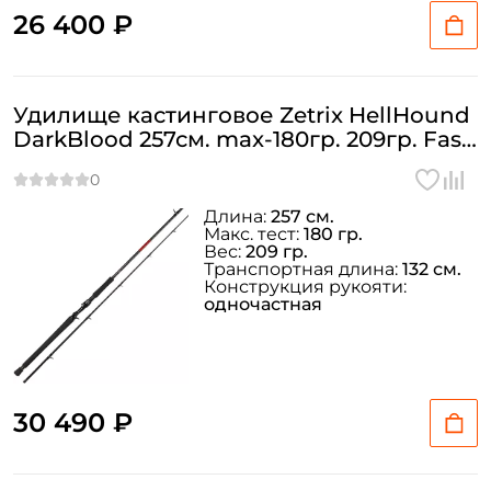
26 400 ₽
Удилище кастинговое Zetrix HellHound
DarkBlood 257см. max-180гр. 209гр. Fast
/ HHDC-852BPT
Длина:
257 см.
Макс. тест:
180 гр.
Вес:
209 гр.
Транспортная длина:
132 см.
Конструкция рукояти:
одночастная
30 490 ₽