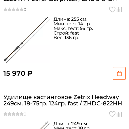
Длина:
255 см.
Мин. тест:
14 гр.
Макс. тест:
56 гр.
Строй:
fast
Вес:
136 гр.
15 970 ₽
Удилище кастинговое Zetrix Headway
249см. 18-75гр. 124гр. fast / ZHDC-822HH
Длина:
249 см.
Мин. тест:
18 гр.