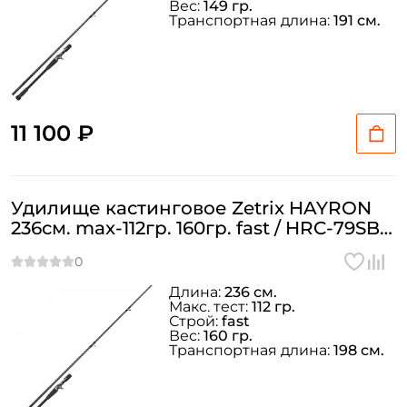
Вес:
149 гр.
Транспортная длина:
191 см.
11 100 ₽
Удилище кастинговое Zetrix HAYRON
236см. max-112гр. 160гр. fast / HRC-79SBE
2nd Gen
Длина:
236 см.
Макс. тест:
112 гр.
Строй:
fast
Вес:
160 гр.
Транспортная длина:
198 см.