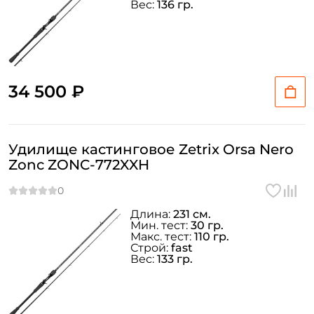
Вес:
136 гр.
ФИО: *
Email: *
34 500 ₽
Номер телефона: *
Придумайте пароль: *
Удилище кастинговое Zetrix Orsa Nero
Zonc ZONC-772XXH
Повторите пароль: *
Заполняя данную форму вы соглашаетесь на обработку
Длина:
231 см.
персональных данных
Мин. тест:
30 гр.
Макс. тест:
110 гр.
Создать аккаунт
Строй:
fast
Вес:
133 гр.
У меня уже есть аккаунт