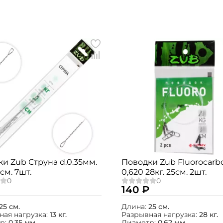
Создать аккаунт
и Zub Струна d.0.35мм.
Поводки Zub Fluorocarb
5см. 7шт.
0,620 28кг. 25см. 2шт.
ФИО: *
140 ₽
Email: *
25 см.
Длина:
25 см.
ная нагрузка:
13 кг.
Разрывная нагрузка:
28 кг.
р:
0.35 мм.
Диаметр:
0.62 мм.