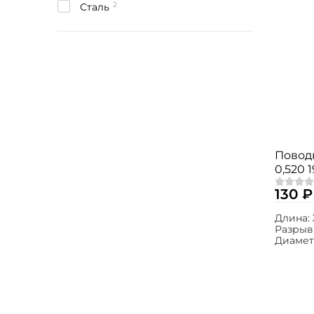
2
Сталь
Поводк
0,520 1
130 ₽
Длина:
Разрыв
Диамет