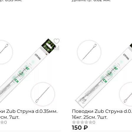
Номер телефона: *
Придумайте пароль: *
Повторите пароль: *
Заполняя данную форму вы соглашаетесь на
обработку
персональных данных
Создать аккаунт
У меня уже есть аккаунт
и Zub Струна d.0.35мм.
Поводки Zub Струна d.0
0см. 7шт.
16кг. 25см. 7шт.
150 ₽