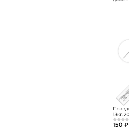
Поводк
13кг. 2
150 ₽