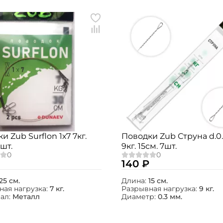
и Zub Surflon 1х7 7кг.
Поводки Zub Струна d.0
2шт.
9кг. 15см. 7шт.
140 ₽
25 см.
Длина:
15 см.
ная нагрузка:
7 кг.
Разрывная нагрузка:
9 кг.
ал:
Металл
Диаметр:
0.3 мм.