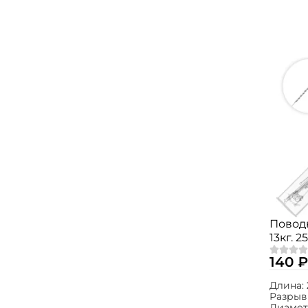
Поводк
13кг. 2
140 ₽
Длина:
Разрыв
Диамет