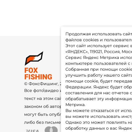
Продолжая использовать сайт,
файлов cookies и пользовател
Этот сайт использует сервис
«ЯНДЕКС», 119021, Россия, Москв
Сервис Яндекс Метрика испол
О 
компьютере пользователей с 
До
Оп
Собранная при помощи cooki
Fo
улучшить работу нашего сайт
Гу
Ко
помощи cookie, будет передав
© ФоксФишинг, 2009-2026
По
Федерации. Яндекс будет обр
Все фото\видео изображения и
составления для нас отчетов 
текст на этом сайте защищены
обрабатывает эту информацию
Метрика.
законом об авторском праве и не
Вы можете отказаться от испо
могут быть опубликованы ещё где-
вы можете использовать инстру
либо без письменного разрешения.
Однако это может повлиять на
обработку данных о вас Яндек