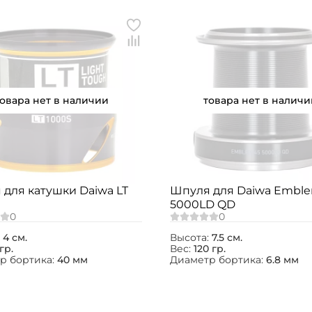
обработку
персональных данных
Создать аккаунт
У меня уже есть аккаунт
товара нет в наличии
товара нет в наличи
для катушки Daiwa LT
Шпуля для Daiwa Embl
5000LD QD
:
4 см.
Высота:
7.5 см.
гр.
Вес:
120 гр.
р бортика:
40 мм
Диаметр бортика:
6.8 мм