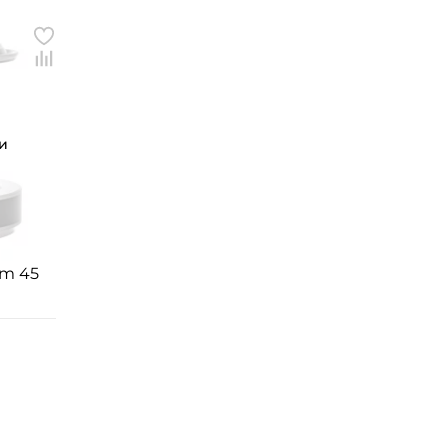
и
em 45