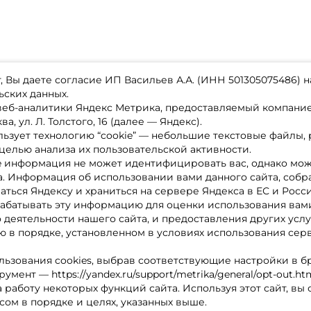
 Вы даете согласие ИП Васильев А.А. (ИНН 501305075486) н
ьских данных.
 веб-аналитики Яндекс Метрика, предоставляемый компан
а, ул. Л. Толстого, 16 (далее — Яндекс).
ьзует технологию “cookie” — небольшие текстовые файлы,
магазине
Каталог товаров
целью анализа их пользовательской активности.
ставка
Акции
лата
Новинки
e информация не может идентифицировать вас, однако мож
x-bonus
Бренды
а. Информация об использовании вами данного сайта, собр
ру
Партнерская программа
нтакты
аться Яндексу и храниться на сервере Яндекса в ЕС и Росс
литика обработки ПД
абатывать эту информацию для оценки использования вами
о деятельности нашего сайта, и предоставления других услу
 в порядке, установленном в условиях использования сер
льзования cookies, выбрав соответствующие настройки в б
мент — https://yandex.ru/support/metrika/general/opt-out.ht
 работу некоторых функций сайта. Используя этот сайт, вы
сом в порядке и целях, указанных выше.