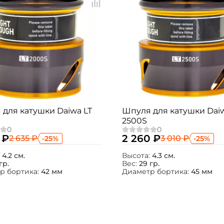
Создать аккаунт
ФИО: *
Email: *
для катушки Daiwa LT
Шпуля для катушки Daiw
2500S
Номер телефона: *
 ₽
2 260 ₽
2 635 ₽
3 010 ₽
-25%
-25%
:
4.2 см.
Высота:
4.3 см.
гр.
Вес:
29 гр.
Придумайте пароль: *
р бортика:
42 мм
Диаметр бортика:
45 мм
Повторите пароль: *
Заполняя данную форму вы соглашаетесь на