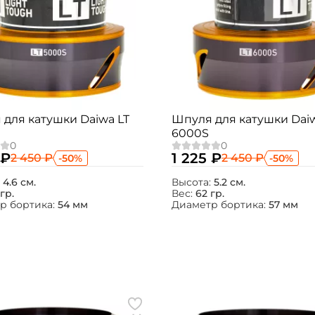
для катушки Daiwa LT
Шпуля для катушки Daiw
6000S
 ₽
1 225 ₽
2 450 ₽
2 450 ₽
-50%
-50%
:
4.6 см.
Высота:
5.2 см.
гр.
Вес:
62 гр.
р бортика:
54 мм
Диаметр бортика:
57 мм