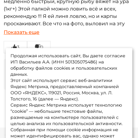
медленно быстрый, крупную рыбу вяжет на ура
(1кг+) Этой палкой можно ловить всё и всех,
рекомендую !!! Я ей линя ловлю, но и карпы
проскакивают. Все что на фото, выловил на эту
палку. Думаю прикупить еще и 5 метровую.
Показать еще
Достоинства:
Палка огонь
Недостатки:
Нет
3
0
Продолжая использовать сайт, Вы даете согласие
ИП Васильев А.А. (ИНН 501305075486) на
обработку файлов cookies и пользовательских
данных.
Этот сайт использует сервис веб-аналитики
Яндекс Метрика, предоставляемый компанией
ООО «ЯНДЕКС», 119021, Россия, Москва, ул. Л.
Толстого, 16 (далее — Яндекс).
Сервис Яндекс Метрика использует технологию
“cookie” — небольшие текстовые файлы,
размещаемые на компьютере пользователей с
целью анализа их пользовательской активности.
Собранная при помощи cookie информация не
может идентифицировать вас, однако может