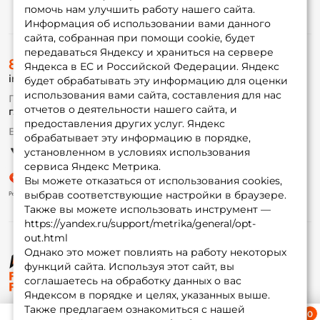
помочь нам улучшить работу нашего сайта.
Информация
Информация об использовании вами данного
сайта, собранная при помощи cookie, будет
передаваться Яндексу и храниться на сервере
О магазине
8 (495) 532-77-88
Доставка
Яндекса в ЕС и Российской Федерации. Яндекс
info@foxfishing.ru
Оплата
будет обрабатывать эту информацию для оценки
Fox-bonus
использования вами сайта, составления для нас
По вопросам с заказом
Гуру
отчетов о деятельности нашего сайта, и
г. Москва,
ул. Плеханова д.7
предоставления других услуг. Яндекс
Ежедневно 10:00 до 20:00
обрабатывает эту информацию в порядке,
Партнерская программа
установленном в условиях использования
сервиса Яндекс Метрика.
Вы можете отказаться от использования cookies,
выбрав соответствующие настройки в браузере.
Также вы можете использовать инструмент —
https://yandex.ru/support/metrika/general/opt-
out.html
Однако это может повлиять на работу некоторых
функций сайта. Используя этот сайт, вы
© ФоксФишинг, 2009-2026
соглашаетесь на обработку данных о вас
Яндексом в порядке и целях, указанных выше.
Также предлагаем ознакомиться с нашей
Ближайшая доставка