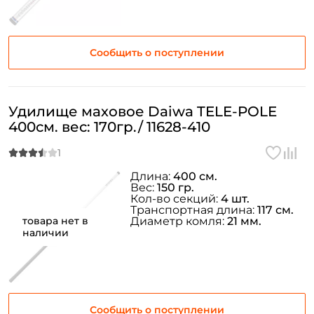
Создать аккаунт
Сообщить о поступлении
ФИО: *
Удилище маховое Daiwa TELE-POLE
400см. вес: 170гр./ 11628-410
Email: *
Номер телефона: *
Длина:
400 см.
Вес:
150 гр.
Кол-во секций:
4 шт.
Транспортная длина:
117 см.
Придумайте пароль: *
товара нет в
Диаметр комля:
21 мм.
наличии
Повторите пароль: *
Заполняя данную форму вы соглашаетесь на обработку
персональных данных
Сообщить о поступлении