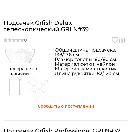
Номер телефона: *
Подсачек Grfish Delux
Придумайте пароль: *
телескопический GRLN#39
Повторите пароль: *
Общая длина подсачека:
Заполняя данную форму вы соглашаетесь на обработку
138/176 см.
Размер головы:
60/60 см.
персональных данных
Материал сетки:
нейлон
товара нет в
Материал замка:
пластик
Создать аккаунт
Длина рукоятки:
82/120 см.
наличии
У меня уже есть аккаунт
Сообщить о поступлении
Подсачек Grfish Professional GRLN#37