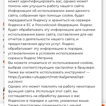
может идентифицировать вас, однако может
помочь нам улучшить работу нашего сайта.
Информация
Информация об использовании вами данного
сайта, собранная при помощи cookie, будет
передаваться Яндексу и храниться на сервере
О магазине
8 (495) 532-77-88
Доставка
Яндекса в ЕС и Российской Федерации. Яндекс
info@foxfishing.ru
Оплата
будет обрабатывать эту информацию для оценки
Fox-bonus
использования вами сайта, составления для нас
По вопросам с заказом
Гуру
отчетов о деятельности нашего сайта, и
г. Москва,
ул. Плеханова д.7
предоставления других услуг. Яндекс
Ежедневно 10:00 до 20:00
обрабатывает эту информацию в порядке,
Партнерская программа
установленном в условиях использования
сервиса Яндекс Метрика.
Вы можете отказаться от использования cookies,
выбрав соответствующие настройки в браузере.
Также вы можете использовать инструмент —
https://yandex.ru/support/metrika/general/opt-
out.html
Однако это может повлиять на работу некоторых
функций сайта. Используя этот сайт, вы
© ФоксФишинг, 2009-2026
соглашаетесь на обработку данных о вас
Яндексом в порядке и целях, указанных выше.
Также предлагаем ознакомиться с нашей