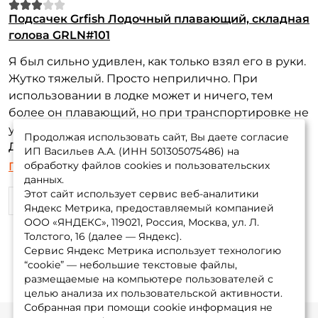
Подсачек Grfish Лодочный плавающий, складная
голова GRLN#101
Я был сильно удивлен, как только взял его в руки.
Жутко тяжелый. Просто неприлично. При
использовании в лодке может и ничего, тем
более он плавающий, но при транспортировке не
удобно.
Продолжая использовать сайт, Вы даете согласие
Достоинства:
Метал. ручка. Складывается. Удобно
ИП Васильев А.А. (ИНН 501305075486) на
при транспортировке.
обработку файлов cookies и пользовательских
Показать еще
данных.
Недостатки:
ОЧЕНЬ тяжелый.
Этот сайт использует сервис веб-аналитики
1
0
Яндекс Метрика, предоставляемый компанией
ООО «ЯНДЕКС», 119021, Россия, Москва, ул. Л.
Толстого, 16 (далее — Яндекс).
Сервис Яндекс Метрика использует технологию
“cookie” — небольшие текстовые файлы,
размещаемые на компьютере пользователей с
целью анализа их пользовательской активности.
Собранная при помощи cookie информация не