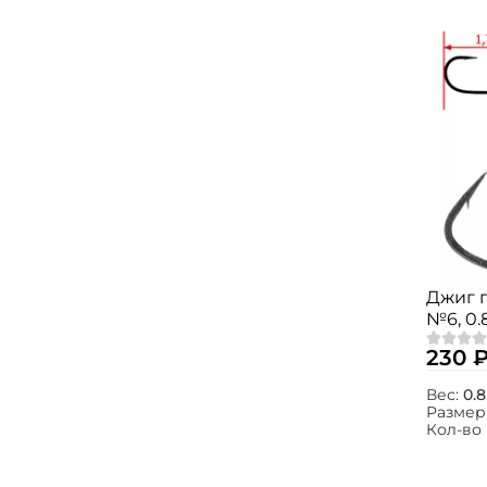
Джиг г
№6, 0.
230 
Вес:
0.8
Размер
Кол-во 