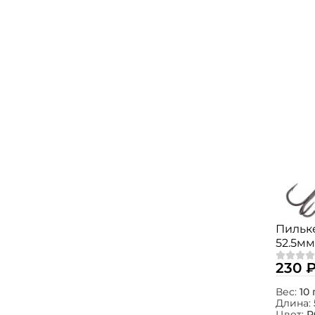
Пильке
52.5мм
230 
Вес:
10 
Длина:
Цвет:
P