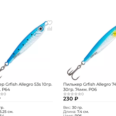
Создать аккаунт
р Grfish Allegro 53s 10гр.
Пилькер Grfish Allegro 7
. P64
30гр. 74мм. P06
ФИО: *
₽
230 ₽
Email: *
гр.
Вес:
30 гр.
5.25 см.
Длина:
7.4 см.
64
Цвет:
P06