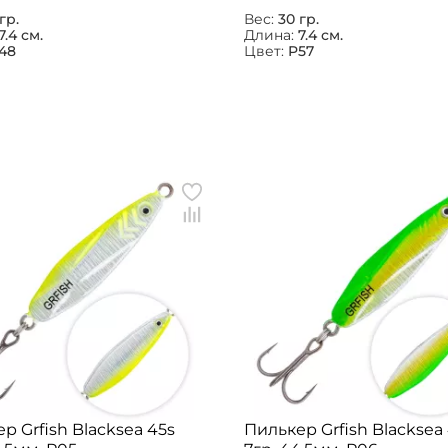
гр.
Вес:
30 гр.
7.4 см.
Длина:
7.4 см.
48
Цвет:
P57
р Grfish Blacksea 45s
Пилькер Grfish Blacksea