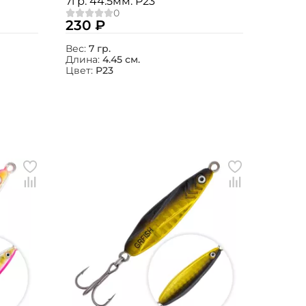
7гр. 44.5мм. P23
230 ₽
Вес:
7 гр.
Длина:
4.45 см.
Цвет:
P23