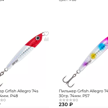
Номер телефона: *
Придумайте пароль: *
Повторите пароль: *
Заполняя данную форму вы соглашаетесь на
обработку
персональных данных
Создать аккаунт
У меня уже есть аккаунт
р Grfish Allegro 74s
Пилькер Grfish Allegro 7
74мм. P48
30гр. 74мм. P57
₽
230 ₽