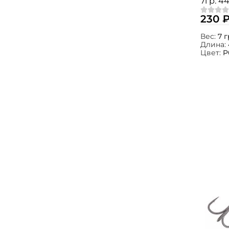
7гр. 4
230 
Вес:
7 г
Длина:
Цвет:
P