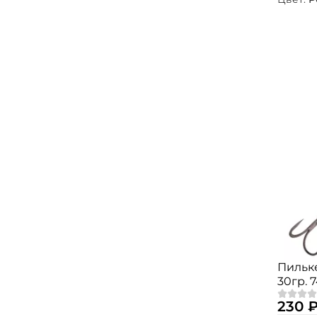
Пильке
30гр. 
230 