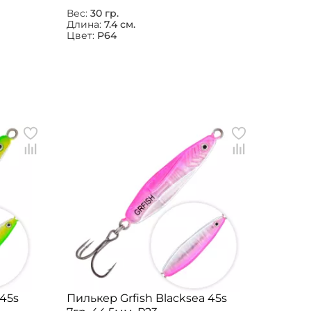
Вес:
30 гр.
Длина:
7.4 см.
Цвет:
P64
 45s
Пилькер Grfish Blacksea 45s