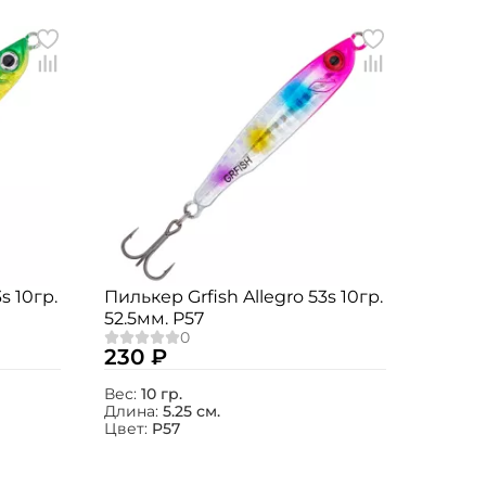
s 10гр.
Пилькер Grfish Allegro 53s 10гр.
52.5мм. P57
230 ₽
Вес:
10 гр.
Длина:
5.25 см.
Цвет:
P57