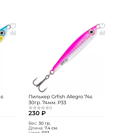
4s
Пилькер Grfish Allegro 74s
30гр. 74мм. P33
230 ₽
Вес:
30 гр.
Длина:
7.4 см.
Цвет:
P33