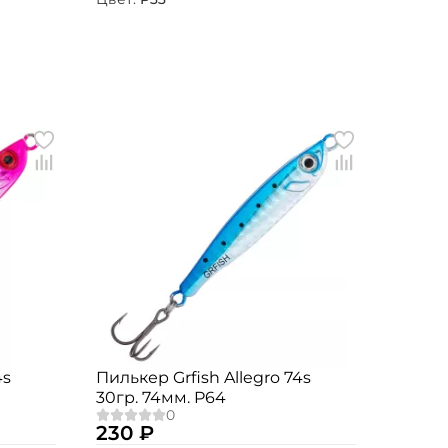
4s
Пилькер Grfish Allegro 74s
30гр. 74мм. P64
230 ₽