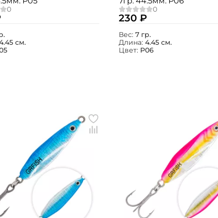
4.5мм. P05
7гр. 44.5мм. P06
₽
230 ₽
р.
Вес:
7 гр.
4.45 см.
Длина:
4.45 см.
05
Цвет:
P06