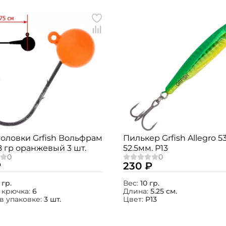
оловки Grfish Вольфрам
Пилькер Grfish Allegro 53
8 гр оранжевый 3 шт.
52.5мм. P13
₽
230 ₽
 гр.
Вес:
10 гр.
 крючка:
6
Длина:
5.25 см.
в упаковке:
3 шт.
Цвет:
P13