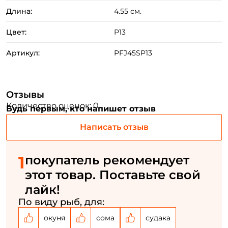
Длина:
4.55 см.
Цвет:
P13
Артикул:
PFJ45SP13
Отзывы
Количество оценок: 0
Будь первым, кто напишет отзыв
Написать отзыв
Создать аккаунт
1
покупатель рекомендует
этот товар. Поставьте свой
лайк!
ФИО: *
По виду рыб, для:
окуня
сома
судака
Email: *