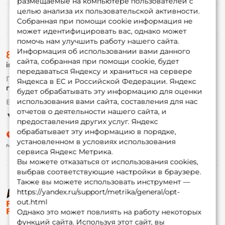
размещаемые на компьютере пользователей с
целью анализа их пользовательской активности.
Информация
Собранная при помощи cookie информация не
может идентифицировать вас, однако может
помочь нам улучшить работу нашего сайта.
О магазине
Информация об использовании вами данного
8 (495) 532-77-88
Доставка
сайта, собранная при помощи cookie, будет
info@foxfishing.ru
Оплата
передаваться Яндексу и храниться на сервере
Fox-bonus
По вопросам с заказом
Яндекса в ЕС и Российской Федерации. Яндекс
Гуру
г. Москва,
ул. Плеханова д.7
будет обрабатывать эту информацию для оценки
использования вами сайта, составления для нас
Ежедневно 10:00 до 20:00
Партнерская программа
отчетов о деятельности нашего сайта, и
предоставления других услуг. Яндекс
обрабатывает эту информацию в порядке,
установленном в условиях использования
сервиса Яндекс Метрика.
Вы можете отказаться от использования cookies,
выбрав соответствующие настройки в браузере.
Также вы можете использовать инструмент —
https://yandex.ru/support/metrika/general/opt-
© ФоксФишинг, 2009-2026
out.html
Однако это может повлиять на работу некоторых
функций сайта. Используя этот сайт, вы