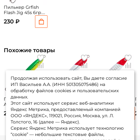
Пилькер Grfish
Flash Jig 45s 6гр.
45.5мм. P13
230 ₽
Похожие товары
Продолжая использовать сайт, Вы даете согласие
ИП Васильев А.А. (ИНН 501305075486) на
обработку файлов cookies и пользовательских
данных.
Пилькер Grfish
Пилькер Grfish
Пилькер Grfish
Пи
Этот сайт использует сервис веб-аналитики
Allegro 53s 10гр.
Allegro 53s 10гр.
Blacksea 45s 7гр.
Bl
Яндекс Метрика, предоставляемый компанией
52.5мм. P13
52.5мм. P48
44.5мм. P48
44
230 ₽
240 ₽
240 ₽
2
ООО «ЯНДЕКС», 119021, Россия, Москва, ул. Л.
Толстого, 16 (далее — Яндекс).
Сервис Яндекс Метрика использует технологию
“cookie” — небольшие текстовые файлы,