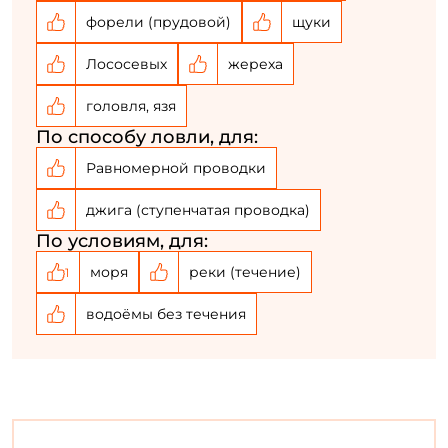
форели (прудовой)
щуки
Номер телефона: *
Лососевых
жереха
головля, язя
Придумайте пароль: *
По способу ловли, для:
Равномерной проводки
Повторите пароль: *
джига (ступенчатая проводка)
Заполняя данную форму вы соглашаетесь на обработку
персональных данных
По условиям, для:
Создать аккаунт
моря
реки (течение)
1
водоёмы без течения
У меня уже есть аккаунт