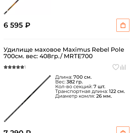
Создать аккаунт
6 595 ₽
ФИО: *
Удилище маховое Maximus Rebel Pole
700см. вес: 408гр./ MRTE700
Email: *
Номер телефона: *
Длина:
700 см.
Вес:
382 гр.
Кол-во секций:
7 шт.
Транспортная длина:
122 см.
Придумайте пароль: *
Диаметр комля:
26 мм.
Повторите пароль: *
Заполняя данную форму вы соглашаетесь на обработку
персональных данных
7 290 ₽