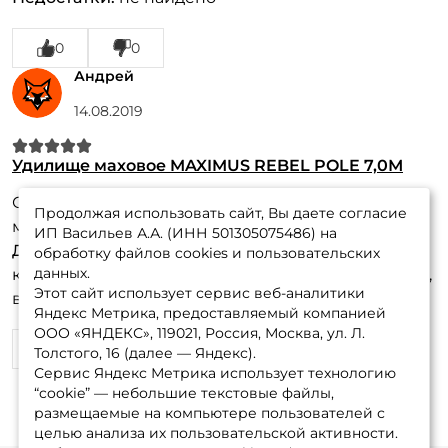
0
0
Андрей
14.08.2019
Удилище маховое MAXIMUS REBEL POLE 7,0М
Около месяца. Пользовался спином Максимус,
Продолжая использовать сайт, Вы даете согласие
мах оправдал ожидания.
ИП Васильев А.А. (ИНН 501305075486) на
Достоинства:
Отличная палка. Опробовал на
обработку файлов cookies и пользовательских
данных.
карпе. Отлично отработала. Относительно лёгкая,
Этот сайт использует сервис веб-аналитики
выважевать рыбу за 2кг одно удовольствие.
Яндекс Метрика, предоставляемый компанией
ООО «ЯНДЕКС», 119021, Россия, Москва, ул. Л.
7
90
Толстого, 16 (далее — Яндекс).
Сервис Яндекс Метрика использует технологию
“cookie” — небольшие текстовые файлы,
размещаемые на компьютере пользователей с
целью анализа их пользовательской активности.