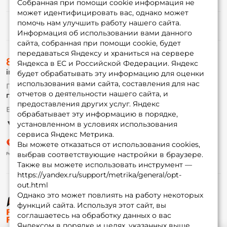
Собранная при помощи cookie информация не
может идентифицировать вас, однако может
помочь нам улучшить работу нашего сайта.
Информация
Информация об использовании вами данного
сайта, собранная при помощи cookie, будет
передаваться Яндексу и храниться на сервере
О магазине
8 (495) 532-77-88
Доставка
Яндекса в ЕС и Российской Федерации. Яндекс
info@foxfishing.ru
Оплата
будет обрабатывать эту информацию для оценки
Fox-bonus
использования вами сайта, составления для нас
По вопросам с заказом
Гуру
отчетов о деятельности нашего сайта, и
г. Москва,
ул. Плеханова д.7
предоставления других услуг. Яндекс
Ежедневно 10:00 до 20:00
обрабатывает эту информацию в порядке,
Партнерская программа
установленном в условиях использования
сервиса Яндекс Метрика.
Вы можете отказаться от использования cookies,
выбрав соответствующие настройки в браузере.
Также вы можете использовать инструмент —
https://yandex.ru/support/metrika/general/opt-
out.html
Однако это может повлиять на работу некоторых
функций сайта. Используя этот сайт, вы
© ФоксФишинг, 2009-2026
соглашаетесь на обработку данных о вас
Яндексом в порядке и целях, указанных выше.