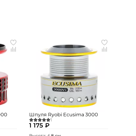
000
Шпуля Ryobi Ecusima 3000
1 175 ₽
Высота:
4,8 см.