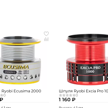
Номер телефона: *
Придумайте пароль: *
Повторите пароль: *
Заполняя данную форму вы соглашаетесь на
обработку
персональных данных
Создать аккаунт
У меня уже есть аккаунт
 Ryobi Ecusima 2000
Шпуля Ryobi Excia Pro 1
 ₽
1 160 ₽
:
4,1 см.
Высота:
4,1 см.