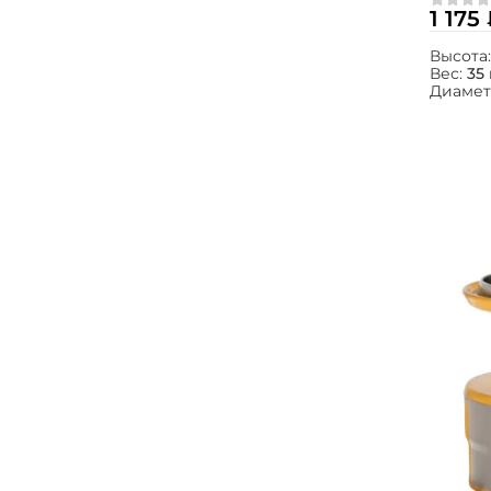
1 175
Высота
Вес:
35 
Диамет