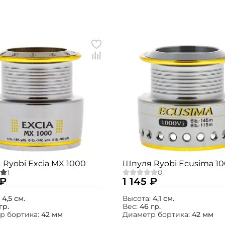
Создать аккаунт
Ryobi Excia MX 1000
Шпуля Ryobi Ecusima 1
ФИО: *
 ₽
1 145 ₽
:
4,5 см.
Высота:
4,1 см.
гр.
Вес:
46 гр.
Email: *
р бортика:
42 мм
Диаметр бортика:
42 мм