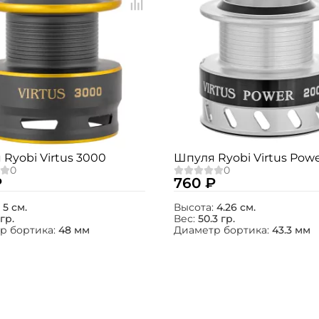
Ryobi Virtus 3000
Шпуля Ryobi Virtus Pow
₽
760 ₽
:
5 см.
Высота:
4.26 см.
гр.
Вес:
50.3 гр.
р бортика:
48 мм
Диаметр бортика:
43.3 мм