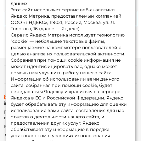
данных.
Этот сайт использует сервис веб-аналитики
Яндекс Метрика, предоставляемый компанией
Сообщить о поступлении
ООО «ЯНДЕКС», 119021, Россия, Москва, ул. Л.
Толстого, 16 (далее — Яндекс).
Сервис Яндекс Метрика использует технологию
“cookie” — небольшие текстовые файлы,
размещаемые на компьютере пользователей с
целью анализа их пользовательской активности.
Собранная при помощи cookie информация не
может идентифицировать вас, однако может
помочь нам улучшить работу нашего сайта.
Информация
Информация об использовании вами данного
сайта, собранная при помощи cookie, будет
передаваться Яндексу и храниться на сервере
О магазине
8 (495) 532-77-88
Доставка
Яндекса в ЕС и Российской Федерации. Яндекс
info@foxfishing.ru
Оплата
будет обрабатывать эту информацию для оценки
Fox-bonus
использования вами сайта, составления для нас
По вопросам с заказом
Гуру
отчетов о деятельности нашего сайта, и
г. Москва,
ул. Плеханова д.7
предоставления других услуг. Яндекс
Ежедневно 10:00 до 20:00
обрабатывает эту информацию в порядке,
Партнерская программа
установленном в условиях использования