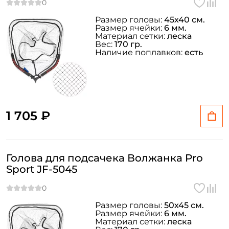
Повторите пароль: *
Размер головы:
45х40 см.
Размер ячейки:
6 мм.
Заполняя данную форму вы соглашаетесь на обработку
Материал сетки:
леска
персональных данных
Вес:
170 гр.
Наличие поплавков:
есть
Создать аккаунт
У меня уже есть аккаунт
1 705 ₽
Голова для подсачека Волжанка Pro
Sport JF-5045
Размер головы:
50х45 см.
Размер ячейки:
6 мм.
Материал сетки:
леска