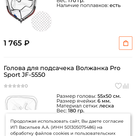
Вес:
170 гр.
Наличие поплавков:
есть
1 765 ₽
Голова для подсачека Волжанка Pro
Sport JF-5550
Размер головы:
55х50 см.
Размер ячейки:
6 мм.
Материал сетки:
леска
Вес:
180 гр.
товара нет в
Наличие поплавков:
есть
наличии
Продолжая использовать сайт, Вы даете согласие
ИП Васильев А.А. (ИНН 501305075486) на
обработку файлов cookies и пользовательских