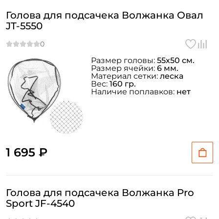
Голова для подсачека Волжанка Овал
JT-5550
Размер головы:
55х50 см.
Размер ячейки:
6 мм.
Создать аккаунт
Материал сетки:
леска
Вес:
160 гр.
Наличие поплавков:
нет
ФИО: *
Email: *
1 695 ₽
Номер телефона: *
Голова для подсачека Волжанка Pro
Придумайте пароль: *
Sport JF-4540