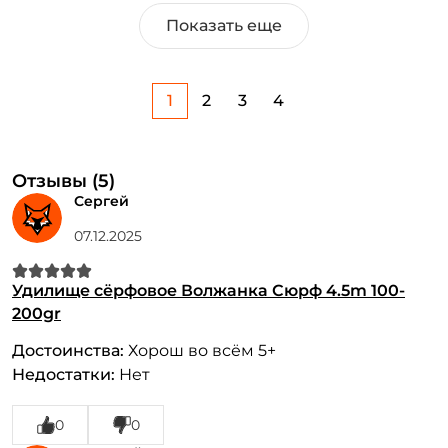
Показать еще
1
2
3
4
Отзывы (5)
Сергей
07.12.2025
Удилище сёрфовое Волжанка Сюрф 4.5m 100-
200gr
Достоинства:
Хорош во всём 5+
Недостатки:
Нет
0
0