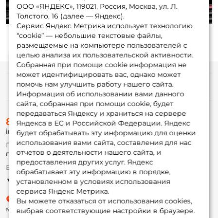
ООО «ЯНДЕКС», 119021, Россия, Москва, ул. Л.
Толстого, 16 (далее — Яндекс).
Сервис Яндекс Метрика использует технологию
“cookie” — небольшие текстовые файлы,
размещаемые на компьютере пользователей с
целью анализа их пользовательской активности.
Собранная при помощи cookie информация не
может идентифицировать вас, однако может
помочь нам улучшить работу нашего сайта.
Информация
Информация об использовании вами данного
сайта, собранная при помощи cookie, будет
передаваться Яндексу и храниться на сервере
О магазине
8 (495) 532-77-88
Доставка
Яндекса в ЕС и Российской Федерации. Яндекс
info@foxfishing.ru
Оплата
будет обрабатывать эту информацию для оценки
Fox-bonus
использования вами сайта, составления для нас
По вопросам с заказом
Гуру
отчетов о деятельности нашего сайта, и
г. Москва,
ул. Плеханова д.7
предоставления других услуг. Яндекс
Ежедневно 10:00 до 20:00
обрабатывает эту информацию в порядке,
Партнерская программа
установленном в условиях использования
сервиса Яндекс Метрика.
Вы можете отказаться от использования cookies,
выбрав соответствующие настройки в браузере.