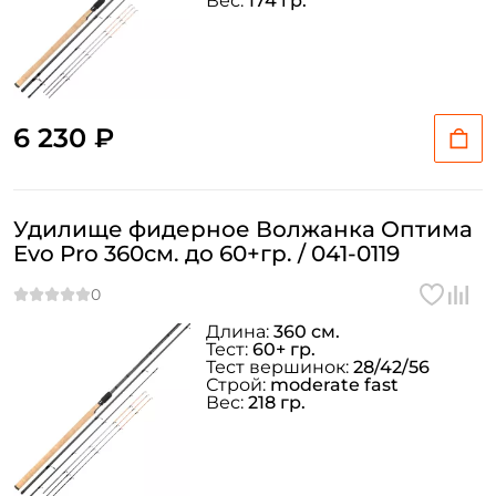
Вес:
174 гр.
6 230 ₽
Удилище фидерное Волжанка Оптима
Evo Pro 360см. до 60+гр. / 041-0119
Длина:
360 см.
Тест:
60+ гр.
Тест вершинок:
28/42/56
Строй:
moderate fast
Вес:
218 гр.