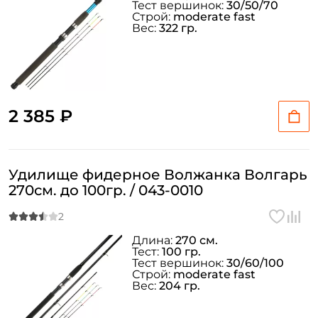
Тест вершинок:
30/50/70
Строй:
moderate fast
Вес:
322 гр.
Создать аккаунт
2 385 ₽
ФИО: *
Удилище фидерное Волжанка Волгарь
Email: *
270см. до 100гр. / 043-0010
Номер телефона: *
Длина:
270 см.
Тест:
100 гр.
Тест вершинок:
30/60/100
Придумайте пароль: *
Строй:
moderate fast
Вес:
204 гр.
Повторите пароль: *