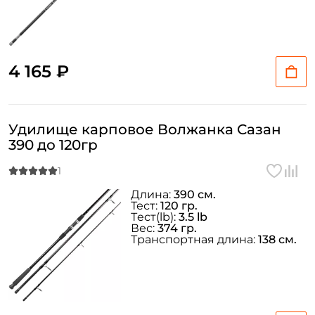
4 165 ₽
Удилище карповое Волжанка Сазан
390 до 120гр
Длина:
390 см.
Тест:
120 гр.
Тeст(lb):
3.5 lb
Вес:
374 гр.
Транспортная длина:
138 см.