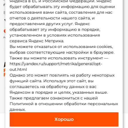
Яндекса в ЕС и Российской Федерации. Яндекс
Гуру
г. Москва,
ул. Плеханова д.7
будет обрабатывать эту информацию для оценки
использования вами сайта, составления для нас
Ежедневно 10:00 до 20:00
Партнерская программа
отчетов о деятельности нашего сайта, и
предоставления других услуг. Яндекс
обрабатывает эту информацию в порядке,
установленном в условиях использования
сервиса Яндекс Метрика.
Вы можете отказаться от использования cookies,
выбрав соответствующие настройки в браузере.
Также вы можете использовать инструмент —
https://yandex.ru/support/metrika/general/opt-
© ФоксФишинг, 2009-2026
out.html
Однако это может повлиять на работу некоторых
функций сайта. Используя этот сайт, вы
соглашаетесь на обработку данных о вас
Яндексом в порядке и целях, указанных выше.
Также предлагаем ознакомиться с нашей
Политикой в отношении обработки персональных
данных.
Хорошо
Каталог
Избранное
Корзина
Инфо
Мой Fox