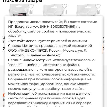
Похожие товары
Продолжая использовать сайт, Вы даете согласие
ИП Васильев А.А. (ИНН 501305075486) на
обработку файлов cookies и пользовательских
данных.
Фидерная резина
Фидерная резина
Фидерная резина
Ф
Этот сайт использует сервис веб-аналитики
Dunaev Gum Black
Dunaev Gum Clear
Dunaev Gum Clear
В
Яндекс Метрика, предоставляемый компанией
1.0mm
0.7mm
1.0mm
G
235 ₽
235 ₽
235 ₽
2
ООО «ЯНДЕКС», 119021, Россия, Москва, ул. Л.
Толстого, 16 (далее — Яндекс).
Сервис Яндекс Метрика использует технологию
“cookie” — небольшие текстовые файлы,
размещаемые на компьютере пользователей с
целью анализа их пользовательской активности.
Информация
Собранная при помощи cookie информация не
может идентифицировать вас, однако может
помочь нам улучшить работу нашего сайта.
О магазине
Информация об использовании вами данного
8 (495) 532-77-88
Доставка
сайта, собранная при помощи cookie, будет
info@foxfishing.ru
Оплата
передаваться Яндексу и храниться на сервере
Fox-bonus
По вопросам с заказом