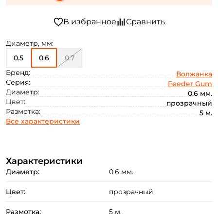
Диаметр, мм:
0.5
0.6
0.7
Бренд:
Волжанка
Серия:
Feeder Gum
Диаметр:
0.6 мм.
Цвет:
прозрачный
Размотка:
5 м.
Все характеристики
Характеристики
Диаметр:
0.6 мм.
Цвет:
прозрачный
Размотка:
5 м.
Создать аккаунт