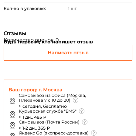
Кол-во в упаковке:
1 шт.
ФИО: *
Отзывы
Количество оценок: 0
Будь первым, кто напишет отзыв
Email: *
Написать отзыв
Номер телефона: *
Придумайте пароль: *
Ваш город: г. Москва
Самовывоз из офиса (Москва,
Повторите пароль: *
Плеханова 7 с 10 до 20)
≈ сегодня, бесплатно
Заполняя данную форму вы соглашаетесь на обработку
Курьерская служба "EMS"
персональных данных
≈ 1 дн., 485 ₽
Самовывоз (Почта России)
Создать аккаунт
≈ 1-2 дн., 365 ₽
Яндекс Go (экспресс-доставка)