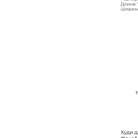
Длина:
Ширин
Худи 