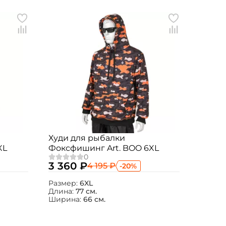
Худи для рыбалки
XL
Фоксфишинг Art. BOO 6XL
3 360 ₽
4 195 ₽
-20%
Размер:
6XL
Длина:
77 см.
Ширина:
66 см.