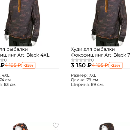
для рыбалки
Худи для рыбалки
шинг Art. Black 4XL
Фоксфишинг Art. Black 
 ₽
3 150 ₽
4 195 ₽
4 195 ₽
-25%
-25%
:
4XL
Размер:
7XL
74 см.
Длина:
79 см.
а:
63 см.
Ширина:
69 см.