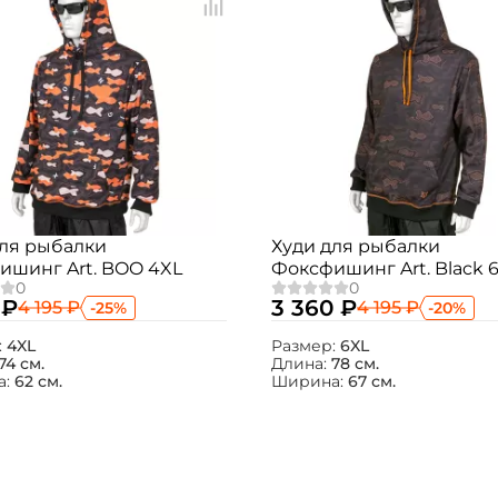
для рыбалки
Худи для рыбалки
ишинг Art. BOO 4XL
Фоксфишинг Art. Black 
 ₽
3 360 ₽
4 195 ₽
4 195 ₽
-25%
-20%
:
4XL
Размер:
6XL
74 см.
Длина:
78 см.
а:
62 см.
Ширина:
67 см.