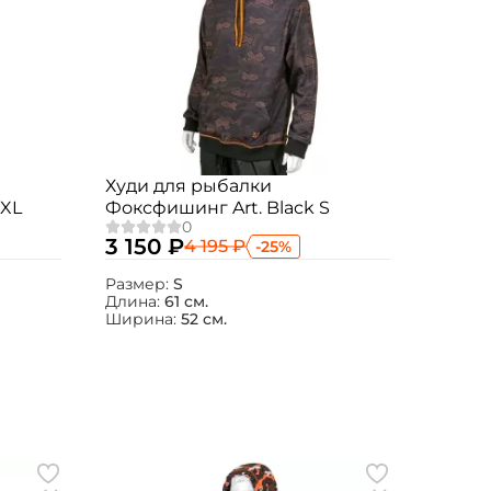
Худи для рыбалки
7XL
Фоксфишинг Art. Black S
3 150 ₽
4 195 ₽
-25%
Размер:
S
Длина:
61 см.
Ширина:
52 см.