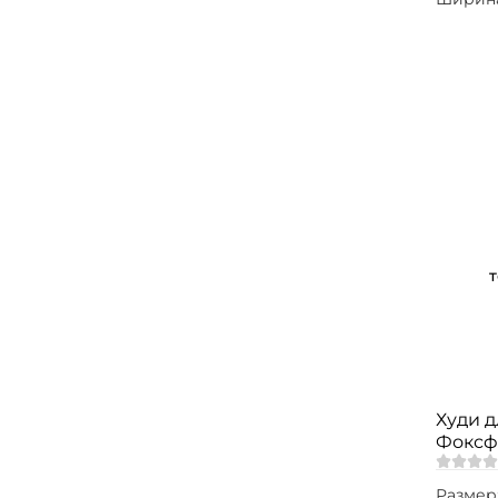
Худи 
Фоксфи
Размер