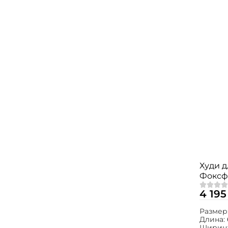
Худи 
Фоксф
4 195
Размер
Длина:
Ширин