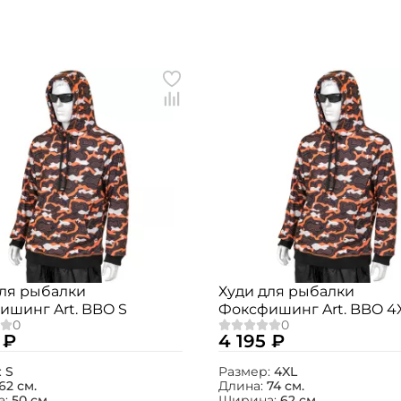
Создать аккаунт
для рыбалки
Худи для рыбалки
ишинг Art. BBO S
Фоксфишинг Art. BBO 4
ФИО: *
 ₽
4 195 ₽
Email: *
:
S
Размер:
4XL
62 см.
Длина:
74 см.
а:
50 см.
Ширина:
62 см.