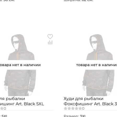
Номер телефона: *
Придумайте пароль: *
Повторите пароль: *
Заполняя данную форму вы соглашаетесь на
обработку
персональных данных
Создать аккаунт
товара нет в наличии
товара нет в наличи
У меня уже есть аккаунт
для рыбалки
Худи для рыбалки
шинг Art. Black 5XL
Фоксфишинг Art. Black 
:
5XL
Размер:
3XL