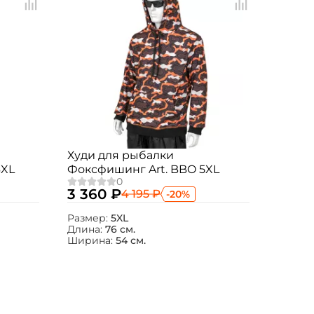
Худи для рыбалки
6XL
Фоксфишинг Art. BBO 5XL
3 360 ₽
4 195 ₽
-20%
Размер:
5XL
Длина:
76 см.
Ширина:
54 см.