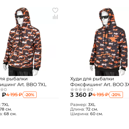
для рыбалки
Худи для рыбалки
ишинг Art. BBO 7XL
Фоксфишинг Art. BOO 3
 ₽
3 360 ₽
4 195 ₽
4 195 ₽
-20%
-20%
:
7XL
Размер:
3XL
78 см.
Длина:
72 см.
а:
68 см.
Ширина:
60 см.