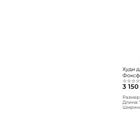
Худи 
Фоксф
3 150
Размер
Длина:
Ширин