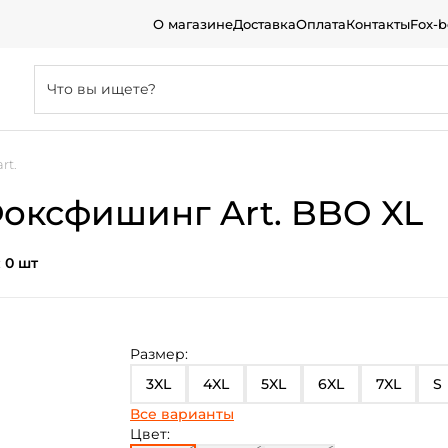
О магазине
Доставка
Оплата
Контакты
Fox-
rt.
оксфишинг Art. BBO XL
:
0 шт
Размер:
3XL
4XL
5XL
6XL
7XL
S
Все варианты
2XL
L
M
XL
Цвет: