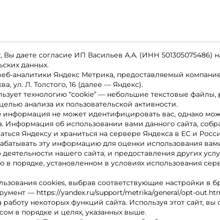
 Вы даете согласие ИП Васильев А.А. (ИНН 501305075486) н
ьских данных.
 веб-аналитики Яндекс Метрика, предоставляемый компан
а, ул. Л. Толстого, 16 (далее — Яндекс).
ьзует технологию “cookie” — небольшие текстовые файлы,
магазине
Каталог товаров
целью анализа их пользовательской активности.
ставка
Акции
лата
Новинки
e информация не может идентифицировать вас, однако мож
x-bonus
Бренды
а. Информация об использовании вами данного сайта, собр
ру
Партнерская программа
нтакты
аться Яндексу и храниться на сервере Яндекса в ЕС и Росс
литика обработки ПД
абатывать эту информацию для оценки использования вами
о деятельности нашего сайта, и предоставления других услу
 в порядке, установленном в условиях использования сер
льзования cookies, выбрав соответствующие настройки в б
мент — https://yandex.ru/support/metrika/general/opt-out.ht
 работу некоторых функций сайта. Используя этот сайт, вы
сом в порядке и целях, указанных выше.