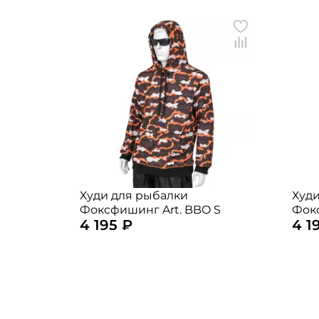
Худи для рыбалки
Худи
Фоксфишинг Art. BBO S
Фок
4 195 ₽
4 1