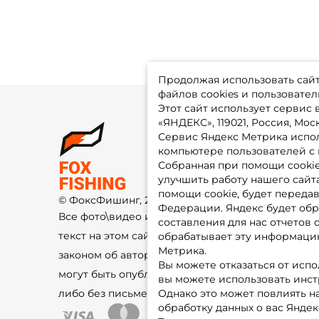
Продолжая использовать сайт,
файлов cookies и пользовател
Этот сайт использует сервис
«ЯНДЕКС», 119021, Россия, Москв
Сервис Яндекс Метрика испол
О 
компьютере пользователей с 
До
Оп
Собранная при помощи cooki
Fo
улучшить работу нашего сайт
Гу
Ко
помощи cookie, будет передав
© ФоксФишинг, 2009-2026
По
Федерации. Яндекс будет обр
Все фото\видео изображения и
составления для нас отчетов 
текст на этом сайте защищены
обрабатывает эту информацию
Метрика.
законом об авторском праве и не
Вы можете отказаться от испо
могут быть опубликованы ещё где-
вы можете использовать инстру
либо без письменного разрешения.
Однако это может повлиять на
обработку данных о вас Яндек