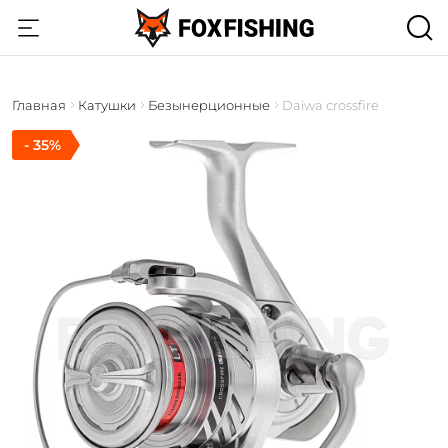
Главная
Катушки
Безынерционные
Daiwa crossfire
- 35%