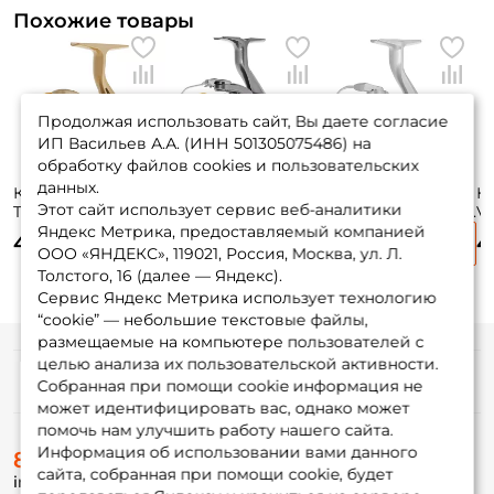
Похожие товары
Продолжая использовать сайт, Вы даете согласие
ИП Васильев А.А. (ИНН 501305075486) на
обработку файлов cookies и пользовательских
данных.
Катушка Ryobi
Катушка Daiwa
Катушка Ryobi
К
Этот сайт использует сервис веб-аналитики
Tresor 4000 / вес:
Laguna LT 20 4000-
Virtus Power 4000 /
Vi
320гр. / 5 /
C / вес: 292гр. / 5,2
вес: 298гр. / 5 /
4000 / в
Яндекс Метрика, предоставляемый компанией
4 410 ₽
4 035 ₽
4 415 ₽
4
подшипники: 6шт.
/ подшипники:
подшипники: 7шт.
6
ООО «ЯНДЕКС», 119021, Россия, Москва, ул. Л.
8 815 ₽
КЕШБЭК 5%
3шт.
5ш
Толстого, 16 (далее — Яндекс).
Сервис Яндекс Метрика использует технологию
“cookie” — небольшие текстовые файлы,
размещаемые на компьютере пользователей с
целью анализа их пользовательской активности.
Информация
Собранная при помощи cookie информация не
может идентифицировать вас, однако может
помочь нам улучшить работу нашего сайта.
О магазине
Информация об использовании вами данного
8 (495) 532-77-88
Доставка
сайта, собранная при помощи cookie, будет
info@foxfishing.ru
Оплата