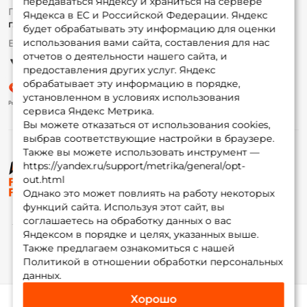
передаваться Яндексу и храниться на сервере
Fox-bonus
По вопросам с заказом
Яндекса в ЕС и Российской Федерации. Яндекс
Гуру
г. Москва,
ул. Плеханова д.7
будет обрабатывать эту информацию для оценки
использования вами сайта, составления для нас
Ежедневно 10:00 до 20:00
Партнерская программа
отчетов о деятельности нашего сайта, и
предоставления других услуг. Яндекс
обрабатывает эту информацию в порядке,
установленном в условиях использования
сервиса Яндекс Метрика.
Вы можете отказаться от использования cookies,
выбрав соответствующие настройки в браузере.
Также вы можете использовать инструмент —
https://yandex.ru/support/metrika/general/opt-
© ФоксФишинг, 2009-2026
out.html
Однако это может повлиять на работу некоторых
функций сайта. Используя этот сайт, вы
соглашаетесь на обработку данных о вас
Яндексом в порядке и целях, указанных выше.
Также предлагаем ознакомиться с нашей
Политикой в отношении обработки персональных
данных.
Хорошо