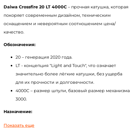
Daiwa
Crossfire
20
LT
4000С
– прочная катушка, которая
покоряет современным дизайном, техническим
оснащением и невероятным соотношением цена/
качество.
Обозначения:
20 – генерация 2020 года.
LT - концепция "Light and Touch", что означает
значительно более лёгкие катушки, без ущерба
для их прочности и долговечности.
4000С – размер шпули, базовый размер механизма
3000.
Назначение:
4000С – универсальная катушка, которая отлично
Показать еще
подойдёт для спиннингов средней мощности,