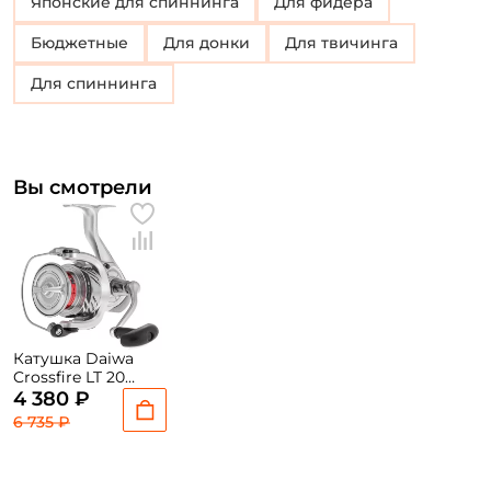
Японские для спиннинга
Для фидера
Бюджетные
для донки
для твичинга
Для спиннинга
Вы смотрели
Катушка Daiwa
Crossfire LT 20
4000-C / вес:
4 380 ₽
290гр. / 5,2 /
6 735 ₽
подшипники: 1шт.