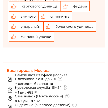
специальным ободом, который способствует
карпового удилища
фидера
1
1
У меня уже есть аккаунт
увеличению дальности заброса.
зимнего
спиннинга
ультралайт
болонского удилища
матчевой удочки
Ваш город: г. Москва
Самовывоз из офиса (Москва,
Плеханова 7 с 10 до 20)
≈ сегодня, бесплатно
Курьерская служба "EMS"
≈ 1 дн., 485 ₽
Самовывоз (Почта России)
≈ 1-2 дн., 365 ₽
Яндекс Go (экспресс-доставка)