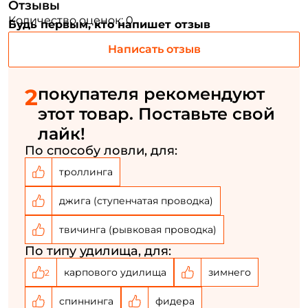
Отзывы
ФИО: *
Количество оценок: 0
Будь первым, кто напишет отзыв
Написать отзыв
Email: *
2
покупателя рекомендуют
Номер телефона: *
этот товар. Поставьте свой
лайк!
Придумайте пароль: *
По способу ловли, для:
троллинга
Повторите пароль: *
джига (ступенчатая проводка)
Заполняя данную форму вы соглашаетесь на обработку
персональных данных
твичинга (рывковая проводка)
Создать аккаунт
По типу удилища, для:
карпового удилища
зимнего
2
У меня уже есть аккаунт
спиннинга
фидера