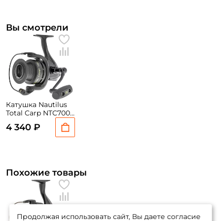
Вы смотрели
Катушка Nautilus
Total Carp NTC7000
/ вес: 626гр. / 4,4 /
4 340 ₽
подшипники: 5шт.
Похожие товары
Продолжая использовать сайт, Вы даете согласие