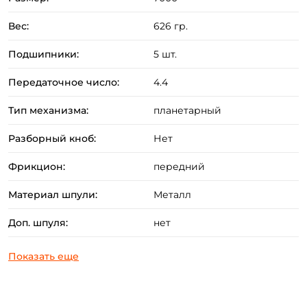
- Облегчённая алюминиевая шпуля,
- Quick Drag - система быстрого фрикциона,
Вес:
626 гр.
- Покрытие ролика лесоукладывателя из нитрида
Подшипники:
5 шт.
титана,
- Улучшенные тяговые характеристики,
Передаточное число:
4.4
- 5 шарикоподшипников.
Тип механизма:
планетарный
Разборный кноб:
Нет
Фрикцион:
передний
Материал шпули:
Металл
Доп. шпуля:
нет
Создать аккаунт