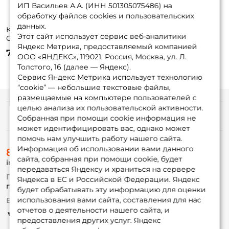
ИП Васильев А.А. (ИНН 501305075486) на
обработку файлов cookies и пользовательских
данных.
Катушка Okuma
Этот сайт использует сервис веб-аналитики
Custom Spod CS-
Яндекс Метрика, предоставляемый компанией
7000S / вес: 665гр.
7 900 ₽
/ 4,8 /
ООО «ЯНДЕКС», 119021, Россия, Москва, ул. Л.
подшипники: 4шт.
Толстого, 16 (далее — Яндекс).
Сервис Яндекс Метрика использует технологию
“cookie” — небольшие текстовые файлы,
размещаемые на компьютере пользователей с
целью анализа их пользовательской активности.
Информация
Собранная при помощи cookie информация не
может идентифицировать вас, однако может
помочь нам улучшить работу нашего сайта.
О магазине
Информация об использовании вами данного
8 (495) 532-77-88
Доставка
сайта, собранная при помощи cookie, будет
info@foxfishing.ru
Оплата
передаваться Яндексу и храниться на сервере
Fox-bonus
По вопросам с заказом
Яндекса в ЕС и Российской Федерации. Яндекс
Гуру
г. Москва,
ул. Плеханова д.7
будет обрабатывать эту информацию для оценки
использования вами сайта, составления для нас
Ежедневно 10:00 до 20:00
Партнерская программа
отчетов о деятельности нашего сайта, и
предоставления других услуг. Яндекс