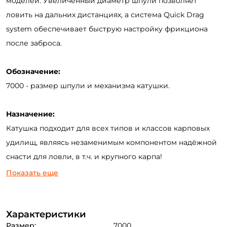
моделей. Увеличенный диаметр шпули позволяет
ловить на дальних дистанциях, а система Quick Drag
system обеспечивает быструю настройку фрикциона
после заброса.
Обозначение:
7000 - размер шпули и механизма катушки.
Назначение:
Катушка подходит для всех типов и классов карповых
удилищ, являясь незаменимым компонентом надёжной
снасти для ловли, в т.ч. и крупного карпа!
Показать еще
Технические характеристики:
- Компьютерная система балансировки ротора,
- TOUGH Alloy Processing (ТAP) - основная шестерня,
Характеристики
Размер:
7000