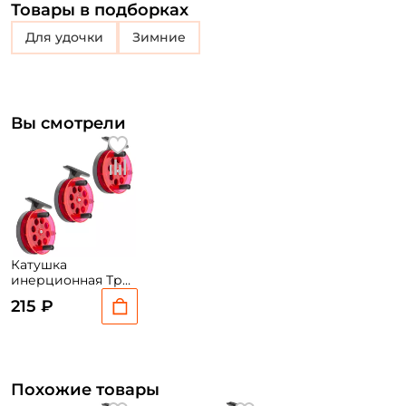
Товары в подборках
Для удочки
Зимние
Вы смотрели
Катушка
инерционная Три
Кита Проводочная
215 ₽
КП-65 красная 3
шт.
Похожие товары