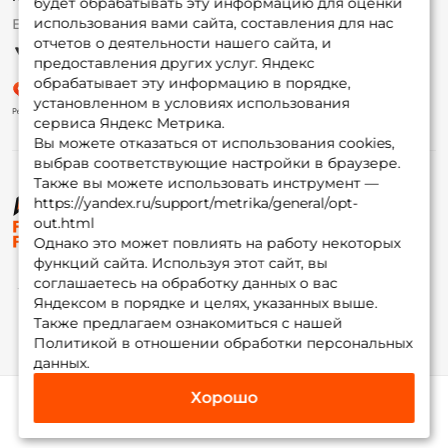
будет обрабатывать эту информацию для оценки
использования вами сайта, составления для нас
Ежедневно 10:00 до 20:00
Партнерская программа
отчетов о деятельности нашего сайта, и
предоставления других услуг. Яндекс
обрабатывает эту информацию в порядке,
установленном в условиях использования
сервиса Яндекс Метрика.
Вы можете отказаться от использования cookies,
выбрав соответствующие настройки в браузере.
Также вы можете использовать инструмент —
https://yandex.ru/support/metrika/general/opt-
© ФоксФишинг, 2009-2026
out.html
Однако это может повлиять на работу некоторых
функций сайта. Используя этот сайт, вы
соглашаетесь на обработку данных о вас
Яндексом в порядке и целях, указанных выше.
Также предлагаем ознакомиться с нашей
Политикой в отношении обработки персональных
данных.
Хорошо
Каталог
Избранное
Корзина
Инфо
Мой Fox