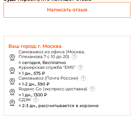
Придумайте пароль: *
Написать отзыв
Повторите пароль: *
Заполняя данную форму вы соглашаетесь на обработку
персональных данных
Ваш город: г. Москва
Самовывоз из офиса (Москва,
Создать аккаунт
Плеханова 7 с 10 до 20)
≈ сегодня, бесплатно
Курьерская служба "EMS"
≈ 1 дн., 575 ₽
У меня уже есть аккаунт
Самовывоз (Почта России)
≈ 1-2 дн., 390 ₽
Яндекс Go (экспресс-доставка)
≈ 1 дн., 1300 ₽
СДЭК
≈ 2-3 дн., рассчитывается в корзине