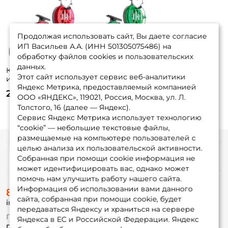
Продолжая использовать сайт, Вы даете согласие
ИП Васильев А.А. (ИНН 501305075486) на
обработку файлов cookies и пользовательских
данных.
Катушка
Катушка
Этот сайт использует сервис веб-аналитики
инерционная Три
инерционная Три
Яндекс Метрика, предоставляемый компанией
Кита Проводочная
Кита Проводочная
255 ₽
210 ₽
КП-75 красная 3
КП-65 зеленая 3
ООО «ЯНДЕКС», 119021, Россия, Москва, ул. Л.
шт.
шт.
Толстого, 16 (далее — Яндекс).
Сервис Яндекс Метрика использует технологию
“cookie” — небольшие текстовые файлы,
размещаемые на компьютере пользователей с
целью анализа их пользовательской активности.
Информация
Собранная при помощи cookie информация не
может идентифицировать вас, однако может
помочь нам улучшить работу нашего сайта.
О магазине
Информация об использовании вами данного
8 (495) 532-77-88
Доставка
сайта, собранная при помощи cookie, будет
info@foxfishing.ru
Оплата
передаваться Яндексу и храниться на сервере
Fox-bonus
По вопросам с заказом
Яндекса в ЕС и Российской Федерации. Яндекс
Гуру
г. Москва,
ул. Плеханова д.7