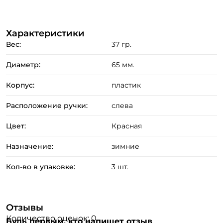
Характеристики
Вес:
37 гр.
Диаметр:
65 мм.
Корпус:
пластик
Создать аккаунт
Расположение ручки:
слева
Цвет:
Красная
ФИО: *
Назначение:
зимние
Кол-во в упаковке:
3 шт.
Email: *
Номер телефона: *
Отзывы
Количество оценок: 0
Будь первым, кто напишет отзыв