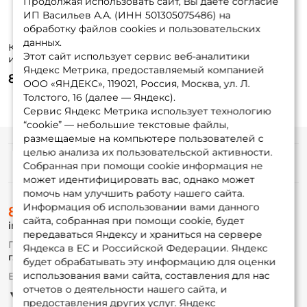
Продолжая использовать сайт, Вы даете согласие
ИП Васильев А.А. (ИНН 501305075486) на
обработку файлов cookies и пользовательских
данных.
Катушка
Катушка
Этот сайт использует сервис веб-аналитики
инерционная Три
инерционная Три
Яндекс Метрика, предоставляемый компанией
Кита Проводочная
Кита Проводочная
85 ₽
75 ₽
КП-75 красная
КП-65 красная
ООО «ЯНДЕКС», 119021, Россия, Москва, ул. Л.
Толстого, 16 (далее — Яндекс).
Сервис Яндекс Метрика использует технологию
“cookie” — небольшие текстовые файлы,
размещаемые на компьютере пользователей с
целью анализа их пользовательской активности.
Информация
Собранная при помощи cookie информация не
может идентифицировать вас, однако может
помочь нам улучшить работу нашего сайта.
О магазине
Информация об использовании вами данного
8 (495) 532-77-88
Доставка
сайта, собранная при помощи cookie, будет
info@foxfishing.ru
Оплата
передаваться Яндексу и храниться на сервере
Fox-bonus
По вопросам с заказом
Яндекса в ЕС и Российской Федерации. Яндекс
Гуру
г. Москва,
ул. Плеханова д.7
будет обрабатывать эту информацию для оценки
использования вами сайта, составления для нас
Ежедневно 10:00 до 20:00
Партнерская программа
отчетов о деятельности нашего сайта, и
предоставления других услуг. Яндекс