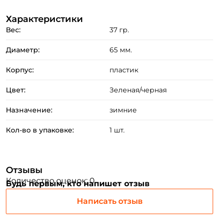
Характеристики
Вес:
37 гр.
Диаметр:
65 мм.
Корпус:
пластик
Создать аккаунт
Цвет:
Зеленая/черная
Назначение:
зимние
ФИО: *
Кол-во в упаковке:
1 шт.
Email: *
Отзывы
Количество оценок: 0
Будь первым, кто напишет отзыв
Номер телефона: *
Написать отзыв
Придумайте пароль: *