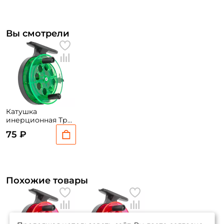
Вы смотрели
Катушка
инерционная Три
Кита Проводочная
75 ₽
КП-65 зеленая
Похожие товары