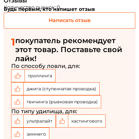
Отзывы
Придумайте пароль: *
Количество оценок: 0
Будь первым, кто напишет отзыв
Написать отзыв
Повторите пароль: *
Заполняя данную форму вы соглашаетесь на обработку
1
покупатель рекомендует
персональных данных
этот товар. Поставьте свой
Создать аккаунт
лайк!
По способу ловли, для:
У меня уже есть аккаунт
троллинга
1
джига (ступенчатая проводка)
твичинга (рывковая проводка)
По типу удилища, для:
ультралайт
кастингового
зимнего