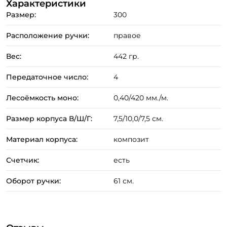
Характеристики
Размер:
300
Расположение ручки:
правое
Вес:
442 гр.
Передаточное число:
4
Создать аккаунт
Лесоёмкость моно:
0,40/420 мм./м.
Размер корпуса В/Ш/Г:
7,5/10,0/7,5 см.
Материал корпуса:
композит
ФИО: *
Счетчик:
есть
Email: *
Оборот ручки:
61 см.
Номер телефона: *