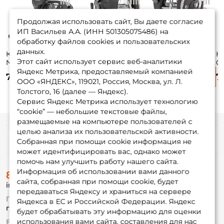
Продолжая использовать сайт, Вы даете согласие
ИП Васильев А.А. (ИНН 501305075486) на
обработку файлов cookies и пользовательских
данных.
Катушка Okuma
Катушка Okuma
Катушка Okuma
К
Этот сайт использует сервис веб-аналитики
New Magda DT MA-
New Classic Pro
New Classic Pro
Ce
20DT
XPD 20Da
XPD 20DLXa
Яндекс Метрика, предоставляемый компанией
7 700 ₽
9 250 ₽
9 250 ₽
7
ООО «ЯНДЕКС», 119021, Россия, Москва, ул. Л.
Толстого, 16 (далее — Яндекс).
Сервис Яндекс Метрика использует технологию
“cookie” — небольшие текстовые файлы,
размещаемые на компьютере пользователей с
целью анализа их пользовательской активности.
Информация
Собранная при помощи cookie информация не
может идентифицировать вас, однако может
помочь нам улучшить работу нашего сайта.
О магазине
Информация об использовании вами данного
8 (495) 532-77-88
Доставка
сайта, собранная при помощи cookie, будет
info@foxfishing.ru
Оплата
передаваться Яндексу и храниться на сервере
Fox-bonus
По вопросам с заказом
Яндекса в ЕС и Российской Федерации. Яндекс
Гуру
г. Москва,
ул. Плеханова д.7
будет обрабатывать эту информацию для оценки
использования вами сайта, составления для нас
Ежедневно 10:00 до 20:00