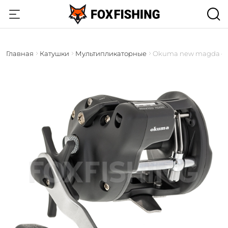
Главная
Катушки
Мультипликаторные
Okuma new magda d