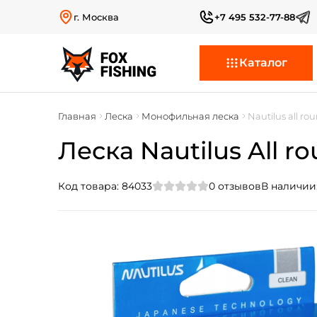
г. Москва
+7 495 532-77-88
Каталог
Главная
Леска
Монофильная леска
Nautilus all ro
Леска Nautilus All ro
Код товара:
84033
0
отзывов
В наличии