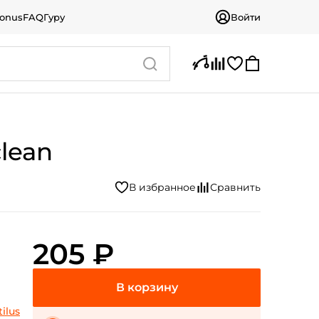
bonus
FAQ
Гуру
Войти
clean
205 ₽
ilus