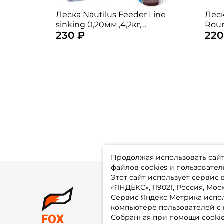
Леска Nautilus Feeder Line
Леск
sinking 0,20мм.,4,2кг,
Rou
230 ₽
220
150м.dark brown
Продолжая использовать сайт,
файлов cookies и пользовател
Этот сайт использует сервис
«ЯНДЕКС», 119021, Россия, Москв
Сервис Яндекс Метрика испол
О 
компьютере пользователей с 
До
Оп
Собранная при помощи cooki
Fo