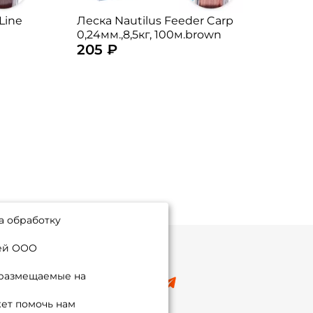
Line
Леска Nautilus Feeder Carp
Леск
0,24мм.,8,5кг, 100м.brown
7,95
205 ₽
250
а обработку
ией ООО
 размещаемые на
8 (495) 532-77-88
info@foxfishing.ru
ет помочь нам