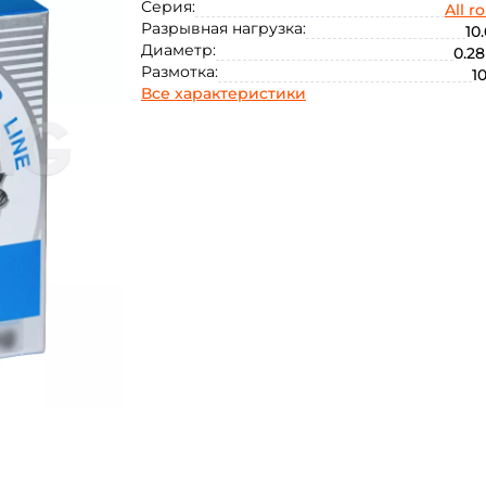
Серия:
All r
0.35
Разрывная нагрузка:
10.
Диаметр:
0.28
Размотка:
1
Все характеристики