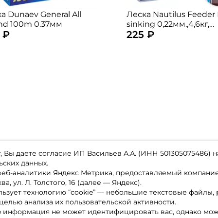
а Dunaev General All
Леска Nautilus Feeder 
nd 100m 0.37мм
sinking 0,22мм.,4,6кг,
 ₽
225 ₽
150м.dark brown
 Вы даете согласие ИП Васильев А.А. (ИНН 501305075486) н
ьских данных.
 веб-аналитики Яндекс Метрика, предоставляемый компан
а, ул. Л. Толстого, 16 (далее — Яндекс).
ьзует технологию “cookie” — небольшие текстовые файлы,
магазине
Каталог товаров
целью анализа их пользовательской активности.
ставка
Акции
лата
Новинки
e информация не может идентифицировать вас, однако мож
x-bonus
Бренды