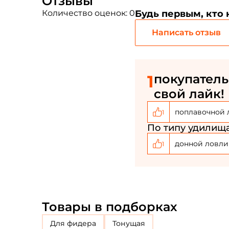
Отзывы
Количество оценок: 0
Будь первым, кто
Написать отзыв
1
покупатель
свой лайк!
поплавочной 
1
По типу удилища
донной ловли
1
Товары в подборках
для фидера
Тонущая