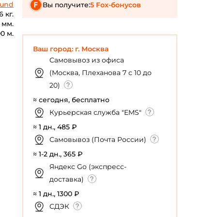
ound
Вы получите:
5 Fox-бонусов
6 кг.
 мм.
00 м.
Ваш город: г. Москва
Самовывоз из офиса
(Москва, Плеханова 7 с 10 до
20)
≈ сегодня, бесплатно
Курьерская служба "EMS"
≈ 1 дн., 485 ₽
Самовывоз (Почта России)
≈ 1-2 дн., 365 ₽
Яндекс Go (экспресс-
доставка)
≈ 1 дн., 1300 ₽
СДЭК