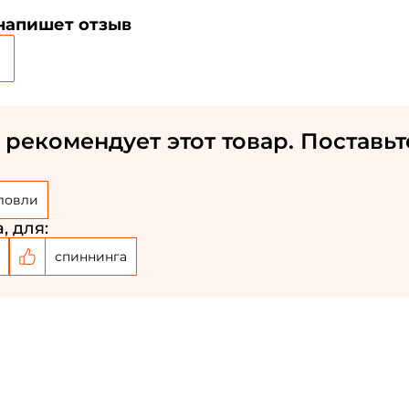
 напишет отзыв
 рекомендует этот товар. Поставьт
Создать аккаунт
ловли
, для:
ФИО: *
спиннинга
Email: *
Номер телефона: *
Придумайте пароль: *