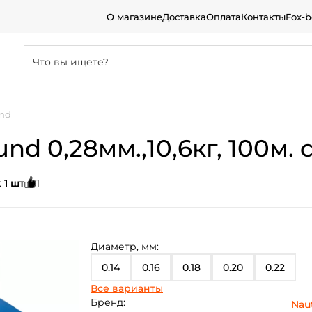
О магазине
Доставка
Оплата
Контакты
Fox-
und
und 0,28мм.,10,6кг, 100м. 
:
1 шт
1
Диаметр, мм:
0.14
0.16
0.18
0.20
0.22
Все варианты
0.24
0.26
0.28
0.40
0.30
Бренд:
Naut