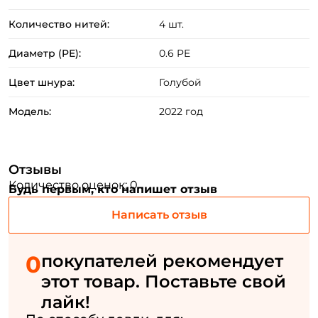
Количество нитей:
4 шт.
ФИО: *
Диаметр (PE):
0.6 PE
Цвет шнура:
Голубой
Email: *
Модель:
2022 год
Номер телефона: *
Отзывы
Придумайте пароль: *
Количество оценок: 0
Будь первым, кто напишет отзыв
Повторите пароль: *
Написать отзыв
Заполняя данную форму вы соглашаетесь на обработку
персональных данных
0
покупателей рекомендует
этот товар. Поставьте свой
Создать аккаунт
лайк!