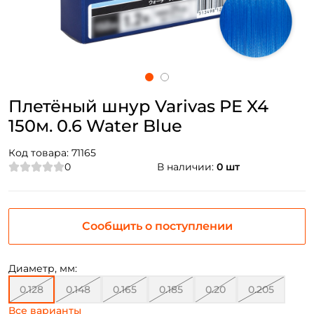
Плетёный шнур Varivas PE X4
150м. 0.6 Water Blue
Код товара:
71165
0
В наличии:
0 шт
Сообщить о поступлении
Диаметр, мм:
0.128
0.148
0.165
0.185
0.20
0.205
Все варианты