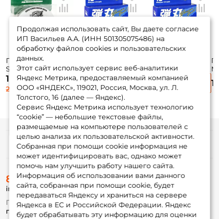
Продолжая использовать сайт, Вы даете согласие
ИП Васильев А.А. (ИНН 501305075486) на
обработку файлов cookies и пользовательских
данных.
Плетёный шнур
Плетёный шнур
Плетёный шнур
П
Этот сайт использует сервис веб-аналитики
Sufix Feeder Braid
Major Craft Dangan
Major Craft Dangan
Ma
Gore 100м. 0.08мм.
Braid X4 0.10мм.
Braid X4 0.13мм. PE-
Br
Яндекс Метрика, предоставляемый компанией
1 585 ₽
1 450 ₽
1 450 ₽
1
OLIVE GREEN
PE-0.6 4,8кг. 200м.
1 7,4кг. 200м.
0.
ООО «ЯНДЕКС», 119021, Россия, Москва, ул. Л.
2 110 ₽
GREEN
GREEN
M
Толстого, 16 (далее — Яндекс).
Сервис Яндекс Метрика использует технологию
“cookie” — небольшие текстовые файлы,
размещаемые на компьютере пользователей с
целью анализа их пользовательской активности.
Информация
Собранная при помощи cookie информация не
может идентифицировать вас, однако может
помочь нам улучшить работу нашего сайта.
О магазине
Информация об использовании вами данного
8 (495) 532-77-88
Доставка
сайта, собранная при помощи cookie, будет
info@foxfishing.ru
Оплата
передаваться Яндексу и храниться на сервере
Fox-bonus
По вопросам с заказом
Яндекса в ЕС и Российской Федерации. Яндекс
Гуру
г. Москва,
ул. Плеханова д.7
будет обрабатывать эту информацию для оценки