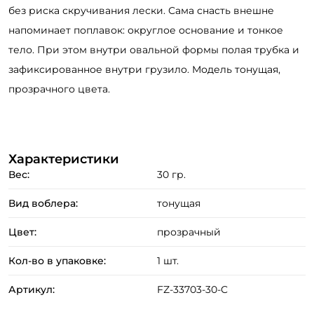
без риска скручивания лески. Сама снасть внешне
Email: *
напоминает поплавок: округлое основание и тонкое
тело. При этом внутри овальной формы полая трубка и
Номер телефона: *
зафиксированное внутри грузило. Модель тонущая,
прозрачного цвета.
Придумайте пароль: *
Повторите пароль: *
Характеристики
Заполняя данную форму вы соглашаетесь на обработку
Вес:
30 гр.
персональных данных
Вид воблера:
тонущая
Создать аккаунт
Цвет:
прозрачный
У меня уже есть аккаунт
Кол-во в упаковке:
1 шт.
Артикул:
FZ-33703-30-C