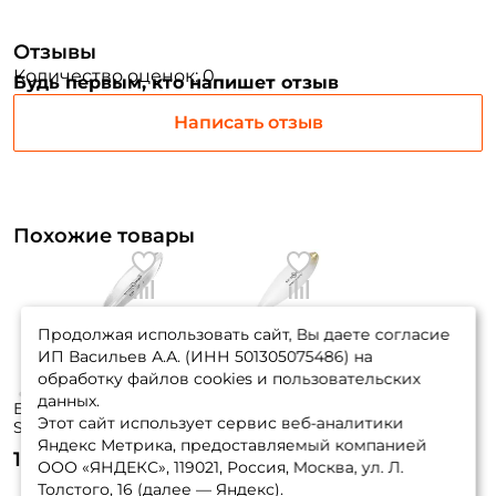
Отзывы
Количество оценок: 0
Будь первым, кто напишет отзыв
Написать отзыв
Похожие товары
Продолжая использовать сайт, Вы даете согласие
ИП Васильев А.А. (ИНН 501305075486) на
обработку файлов cookies и пользовательских
данных.
Бомбарда Eco Pro
Бомбарда Eco Pro
Этот сайт использует сервис веб-аналитики
Sinking Clear 30гр.
Semi-sinking Milk
Яндекс Метрика, предоставляемый компанией
1шт. тонущая
AZ 25гр. 1шт.
185 ₽
145 ₽
полутонущая
ООО «ЯНДЕКС», 119021, Россия, Москва, ул. Л.
Толстого, 16 (далее — Яндекс).