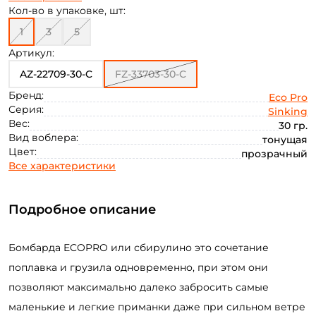
50
Кол-во в упаковке, шт:
1
3
5
Артикул:
AZ-22709-30-C
FZ-33703-30-C
Бренд:
Eco Pro
Серия:
Sinking
Вес:
30 гр.
Вид воблера:
тонущая
Цвет:
прозрачный
Все характеристики
Подробное описание
Создать аккаунт
Бомбарда ECOPRO или сбирулино это сочетание
поплавка и грузила одновременно, при этом они
ФИО: *
позволяют максимально далеко забросить самые
маленькие и легкие приманки даже при сильном ветре