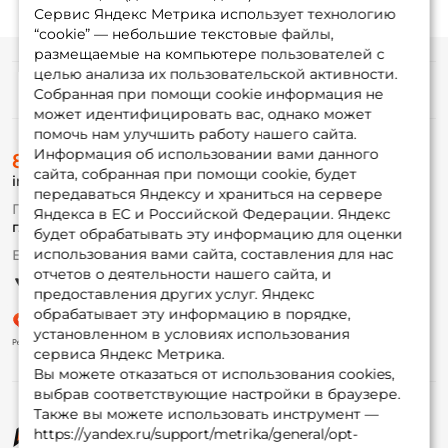
Сервис Яндекс Метрика использует технологию
“cookie” — небольшие текстовые файлы,
размещаемые на компьютере пользователей с
целью анализа их пользовательской активности.
Информация
Собранная при помощи cookie информация не
может идентифицировать вас, однако может
помочь нам улучшить работу нашего сайта.
О магазине
Информация об использовании вами данного
8 (495) 532-77-88
Доставка
сайта, собранная при помощи cookie, будет
info@foxfishing.ru
Оплата
передаваться Яндексу и храниться на сервере
Fox-bonus
По вопросам с заказом
Яндекса в ЕС и Российской Федерации. Яндекс
Гуру
г. Москва,
ул. Плеханова д.7
будет обрабатывать эту информацию для оценки
использования вами сайта, составления для нас
Ежедневно 10:00 до 20:00
Партнерская программа
отчетов о деятельности нашего сайта, и
предоставления других услуг. Яндекс
обрабатывает эту информацию в порядке,
установленном в условиях использования
сервиса Яндекс Метрика.
Вы можете отказаться от использования cookies,
выбрав соответствующие настройки в браузере.
Также вы можете использовать инструмент —
https://yandex.ru/support/metrika/general/opt-