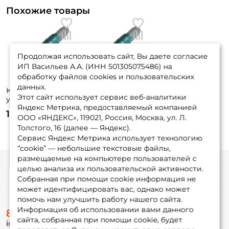
Похожие товары
Продолжая использовать сайт, Вы даете согласие
ИП Васильев А.А. (ИНН 501305075486) на
обработку файлов cookies и пользовательских
данных.
Коннектор для
Коннектор для
Этот сайт использует сервис веб-аналитики
удочки Три Кита
удочки Три Кита
Яндекс Метрика, предоставляемый компанией
Стонф 1.5мм
Стонф 1.8мм
15 ₽
15 ₽
ООО «ЯНДЕКС», 119021, Россия, Москва, ул. Л.
Толстого, 16 (далее — Яндекс).
Сервис Яндекс Метрика использует технологию
“cookie” — небольшие текстовые файлы,
размещаемые на компьютере пользователей с
целью анализа их пользовательской активности.
Информация
Собранная при помощи cookie информация не
может идентифицировать вас, однако может
помочь нам улучшить работу нашего сайта.
О магазине
Информация об использовании вами данного
8 (495) 532-77-88
Доставка
сайта, собранная при помощи cookie, будет
info@foxfishing.ru
Оплата