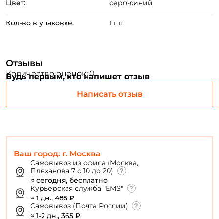
Создать аккаунт
Цвет:
серо-синий
Кол-во в упаковке:
1 шт.
ФИО: *
Отзывы
Email: *
Количество оценок: 0
Будь первым, кто напишет отзыв
Написать отзыв
Номер телефона: *
Придумайте пароль: *
Ваш город: г. Москва
Повторите пароль: *
Самовывоз из офиса (Москва,
Плеханова 7 с 10 до 20)
Заполняя данную форму вы соглашаетесь на обработку
≈ сегодня, бесплатно
Курьерская служба "EMS"
персональных данных
≈ 1 дн., 485 ₽
Создать аккаунт
Самовывоз (Почта России)
≈ 1-2 дн., 365 ₽