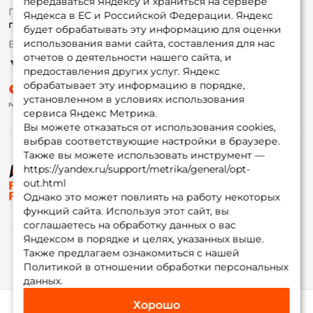
передаваться Яндексу и храниться на сервере
Fox-bonus
По вопросам с заказом
Яндекса в ЕС и Российской Федерации. Яндекс
Гуру
г. Москва,
ул. Плеханова д.7
будет обрабатывать эту информацию для оценки
использования вами сайта, составления для нас
Ежедневно 10:00 до 20:00
Партнерская программа
отчетов о деятельности нашего сайта, и
предоставления других услуг. Яндекс
обрабатывает эту информацию в порядке,
установленном в условиях использования
сервиса Яндекс Метрика.
Вы можете отказаться от использования cookies,
выбрав соответствующие настройки в браузере.
Также вы можете использовать инструмент —
https://yandex.ru/support/metrika/general/opt-
© ФоксФишинг, 2009-2026
out.html
Однако это может повлиять на работу некоторых
функций сайта. Используя этот сайт, вы
соглашаетесь на обработку данных о вас
Яндексом в порядке и целях, указанных выше.
Также предлагаем ознакомиться с нашей
Политикой в отношении обработки персональных
данных.
Хорошо