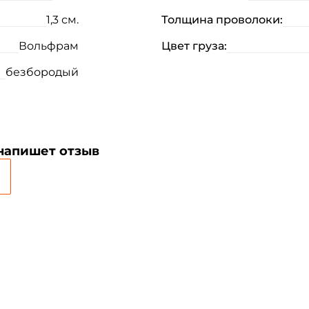
1,3 см.
Толщина проволоки:
Вольфрам
Цвет груза:
безбородый
Создать аккаунт
 напишет отзыв
ФИО: *
Email: *
Номер телефона: *
Придумайте пароль: *