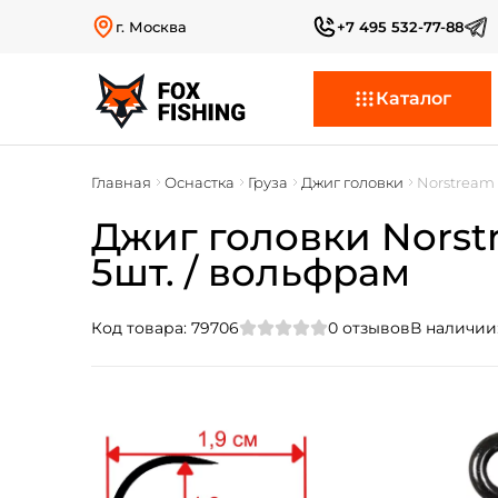
г. Москва
+7 495 532-77-88
Каталог
Главная
Оснастка
Груза
Джиг головки
Norstream 
Джиг головки Norstr
5шт. / вольфрам
Код товара:
79706
0
отзывов
В наличии