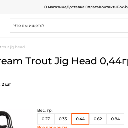
О магазине
Доставка
Оплата
Контакты
Fox-
trout jig head
eam Trout Jig Head 0,44гр
:
2 шт
Вес, гр:
0.27
0.33
0.44
0.62
0.84
Все варианты