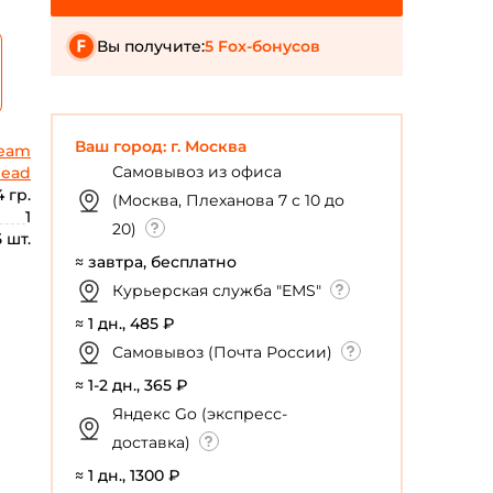
Вы получите:
5 Fox-бонусов
Ваш город: г. Москва
ream
Самовывоз из офиса
Head
4 гр.
(Москва, Плеханова 7 с 10 до
1
20)
5 шт.
≈ завтра, бесплатно
Курьерская служба "EMS"
≈ 1 дн., 485 ₽
Самовывоз (Почта России)
≈ 1-2 дн., 365 ₽
Яндекс Go (экспресс-
доставка)
≈ 1 дн., 1300 ₽