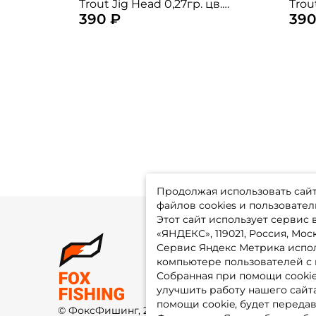
Trout Jig Head 0,27гр. цв.
Trou
390 ₽
390
fluro yellow 5шт. / вольфрам
flur
Продолжая использовать сайт,
файлов cookies и пользовател
Этот сайт использует сервис
«ЯНДЕКС», 119021, Россия, Москв
Сервис Яндекс Метрика испол
О 
компьютере пользователей с 
До
Оп
Собранная при помощи cooki
Fo
улучшить работу нашего сайт
Гу
Ко
помощи cookie, будет передав
© ФоксФишинг, 2009-2026
По