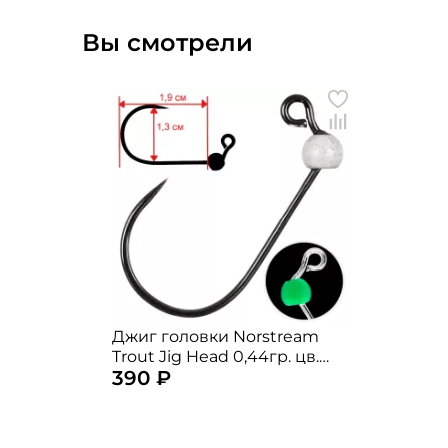
Вы смотрели
Джиг головки Norstream
Trout Jig Head 0,44гр. цв.
390 ₽
glow white 5шт. / вольфрам