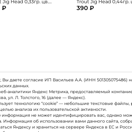
t Jig Head 0,33гр. цв.
Trout Jig Head 0,44гр. 
 ₽
390 ₽
o orange 5шт. / вольфрам
black nickel 5шт. / во
 Вы даете согласие ИП Васильев А.А. (ИНН 501305075486) н
ьских данных.
 веб-аналитики Яндекс Метрика, предоставляемый компан
а, ул. Л. Толстого, 16 (далее — Яндекс).
ьзует технологию “cookie” — небольшие текстовые файлы,
магазине
Каталог товаров
целью анализа их пользовательской активности.
ставка
Акции
лата
Новинки
e информация не может идентифицировать вас, однако мож
x-bonus
Бренды
а. Информация об использовании вами данного сайта, собр
ру
Партнерская программа
нтакты
аться Яндексу и храниться на сервере Яндекса в ЕС и Росс
литика обработки ПД