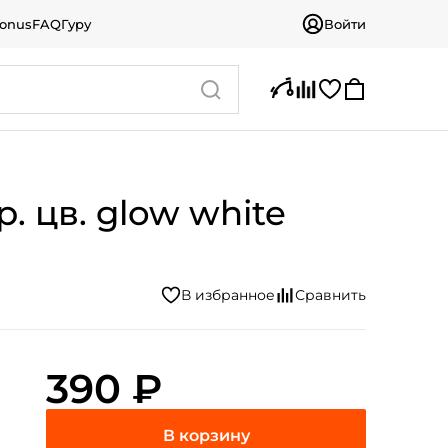
bonus
FAQ
Гуру
Войти
. цв. glow white
390 ₽