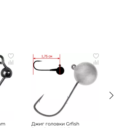
eam
Джиг головки Grfish
Джиг