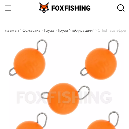
Главная
Оснастка
Груза
Груза "чебурашки"
Grfish вольфрам