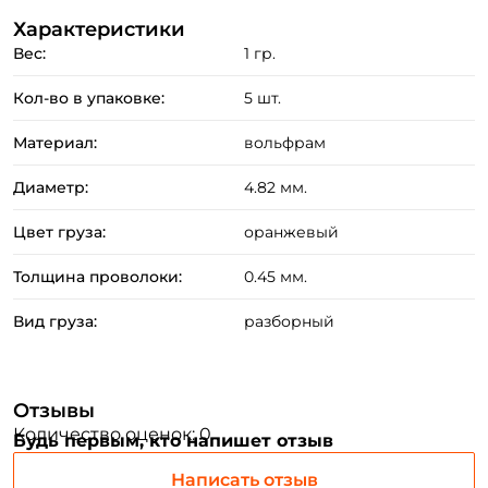
Характеристики
Вес:
1 гр.
Кол-во в упаковке:
5 шт.
Создать аккаунт
Материал:
вольфрам
Диаметр:
4.82 мм.
ФИО: *
Цвет груза:
оранжевый
Толщина проволоки:
0.45 мм.
Email: *
Вид груза:
разборный
Номер телефона: *
Отзывы
Придумайте пароль: *
Количество оценок: 0
Будь первым, кто напишет отзыв
Написать отзыв