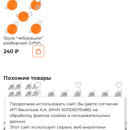
Груза "чебурашки"
разборные Grfish
Вольфрам 1 гр.
240 ₽
оранжевый 5 шт.
Похожие товары
Продолжая использовать сайт, Вы даете согласие
ИП Васильев А.А. (ИНН 501305075486) на
обработку файлов cookies и пользовательских
данных.
Груза "чебурашки"
Груза "чебурашки"
Груза "чебурашки"
Гр
Этот сайт использует сервис веб-аналитики
разборные Trigger
разборные Trigger
разборные Trigger
р