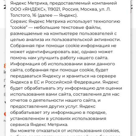
Яндекс Метрика, предоставляемый компанией
Baits "Шар" 14гр.
Baits "Шар" 72 гр. 5
Baits "Шар" 64 гр.
Ba
255 ₽
245 ₽
225 ₽
2
10шт. + 16гр. 10шт.
шт.
5 шт.
шт
ООО «ЯНДЕКС», 119021, Россия, Москва, ул. Л.
Толстого, 16 (далее — Яндекс).
Сервис Яндекс Метрика использует технологию
“cookie” — небольшие текстовые файлы,
размещаемые на компьютере пользователей с
целью анализа их пользовательской активности.
Информация
Собранная при помощи cookie информация не
может идентифицировать вас, однако может
помочь нам улучшить работу нашего сайта.
О магазине
Информация об использовании вами данного
8 (495) 532-77-88
Доставка
сайта, собранная при помощи cookie, будет
info@foxfishing.ru
Оплата
передаваться Яндексу и храниться на сервере
Fox-bonus
По вопросам с заказом
Яндекса в ЕС и Российской Федерации. Яндекс
Гуру
г. Москва,
ул. Плеханова д.7
будет обрабатывать эту информацию для оценки
использования вами сайта, составления для нас
Ежедневно 10:00 до 20:00
Партнерская программа
отчетов о деятельности нашего сайта, и
предоставления других услуг. Яндекс
обрабатывает эту информацию в порядке,
установленном в условиях использования
сервиса Яндекс Метрика.
Вы можете отказаться от использования cookies,