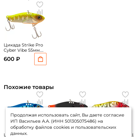
Цикада Strike Pro
Cyber Vibe 55мм.
17гр. #A190ES
600 ₽
Похожие товары
Продолжая использовать сайт, Вы даете согласие
ИП Васильев А.А. (ИНН 501305075486) на
обработку файлов cookies и пользовательских
данных.
Цикада Strike Pro
Цикада Strike Pro
Цикада Storm
Ц