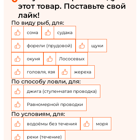
Повторите пароль: *
этот товар. Поставьте свой
лайк!
Заполняя данную форму вы соглашаетесь на обработку
персональных данных
По виду рыб, для:
сома
судака
Создать аккаунт
форели (прудовой)
щуки
У меня уже есть аккаунт
окуня
Лососевых
головля, язя
жереха
По способу ловли, для:
джига (ступенчатая проводка)
Равномерной проводки
По условиям, для:
водоёмы без течения
моря
реки (течение)