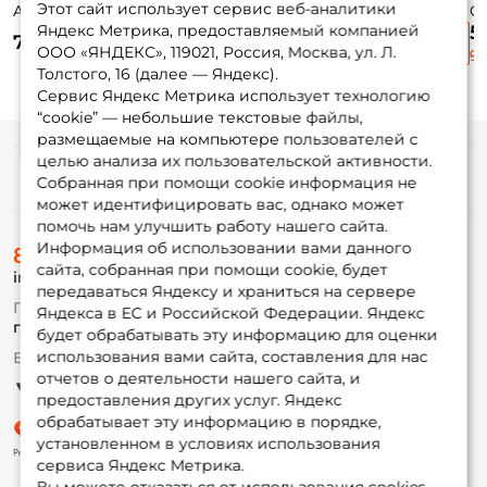
Этот сайт использует сервис веб-аналитики
Astro Vibe 65мм.
Cyber Vibe 55мм.
Gomoku Ultra
G
26,3гр. #135OBE-
17гр. #NS08SUVL
Blade #07 4см. 7.5
Bl
Яндекс Метрика, предоставляемый компанией
590 ₽
5
745 ₽
600 ₽
UV
гр. #CLN
гр
ООО «ЯНДЕКС», 119021, Россия, Москва, ул. Л.
980 ₽
9
Толстого, 16 (далее — Яндекс).
Сервис Яндекс Метрика использует технологию
“cookie” — небольшие текстовые файлы,
размещаемые на компьютере пользователей с
целью анализа их пользовательской активности.
Информация
Собранная при помощи cookie информация не
может идентифицировать вас, однако может
помочь нам улучшить работу нашего сайта.
О магазине
Информация об использовании вами данного
8 (495) 532-77-88
Доставка
сайта, собранная при помощи cookie, будет
info@foxfishing.ru
Оплата
передаваться Яндексу и храниться на сервере
Fox-bonus
По вопросам с заказом
Яндекса в ЕС и Российской Федерации. Яндекс
Гуру
г. Москва,
ул. Плеханова д.7
будет обрабатывать эту информацию для оценки
использования вами сайта, составления для нас
Ежедневно 10:00 до 20:00
Партнерская программа
отчетов о деятельности нашего сайта, и
предоставления других услуг. Яндекс
обрабатывает эту информацию в порядке,
установленном в условиях использования
сервиса Яндекс Метрика.