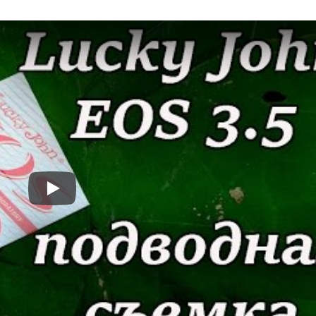
Номер телефона: *
Придумайте пароль: *
Повторите пароль: *
Заполняя данную форму вы соглашаетесь на
обработку
персональных данных
Создать аккаунт
У меня уже есть аккаунт
Play