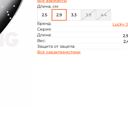
Все варианты
Длина, см:
2.5
2.9
3.3
3.9
4.4
Бренд:
Lucky 
Серия:
Длина:
2.
Вес:
2,
Защита от зацепа:
Все характеристики