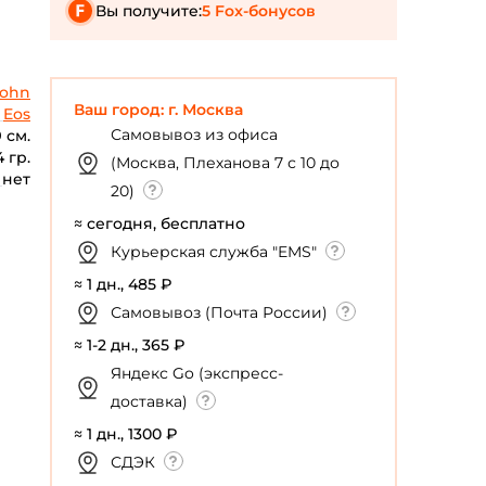
Вы получите:
5 Fox-бонусов
John
Ваш город: г. Москва
Eos
Самовывоз из офиса
9 см.
4 гр.
(Москва, Плеханова 7 с 10 до
нет
20)
≈ сегодня, бесплатно
Курьерская служба "EMS"
≈ 1 дн., 485 ₽
Самовывоз (Почта России)
≈ 1-2 дн., 365 ₽
Яндекс Go (экспресс-
доставка)
≈ 1 дн., 1300 ₽
СДЭК