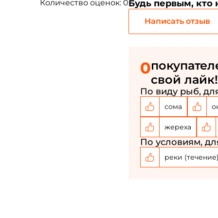
Количество оценок: 0
Будь первым, кто
Написать отзыв
0
покупател
свой лайк!
По виду рыб, для
сома
о
жереха
По условиям, дл
реки (течение