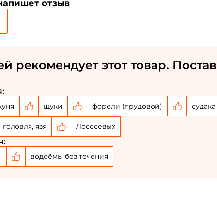
 напишет отзыв
ей рекомендует этот товар. Постав
:
куня
щуки
форели (прудовой)
судака
головля, язя
Лососевых
я:
Создать аккаунт
)
водоёмы без течения
ФИО: *
Email: *