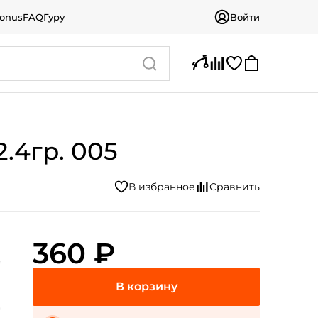
bonus
FAQ
Гуру
Войти
.4гр. 005
360 ₽