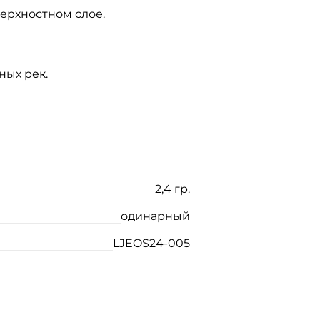
ерхностном слое.
ных рек.
2,4 гр.
одинарный
LJEOS24-005