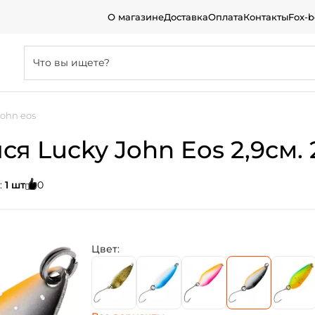
О магазине
Доставка
Оплата
Контакты
Fox-
john eos
 Lucky John Eos 2,9см. 2
:
1 шт
0
Цвет: