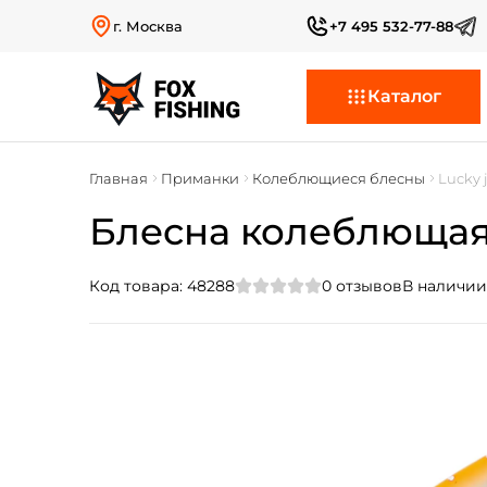
г. Москва
+7 495 532-77-88
Каталог
Главная
Приманки
Колеблющиеся блесны
Lucky 
Блесна колеблющаяся
Код товара:
48288
0
отзывов
В наличии