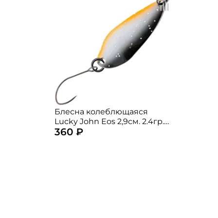
Блесна колеблющаяся
Lucky John Eos 2,9см. 2.4гр.
360 ₽
005