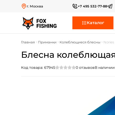
г. Москва
+7 495 532-77-88
Каталог
Главная
Приманки
Колеблющиеся блесны
Nories
Блесна колеблющаяся
Код товара:
67945
0
отзывов
В наличии