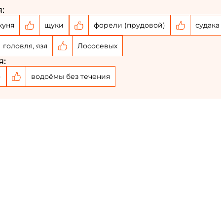
:
Номер телефона: *
куня
щуки
форели (прудовой)
судака
головля, язя
Лососевых
Придумайте пароль: *
я:
)
водоёмы без течения
Повторите пароль: *
Заполняя данную форму вы соглашаетесь на
обработку
персональных данных
Создать аккаунт
У меня уже есть аккаунт