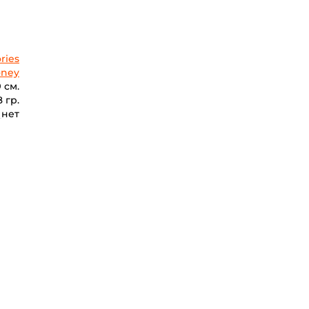
ries
oney
9 см.
8 гр.
нет