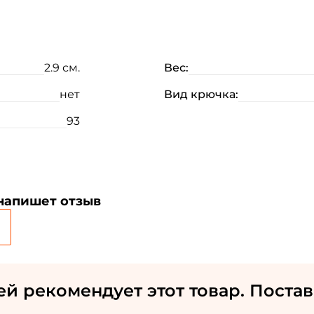
2.9 см.
Вес:
нет
Вид крючка:
93
 напишет отзыв
Создать аккаунт
ФИО: *
ей рекомендует этот товар. Постав
Email: *