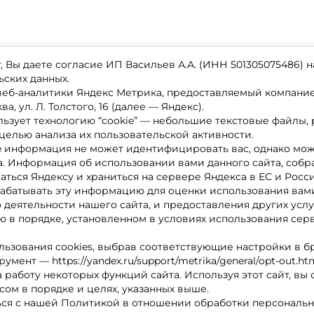
 Вы даете согласие ИП Васильев А.А. (ИНН 501305075486) н
ьских данных.
 веб-аналитики Яндекс Метрика, предоставляемый компан
а, ул. Л. Толстого, 16 (далее — Яндекс).
ьзует технологию “cookie” — небольшие текстовые файлы,
магазине
Каталог товаров
целью анализа их пользовательской активности.
ставка
Акции
лата
Новинки
e информация не может идентифицировать вас, однако мож
x-bonus
Бренды
а. Информация об использовании вами данного сайта, собр
ру
Партнерская программа
нтакты
аться Яндексу и храниться на сервере Яндекса в ЕС и Росс
литика обработки ПД
абатывать эту информацию для оценки использования вами
о деятельности нашего сайта, и предоставления других услу
 в порядке, установленном в условиях использования сер
льзования cookies, выбрав соответствующие настройки в б
мент — https://yandex.ru/support/metrika/general/opt-out.ht
 работу некоторых функций сайта. Используя этот сайт, вы
сом в порядке и целях, указанных выше.
ся с нашей Политикой в отношении обработки персональн