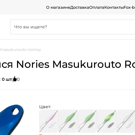
О магазине
Доставка
Оплата
Контакты
Fox-
 masukurouto rooney
 Nories Masukurouto Roon
:
0 шт
0
Цвет: