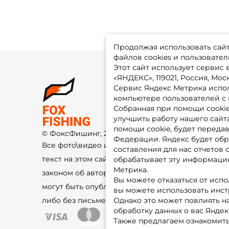
Продолжая использовать сайт,
файлов cookies и пользовател
Этот сайт использует сервис
«ЯНДЕКС», 119021, Россия, Москв
Сервис Яндекс Метрика испол
О 
компьютере пользователей с 
До
Оп
Собранная при помощи cooki
Fo
улучшить работу нашего сайт
Гу
Ко
помощи cookie, будет передав
© ФоксФишинг, 2009-2026
По
Федерации. Яндекс будет обр
Все фото\видео изображения и
составления для нас отчетов 
текст на этом сайте защищены
обрабатывает эту информацию
Метрика.
законом об авторском праве и не
Вы можете отказаться от испо
могут быть опубликованы ещё где-
вы можете использовать инстру
либо без письменного разрешения.
Однако это может повлиять на
обработку данных о вас Яндек
Также предлагаем ознакомить