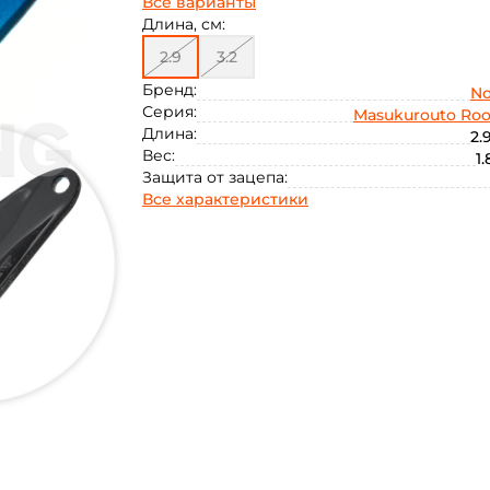
Все варианты
Длина, см:
2.9
3.2
Бренд:
No
Серия:
Masukurouto Ro
Длина:
2.
Вес:
1.
Защита от зацепа:
Все характеристики