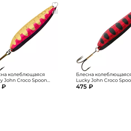
сна колеблющаяся
Блесна колеблющаяс
y John Croco Spoon
Lucky John Croco Spo
 ₽
475 ₽
м. 14гр. 014
5,9см. 14гр. 016