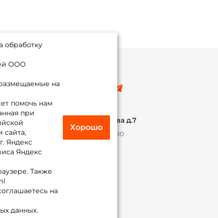
а обработку
ией ООО
 размещаемые на
8 (495) 532-77-88
info@foxfishing.ru
ет помочь нам
По вопросам с заказом
анная при
г. Москва,
ул. Плеханова д.7
ийской
Хорошо
 сайта,
Ежедневно 10:00 до 20:00
г. Яндекс
виса Яндекс
Присоединяйся к нам
раузере. Также
ml
 соглашаетесь на
ых данных.