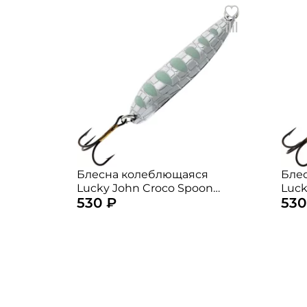
Блесна колеблющаяся
Бле
Lucky John Croco Spoon
Luck
530 ₽
530
5,9см. 14гр. 003
5,9с